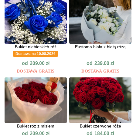
Bukiet niebieskich róż
Eustoma biała z białą różą
Dostawa na 10.08.2026
od
od
209.00
zł
239.00
zł
DOSTAWA GRATIS
DOSTAWA GRATIS
Bukiet róz z misiem
Bukiet czerwone róże
od
od
209.00
zł
184.00
zł