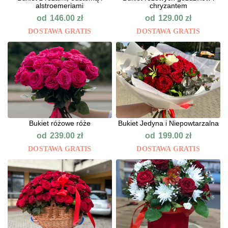
alstroemeriami
chryzantem
od
od
146.00
zł
129.00
zł
DOSTAWA GRATIS
DOSTAWA GRATIS
Bukiet różowe róże
Bukiet Jedyna i Niepowtarzalna
od
od
239.00
zł
199.00
zł
DOSTAWA GRATIS
DOSTAWA GRATIS