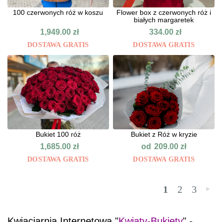
100 czerwonych róż w koszu
Flower box z czerwonych róż i
białych margaretek
1,949.00
zł
334.00
zł
DOSTAWA GRATIS
DOSTAWA GRATIS
Bukiet 100 róż
Bukiet z Róż w kryzie
od
1,685.00
zł
209.00
zł
DOSTAWA GRATIS
DOSTAWA GRATIS
1
2
3
»
Kwiaciarnia Internetowa "
Kwiaty-Bukiety
" -