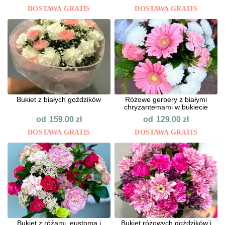
DOSTAWA GRATIS
DOSTAWA GRATIS
Bukiet z białych goździków
Różowe gerbery z białymi
chryzantemami w bukiecie
od
od
159.00
zł
129.00
zł
DOSTAWA GRATIS
DOSTAWA GRATIS
Bukiet z różami, eustomą i
Bukiet różowych goździków i