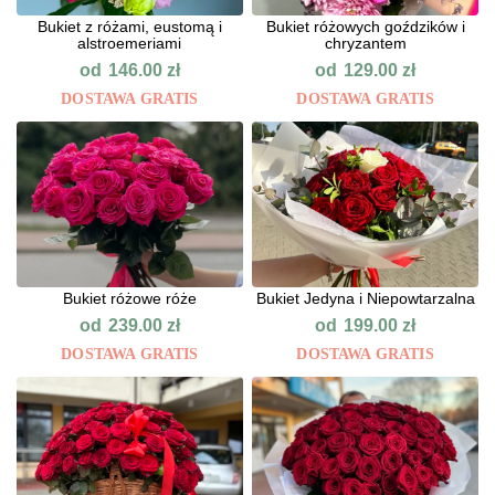
Bukiet z różami, eustomą i
Bukiet różowych goździków i
alstroemeriami
chryzantem
od
od
146.00
zł
129.00
zł
DOSTAWA GRATIS
DOSTAWA GRATIS
Bukiet różowe róże
Bukiet Jedyna i Niepowtarzalna
od
od
239.00
zł
199.00
zł
DOSTAWA GRATIS
DOSTAWA GRATIS