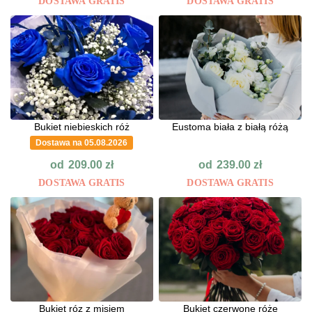
DOSTAWA GRATIS
DOSTAWA GRATIS
Bukiet niebieskich róż
Eustoma biała z białą różą
Dostawa na 05.08.2026
od
od
209.00
zł
239.00
zł
DOSTAWA GRATIS
DOSTAWA GRATIS
Bukiet róz z misiem
Bukiet czerwone róże