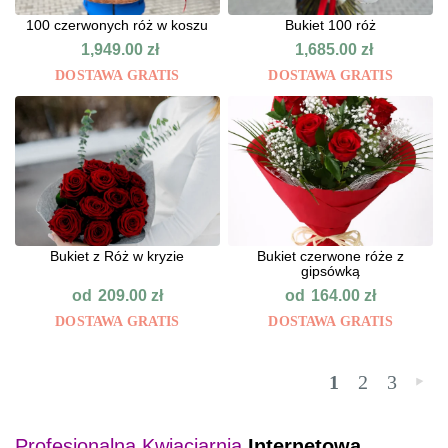
100 czerwonych róż w koszu
Bukiet 100 róż
1,949.00
zł
1,685.00
zł
DOSTAWA GRATIS
DOSTAWA GRATIS
Bukiet z Róż w kryzie
Bukiet czerwone róże z
gipsówką
od
od
209.00
zł
164.00
zł
DOSTAWA GRATIS
DOSTAWA GRATIS
1
2
3
»
Profesjonalna Kwiaciarnia
Internetowa