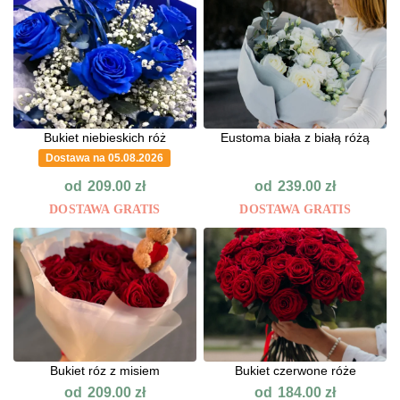
Bukiet niebieskich róż
Eustoma biała z białą różą
Dostawa na 05.08.2026
od
od
209.00
zł
239.00
zł
DOSTAWA GRATIS
DOSTAWA GRATIS
Bukiet róz z misiem
Bukiet czerwone róże
od
od
209.00
zł
184.00
zł