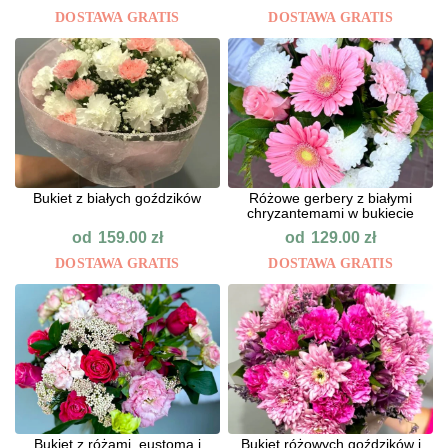
DOSTAWA GRATIS
DOSTAWA GRATIS
Bukiet z białych goździków
Różowe gerbery z białymi
chryzantemami w bukiecie
od
od
159.00
zł
129.00
zł
DOSTAWA GRATIS
DOSTAWA GRATIS
Bukiet z różami, eustomą i
Bukiet różowych goździków i