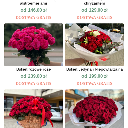
alstroemeriami
chryzantem
od
od
146.00
zł
129.00
zł
DOSTAWA GRATIS
DOSTAWA GRATIS
Bukiet różowe róże
Bukiet Jedyna i Niepowtarzalna
od
od
239.00
zł
199.00
zł
DOSTAWA GRATIS
DOSTAWA GRATIS