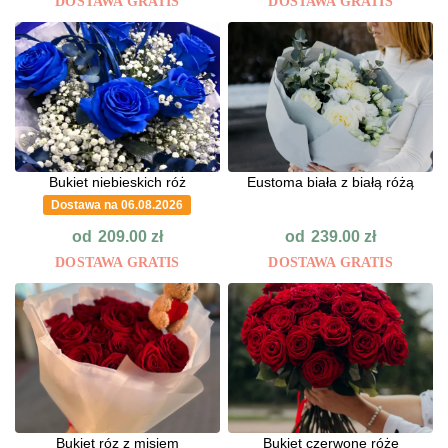
DOSTAWA GRATIS
DOSTAWA GRATIS
Bukiet niebieskich róż
Eustoma biała z białą różą
Dostawa na 06.08.2026
od
od
209.00
zł
239.00
zł
DOSTAWA GRATIS
DOSTAWA GRATIS
Bukiet róz z misiem
Bukiet czerwone róże