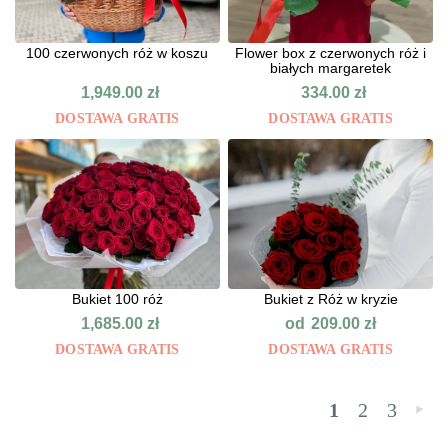
100 czerwonych róż w koszu
Flower box z czerwonych róż i
białych margaretek
1,949.00
zł
334.00
zł
DOSTAWA GRATIS
DOSTAWA GRATIS
Bukiet 100 róż
Bukiet z Róż w kryzie
od
1,685.00
zł
209.00
zł
DOSTAWA GRATIS
DOSTAWA GRATIS
1
2
3
»