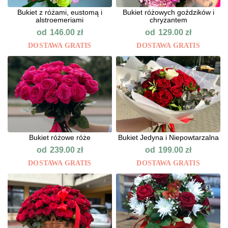
Bukiet z różami, eustomą i
Bukiet różowych goździków i
alstroemeriami
chryzantem
od
od
146.00
zł
129.00
zł
DOSTAWA GRATIS
DOSTAWA GRATIS
Bukiet różowe róże
Bukiet Jedyna i Niepowtarzalna
od
od
239.00
zł
199.00
zł
DOSTAWA GRATIS
DOSTAWA GRATIS