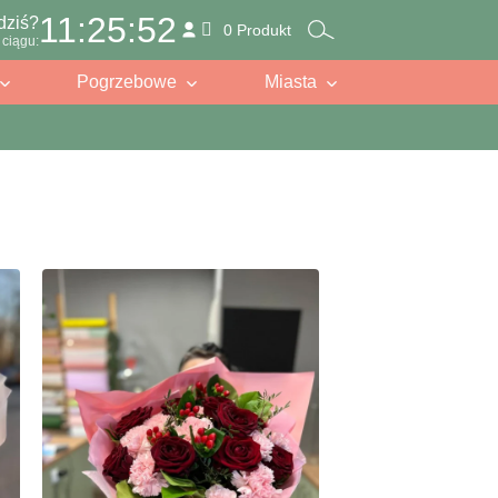
11:25:51
dziś?
0 Produkt
ciągu:
Pogrzebowe
Miasta