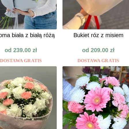
oma biała z białą różą
Bukiet róz z misiem
od
239.00
zł
od
209.00
zł
DOSTAWA GRATIS
DOSTAWA GRATIS