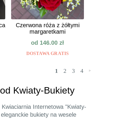
ca
Czerwona róża z żółtymi
margaretkami
od
146.00
zł
DOSTAWA GRATIS
1
2
3
4
»
od Kwiaty-Bukiety
Kwiaciarnia Internetowa "Kwiaty-
eleganckie bukiety na wesele