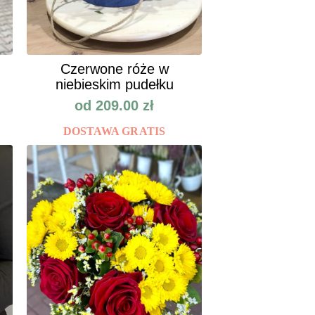
Czerwone róże w
niebieskim pudełku
od
209.00
zł
DOSTAWA GRATIS