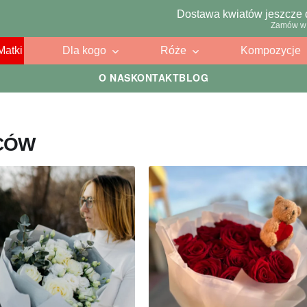
Dostawa kwiatów jeszcze 
Zamów w 
Matki
Dla kogo
Róże
Kompozycje
O NAS
KONTAKT
BLOG
CÓW