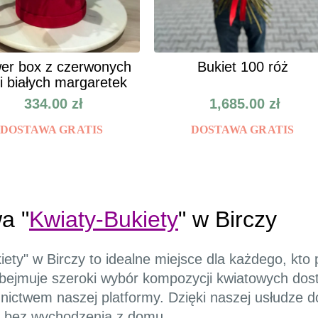
er box z czerwonych
Bukiet 100 róż
 i białych margaretek
334.00
zł
1,685.00
zł
DOSTAWA GRATIS
DOSTAWA GRATIS
a "
Kwiaty-Bukiety
" w Birczy
iety" w Birczy to idealne miejsce dla każdego, kto
obejmuje szeroki wybór kompozycji kwiatowych dos
ctwem naszej platformy. Dzięki naszej usłudze do
i bez wychodzenia z domu.