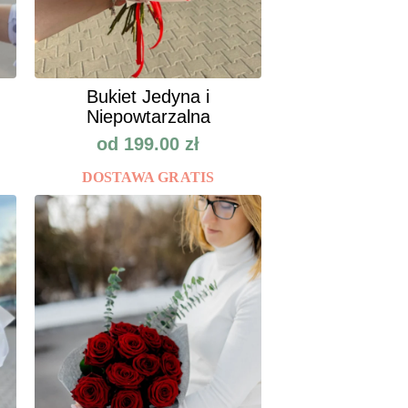
Bukiet Jedyna i
Niepowtarzalna
od
199.00
zł
DOSTAWA GRATIS