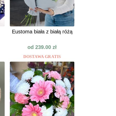
Eustoma biała z białą różą
od
239.00
zł
DOSTAWA GRATIS