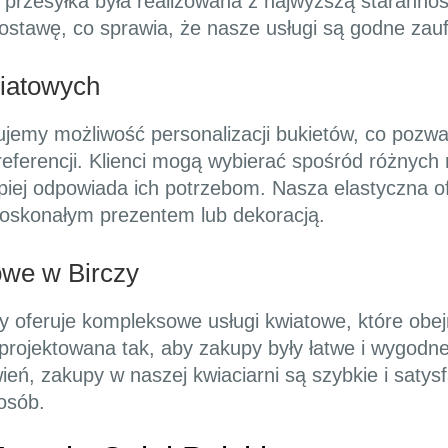
 przesyłka była realizowana z najwyższą starannośc
ostawę, co sprawia, że nasze usługi są godne zauf
wiatowych
ujemy możliwość personalizacji bukietów, co pozw
ferencji. Klienci mogą wybierać spośród różnych 
lepiej odpowiada ich potrzebom. Nasza elastyczna o
doskonałym prezentem lub dekoracją.
we w Birczy
zy oferuje kompleksowe usługi kwiatowe, które obe
projektowana tak, aby zakupy były łatwe i wygodne.
wień, zakupy w naszej kwiaciarni są szybkie i saty
osób.