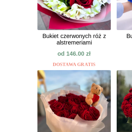
Bukiet czerwonych róż z
Bu
alstremeriami
od
146.00
zł
DOSTAWA GRATIS