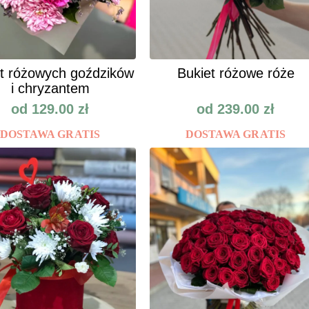
t różowych goździków
Bukiet różowe róże
i chryzantem
od
129.00
zł
od
239.00
zł
DOSTAWA GRATIS
DOSTAWA GRATIS