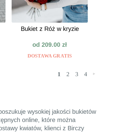
Bukiet z Róż w kryzie
od
209.00
zł
DOSTAWA GRATIS
1
2
3
4
»
 poszukuje wysokiej jakości bukietów
tępnych online, które można
stawy kwiatów, klienci z Birczy