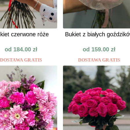
kiet czerwone róże
Bukiet z białych goździk
od
184.00
zł
od
159.00
zł
DOSTAWA GRATIS
DOSTAWA GRATIS