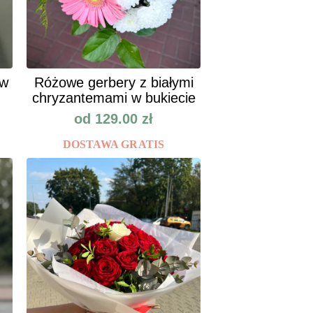
ów
Różowe gerbery z białymi
chryzantemami w bukiecie
od
129.00
zł
DOSTAWA GRATIS