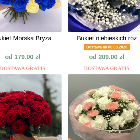
kiet Morska Bryza
Bukiet niebieskich róż
Dostawa na 08.08.2026
od
179.00
zł
od
209.00
zł
DOSTAWA GRATIS
DOSTAWA GRATIS