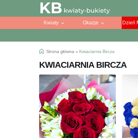
Przejdź
Przejdź
do
do
Kwiaty
Okazje
Dzień 
nawigacji
treści
Strona główna
»
Kwiaciarnia Bircza
KWIACIARNIA BIRCZA