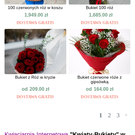
100 czerwonych róż w koszu
Bukiet 100 róż
1,949.00
zł
1,685.00
zł
DOSTAWA GRATIS
DOSTAWA GRATIS
Bukiet z Róż w kryzie
Bukiet czerwone róże z
gipsówką
od
od
209.00
zł
164.00
zł
DOSTAWA GRATIS
DOSTAWA GRATIS
1
2
3
»
Kwiaciarnia Internetowa
"Kwiaty-Bukiety" w