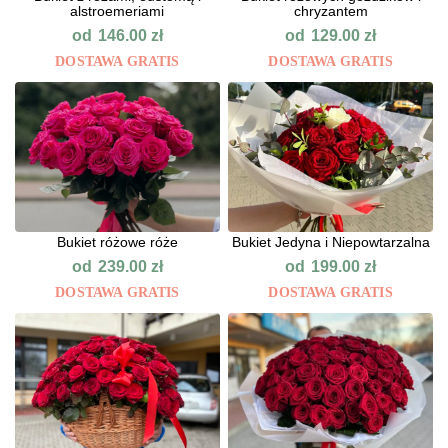
alstroemeriami
chryzantem
od
od
146.00
zł
129.00
zł
DOSTAWA GRATIS
DOSTAWA GRATIS
Bukiet różowe róże
Bukiet Jedyna i Niepowtarzalna
od
od
239.00
zł
199.00
zł
DOSTAWA GRATIS
DOSTAWA GRATIS