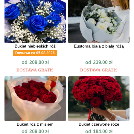
Bukiet niebieskich róż
Eustoma biała z białą różą
Dostawa na 05.08.2026
od
od
209.00
zł
239.00
zł
DOSTAWA GRATIS
DOSTAWA GRATIS
Bukiet róz z misiem
Bukiet czerwone róże
od
od
209.00
zł
184.00
zł