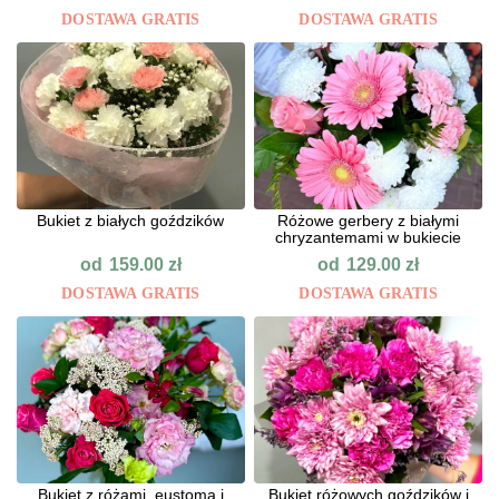
DOSTAWA GRATIS
DOSTAWA GRATIS
Bukiet z białych goździków
Różowe gerbery z białymi
chryzantemami w bukiecie
od
od
159.00
zł
129.00
zł
DOSTAWA GRATIS
DOSTAWA GRATIS
Bukiet z różami, eustomą i
Bukiet różowych goździków i