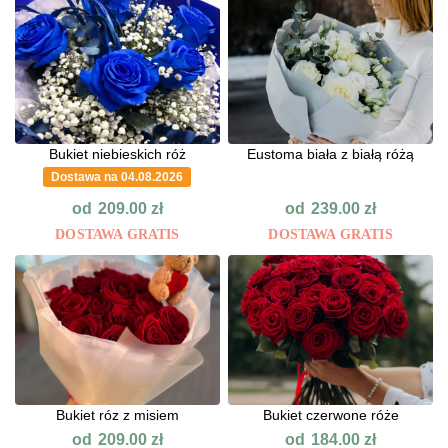
Bukiet niebieskich róż
Eustoma biała z białą różą
Dostawa na 04.08.2026
od
od
209.00
zł
239.00
zł
DOSTAWA GRATIS
DOSTAWA GRATIS
Bukiet róz z misiem
Bukiet czerwone róże
od
od
209.00
zł
184.00
zł