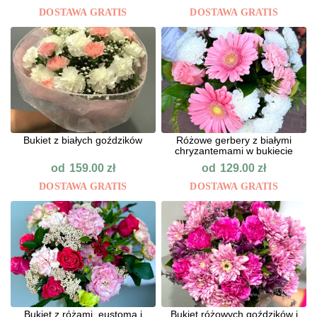
DOSTAWA GRATIS
DOSTAWA GRATIS
Bukiet z białych goździków
Różowe gerbery z białymi
chryzantemami w bukiecie
od
od
159.00
zł
129.00
zł
DOSTAWA GRATIS
DOSTAWA GRATIS
Bukiet z różami, eustomą i
Bukiet różowych goździków i