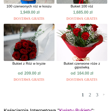
100 czerwonych róż w koszu
Bukiet 100 róż
1,949.00
zł
1,685.00
zł
DOSTAWA GRATIS
DOSTAWA GRATIS
Bukiet z Róż w kryzie
Bukiet czerwone róże z
gipsówką
od
od
209.00
zł
164.00
zł
DOSTAWA GRATIS
DOSTAWA GRATIS
1
2
3
»
Kwiaciarnia Internetowa "
Kwiaty-Bukiety
":