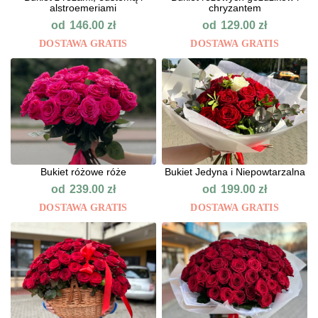
alstroemeriami
chryzantem
od
od
146.00
zł
129.00
zł
DOSTAWA GRATIS
DOSTAWA GRATIS
Bukiet różowe róże
Bukiet Jedyna i Niepowtarzalna
od
od
239.00
zł
199.00
zł
DOSTAWA GRATIS
DOSTAWA GRATIS