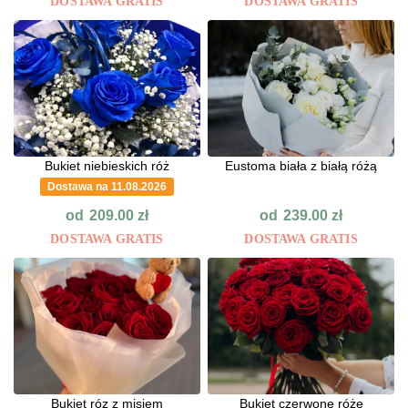
DOSTAWA GRATIS
DOSTAWA GRATIS
Bukiet niebieskich róż
Eustoma biała z białą różą
Dostawa na 11.08.2026
od
od
209.00
zł
239.00
zł
DOSTAWA GRATIS
DOSTAWA GRATIS
Bukiet róz z misiem
Bukiet czerwone róże