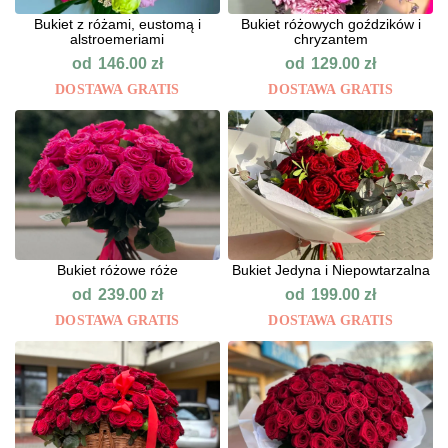
Bukiet z różami, eustomą i
Bukiet różowych goździków i
alstroemeriami
chryzantem
od
od
146.00
zł
129.00
zł
DOSTAWA GRATIS
DOSTAWA GRATIS
Bukiet różowe róże
Bukiet Jedyna i Niepowtarzalna
od
od
239.00
zł
199.00
zł
DOSTAWA GRATIS
DOSTAWA GRATIS