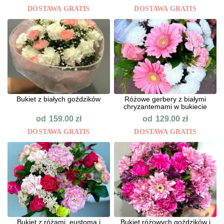
DOSTAWA GRATIS
DOSTAWA GRATIS
Bukiet z białych goździków
Różowe gerbery z białymi
chryzantemami w bukiecie
od
od
159.00
zł
129.00
zł
DOSTAWA GRATIS
DOSTAWA GRATIS
Bukiet z różami, eustomą i
Bukiet różowych goździków i