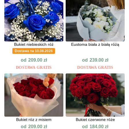
Bukiet niebieskich róż
Eustoma biała z białą różą
Dostawa na 10.08.2026
od
od
209.00
zł
239.00
zł
DOSTAWA GRATIS
DOSTAWA GRATIS
Bukiet róz z misiem
Bukiet czerwone róże
od
od
209.00
zł
184.00
zł