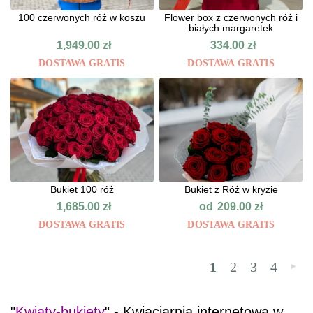
100 czerwonych róż w koszu
Flower box z czerwonych róż i
białych margaretek
1,949.00
zł
334.00
zł
DOSTAWA GRATIS
DOSTAWA GRATIS
Bukiet 100 róż
Bukiet z Róż w kryzie
od
1,685.00
zł
209.00
zł
DOSTAWA GRATIS
DOSTAWA GRATIS
1
2
3
4
»
"
Kwiaty-bukiety
" - Kwiaciarnia internetowa w