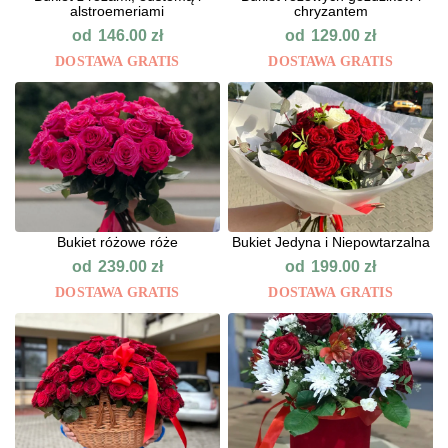
alstroemeriami
chryzantem
od
od
146.00
zł
129.00
zł
DOSTAWA GRATIS
DOSTAWA GRATIS
Bukiet różowe róże
Bukiet Jedyna i Niepowtarzalna
od
od
239.00
zł
199.00
zł
DOSTAWA GRATIS
DOSTAWA GRATIS