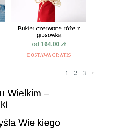
Bukiet czerwone róże z
gipsówką
od
164.00
zł
DOSTAWA GRATIS
1
2
3
»
u Wielkim –
ki
śla Wielkiego