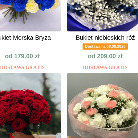
kiet Morska Bryza
Bukiet niebieskich róż
Dostawa na 08.08.2026
od
179.00
zł
od
209.00
zł
DOSTAWA GRATIS
DOSTAWA GRATIS