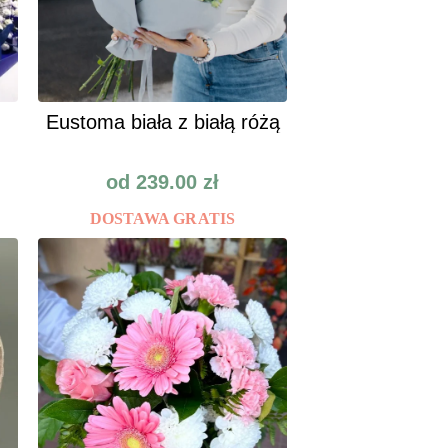
Eustoma biała z białą różą
od
239.00
zł
DOSTAWA GRATIS