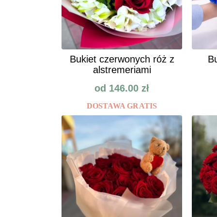
Bukiet czerwonych róż z
Bu
alstremeriami
od
146.00
zł
DOSTAWA GRATIS