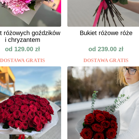
t różowych goździków
Bukiet różowe róże
i chryzantem
od
129.00
zł
od
239.00
zł
DOSTAWA GRATIS
DOSTAWA GRATIS