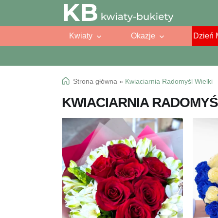
Przejdź
Przejdź
do
do
Kwiaty
Okazje
Dzień 
nawigacji
treści
Strona główna
»
Kwiaciarnia Radomyśl Wielki
KWIACIARNIA RADOMYŚ