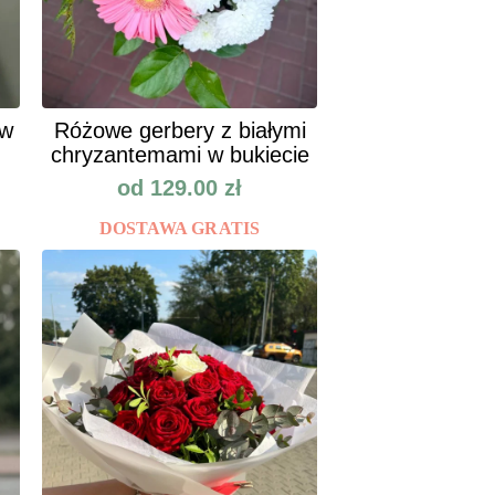
ów
Różowe gerbery z białymi
chryzantemami w bukiecie
od
129.00
zł
DOSTAWA GRATIS