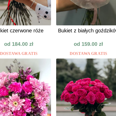
kiet czerwone róże
Bukiet z białych goździk
od
184.00
zł
od
159.00
zł
DOSTAWA GRATIS
DOSTAWA GRATIS