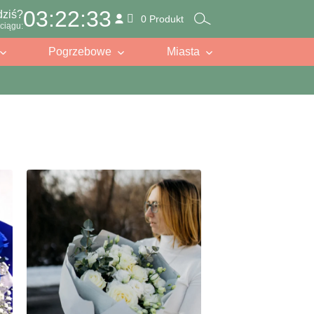
03:22:31
dziś?
0 Produkt
ciągu:
Pogrzebowe
Miasta