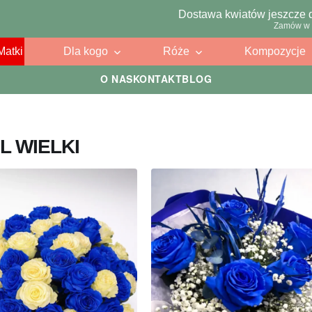
Dostawa kwiatów jeszcze 
Zamów w 
Matki
Dla kogo
Róże
Kompozycje
O NAS
KONTAKT
BLOG
L WIELKI