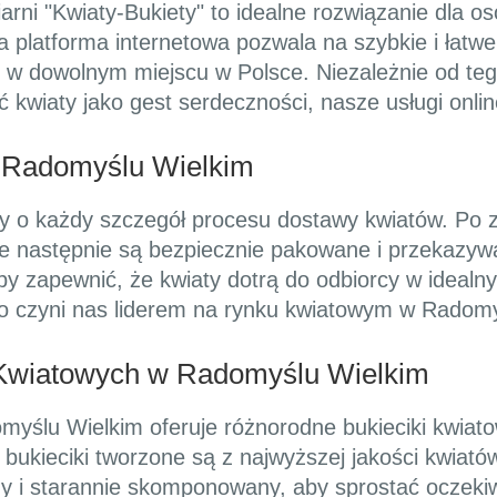
rni "Kwiaty-Bukiety" to idealne rozwiązanie dla o
 platforma internetowa pozwala na szybkie i łatwe
w dowolnym miejscu w Polsce. Niezależnie od tego
 kwiaty jako gest serdeczności, nasze usługi onlin
 Radomyślu Wielkim
y o każdy szczegół procesu dostawy kwiatów. Po zł
óre następnie są bezpiecznie pakowane i przekazy
aby zapewnić, że kwiaty dotrą do odbiorcy w ideal
co czyni nas liderem na rynku kwiatowym w Radomy
 Kwiatowych w Radomyślu Wielkim
omyślu Wielkim oferuje różnorodne bukieciki kwiat
bukieciki tworzone są z najwyższej jakości kwiatów
lny i starannie skomponowany, aby sprostać oczek