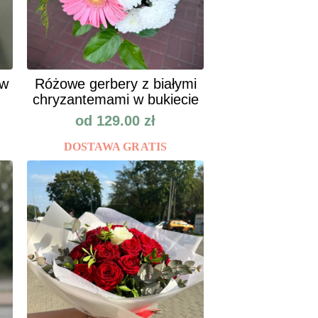
ów
Różowe gerbery z białymi
chryzantemami w bukiecie
od
129.00
zł
DOSTAWA GRATIS