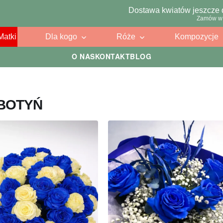
Dostawa kwiatów jeszcze 
Zamów w 
Matki
Dla kogo
Róże
Kompozycje
O NAS
KONTAKT
BLOG
UBOTYŃ