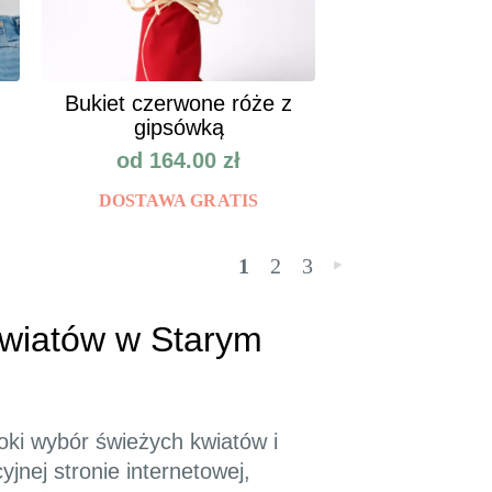
Bukiet czerwone róże z
gipsówką
od
164.00
zł
DOSTAWA GRATIS
1
2
3
»
kwiatów w Starym
oki wybór świeżych kwiatów i
jnej stronie internetowej,