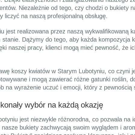
tów. Niezależnie od tego, czy chodzi o bukiety na
liczyć na naszą profesjonalną obsługę.
 jest realizowana przez naszą wykwalifikowaną ka
m stanie. Dążymy do tego, aby każda kompozycja kw
ęki naszej pracy, klienci mogą mieć pewność, że i
tawę koszy kwiatów w Starym Lubotyniu, co czyni 
towywane i mogą zawierać różne gatunki roślin, d
 na wyrażenie uczuć i emocji, który z pewnością
skonały wybór na każdą okazję
otyniu jest niezwykle różnorodna, co pozwala na i
, nasze bukiety zachwycają swoim wyglądem i arom