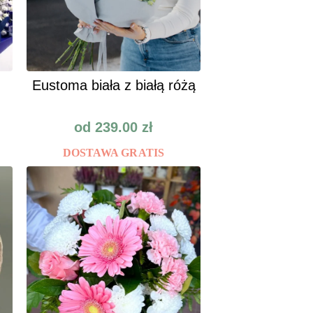
Eustoma biała z białą różą
od
239.00
zł
DOSTAWA GRATIS