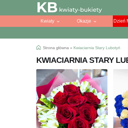
Przejdź
Przejdź
do
do
Kwiaty
Okazje
Dzień 
nawigacji
treści
Strona główna
»
Kwiaciarnia Stary Lubotyń
KWIACIARNIA STARY L