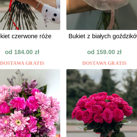
kiet czerwone róże
Bukiet z białych goździk
od
184.00
zł
od
159.00
zł
DOSTAWA GRATIS
DOSTAWA GRATIS