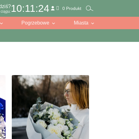
10:11:23
dziś?
0 Produkt
ciągu:
Pogrzebowe
Miasta