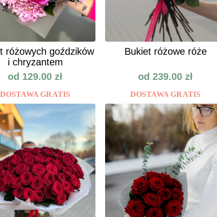
t różowych goździków
Bukiet różowe róże
i chryzantem
od
129.00
zł
od
239.00
zł
DOSTAWA GRATIS
DOSTAWA GRATIS