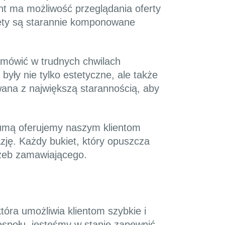
ent ma możliwość przeglądania oferty
iety są starannie komponowane
amówić w trudnych chwilach
yły nie tylko estetyczne, ale także
wana z największą starannością, aby
dumą oferujemy naszym klientom
ję. Każdy bukiet, który opuszcza
trzeb zamawiającego.
óra umożliwia klientom szybkie i
społu, jesteśmy w stanie zapewnić