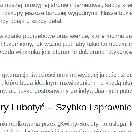
 naszej intuicyjnej stronie internetowej, każdy kli
yni zakupy jeszcze bardziej wygodnymi. Nasze buk
rzy dbają o każdy detal.
e wiązanki pogrzebowe oraz wieńce, które można z
Rozumiemy, jak ważne jest, aby takie kompozycje b
 każda wiązanka jest starannie dobierana i wykony
 gwarancja świeżości oraz najwyższej jakości. Z 
, które będą idealnym rozwiązaniem na każdą okaz
iękny, ale także dostosowany do indywidualnych po
ry Lubotyń – Szybko i sprawnie
 realizowana przez „Kwiaty-Bukiety” to usługa, kt
 Dzięki elastyczności i zaangażowaniu naszego ze