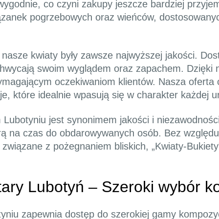
ygodnie, co czyni zakupy jeszcze bardziej przyje
iązanek pogrzebowych oraz wieńców, dostosowanyc
 nasze kwiaty były zawsze najwyższej jakości. Dos
chwycają swoim wyglądem oraz zapachem. Dzięki nas
wymagającym oczekiwaniom klientów. Nasza oferta
e, które idealnie wpasują się w charakter każdej u
 Lubotyniu jest synonimem jakości i niezawodnoś
rą na czas do obdarowywanych osób. Bez względu n
e związane z pożegnaniem bliskich, „Kwiaty-Bukiet
tary Lubotyń – Szeroki wybór k
tyniu zapewnia dostęp do szerokiej gamy kompozyc