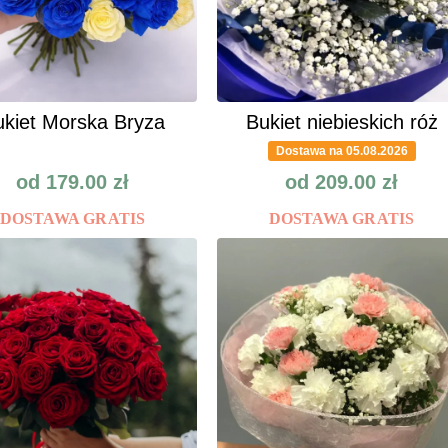
kiet Morska Bryza
Bukiet niebieskich róż
Dostawa na 05.08.2026
od
179.00
zł
od
209.00
zł
DOSTAWA GRATIS
DOSTAWA GRATIS