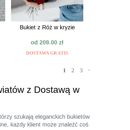
Bukiet z Róż w kryzie
od
209.00
zł
DOSTAWA GRATIS
1
2
3
»
Kwiatów z Dostawą w
tórzy szukają eleganckich bukietów
ine, każdy klient może znaleźć coś