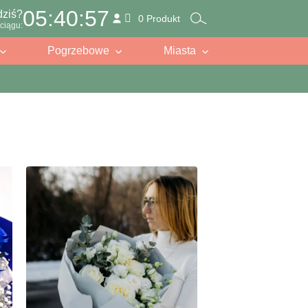
05:40:55
dziś?
0 Produkt
ciągu:
Pogrzebowe
Miasta