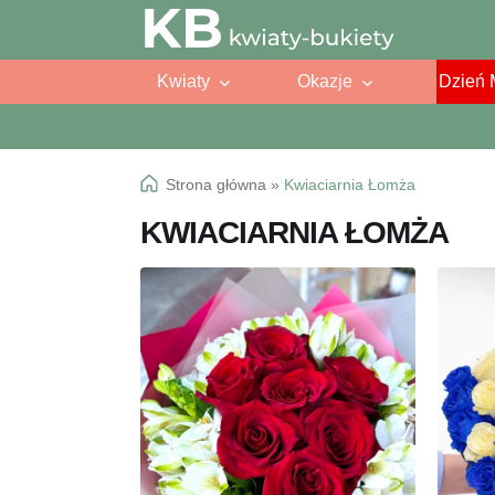
Przejdź
Przejdź
do
do
Kwiaty
Okazje
Dzień 
nawigacji
treści
Strona główna
»
Kwiaciarnia Łomża
KWIACIARNIA ŁOMŻA