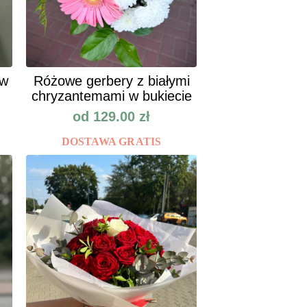
ów
Różowe gerbery z białymi
chryzantemami w bukiecie
od
129.00
zł
DOSTAWA GRATIS