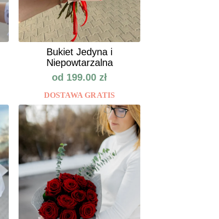
Bukiet Jedyna i
Niepowtarzalna
od
199.00
zł
DOSTAWA GRATIS