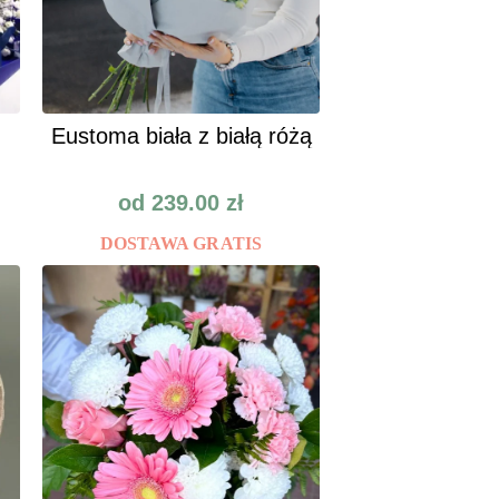
Eustoma biała z białą różą
od
239.00
zł
DOSTAWA GRATIS