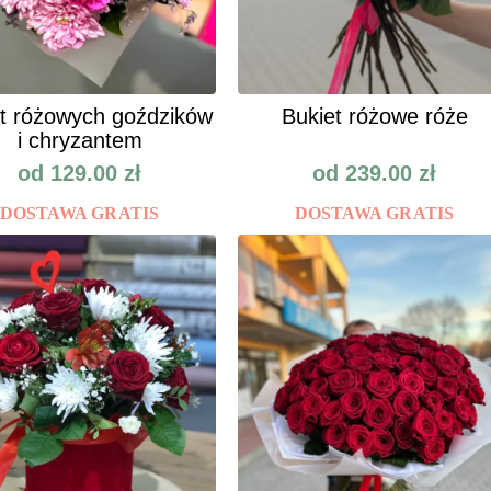
t różowych goździków
Bukiet różowe róże
i chryzantem
od
129.00
zł
od
239.00
zł
DOSTAWA GRATIS
DOSTAWA GRATIS