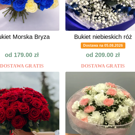
kiet Morska Bryza
Bukiet niebieskich róż
Dostawa na 05.08.2026
od
179.00
zł
od
209.00
zł
DOSTAWA GRATIS
DOSTAWA GRATIS