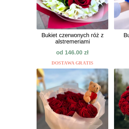
Bukiet czerwonych róż z
Bu
alstremeriami
od
146.00
zł
DOSTAWA GRATIS