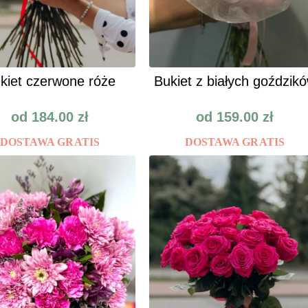
kiet czerwone róże
Bukiet z białych goździk
od
184.00
zł
od
159.00
zł
DOSTAWA GRATIS
DOSTAWA GRATIS