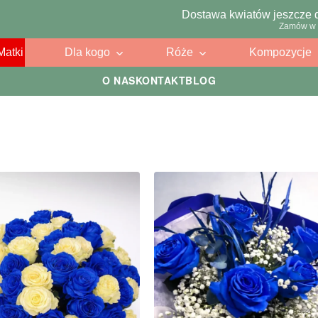
Dostawa kwiatów jeszcze 
Zamów w 
Matki
Dla kogo
Róże
Kompozycje
O NAS
KONTAKT
BLOG