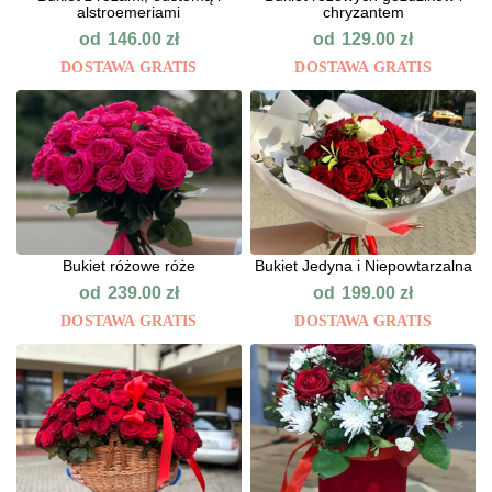
alstroemeriami
chryzantem
od
od
146.00
zł
129.00
zł
DOSTAWA GRATIS
DOSTAWA GRATIS
Bukiet różowe róże
Bukiet Jedyna i Niepowtarzalna
od
od
239.00
zł
199.00
zł
DOSTAWA GRATIS
DOSTAWA GRATIS