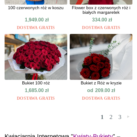
100 czerwonych róż w koszu
Flower box z czerwonych róż i
białych margaretek
1,949.00
zł
334.00
zł
DOSTAWA GRATIS
DOSTAWA GRATIS
Bukiet 100 róż
Bukiet z Róż w kryzie
od
1,685.00
zł
209.00
zł
DOSTAWA GRATIS
DOSTAWA GRATIS
1
2
3
»
Kwiaciarnia Internetowa "
Kwiaty-Bukiety
" –