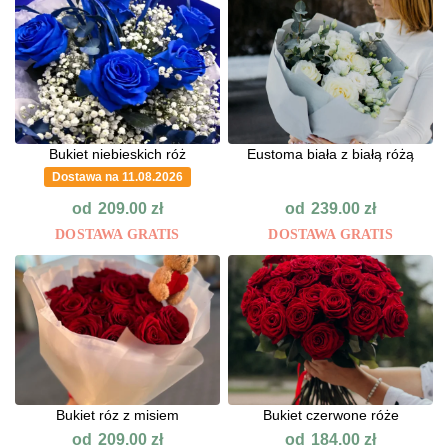
Bukiet niebieskich róż
Eustoma biała z białą różą
Dostawa na 11.08.2026
od
od
209.00
zł
239.00
zł
DOSTAWA GRATIS
DOSTAWA GRATIS
Bukiet róz z misiem
Bukiet czerwone róże
od
od
209.00
zł
184.00
zł