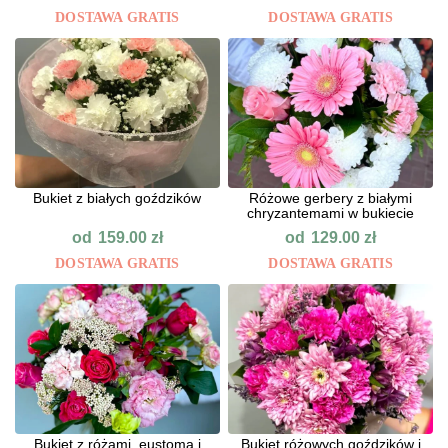
DOSTAWA GRATIS
DOSTAWA GRATIS
Bukiet z białych goździków
Różowe gerbery z białymi
chryzantemami w bukiecie
od
od
159.00
zł
129.00
zł
DOSTAWA GRATIS
DOSTAWA GRATIS
Bukiet z różami, eustomą i
Bukiet różowych goździków i