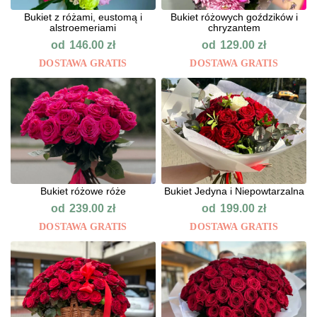
Bukiet z różami, eustomą i
Bukiet różowych goździków i
alstroemeriami
chryzantem
od
od
146.00
zł
129.00
zł
DOSTAWA GRATIS
DOSTAWA GRATIS
Bukiet różowe róże
Bukiet Jedyna i Niepowtarzalna
od
od
239.00
zł
199.00
zł
DOSTAWA GRATIS
DOSTAWA GRATIS