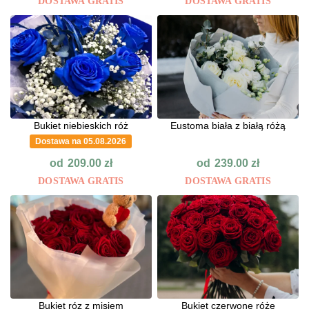
DOSTAWA GRATIS
DOSTAWA GRATIS
Bukiet niebieskich róż
Eustoma biała z białą różą
Dostawa na 05.08.2026
od
od
209.00
zł
239.00
zł
DOSTAWA GRATIS
DOSTAWA GRATIS
Bukiet róz z misiem
Bukiet czerwone róże