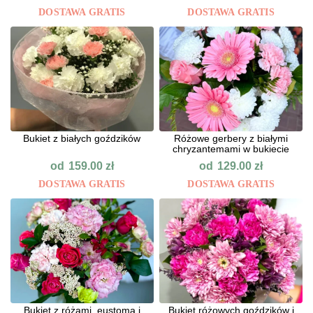
DOSTAWA GRATIS
DOSTAWA GRATIS
Bukiet z białych goździków
Różowe gerbery z białymi
chryzantemami w bukiecie
od
od
159.00
zł
129.00
zł
DOSTAWA GRATIS
DOSTAWA GRATIS
Bukiet z różami, eustomą i
Bukiet różowych goździków i