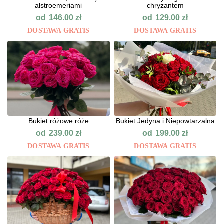
alstroemeriami
chryzantem
od
od
146.00
zł
129.00
zł
DOSTAWA GRATIS
DOSTAWA GRATIS
Bukiet różowe róże
Bukiet Jedyna i Niepowtarzalna
od
od
239.00
zł
199.00
zł
DOSTAWA GRATIS
DOSTAWA GRATIS