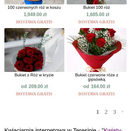
100 czerwonych róż w koszu
Bukiet 100 róż
1,949.00
zł
1,685.00
zł
DOSTAWA GRATIS
DOSTAWA GRATIS
Bukiet z Róż w kryzie
Bukiet czerwone róże z
gipsówką
od
od
209.00
zł
164.00
zł
DOSTAWA GRATIS
DOSTAWA GRATIS
1
2
3
»
Kwiaciarnia internetowa w Teresinie - "
Kwiaty-