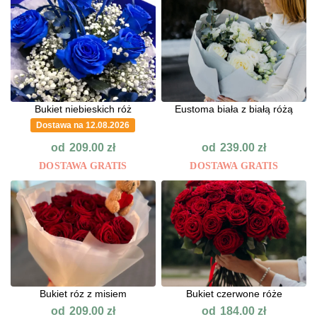
Bukiet niebieskich róż
Eustoma biała z białą różą
Dostawa na 12.08.2026
od
od
209.00
zł
239.00
zł
DOSTAWA GRATIS
DOSTAWA GRATIS
Bukiet róz z misiem
Bukiet czerwone róże
od
od
209.00
zł
184.00
zł