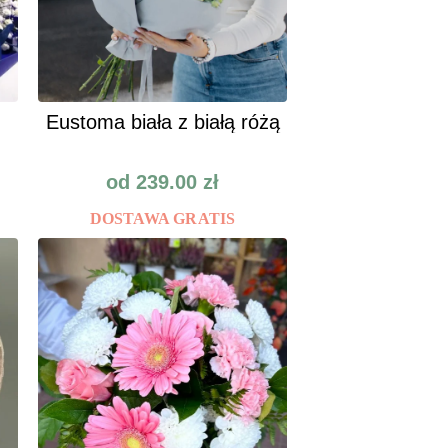
Eustoma biała z białą różą
od
239.00
zł
DOSTAWA GRATIS