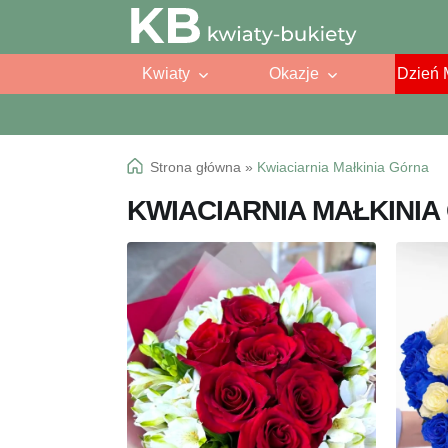
Przejdź
Przejdź
do
do
Kwiaty
Okazje
Dzień 
nawigacji
treści
Strona główna
»
Kwiaciarnia Małkinia Górna
KWIACIARNIA MAŁKINI