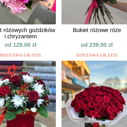
t różowych goździków
Bukiet różowe róże
i chryzantem
od
129.00
zł
od
239.00
zł
DOSTAWA GRATIS
DOSTAWA GRATIS