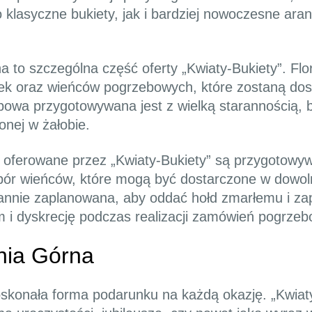
 klasyczne bukiety, jak i bardziej nowoczesne ar
to szczególna część oferty „Kwiaty-Bukiety”. Flor
k oraz wieńców pogrzebowych, które zostaną dos
owa przygotowywana jest z wielką starannością,
onej w żałobie.
oferowane przez „Kwiaty-Bukiety” są przygotowyw
ybór wieńców, które mogą być dostarczone w dowoln
annie zaplanowana, aby oddać hołd zmarłemu i za
zm i dyskrecję podczas realizacji zamówień pogrze
nia Górna
skonała forma podarunku na każdą okazję. „Kwiaty