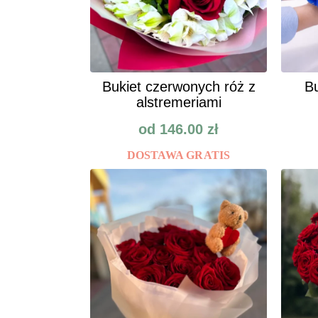
Bukiet czerwonych róż z
Bu
alstremeriami
od
146.00
zł
DOSTAWA GRATIS