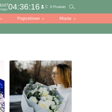
04:36:14
dziś?
0 Produkt
ciągu:
Pogrzebowe
Miasta