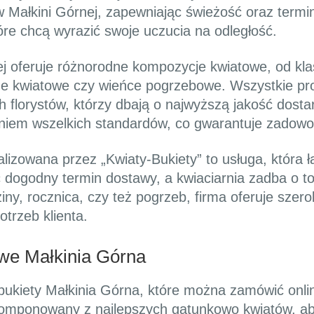
Małkini Górnej, zapewniając świeżość oraz termin
óre chcą wyrazić swoje uczucia na odległość.
ej oferuje różnorodne kompozycje kwiatowe, od kla
ze kwiatowe czy wieńce pogrzebowe. Wszystkie pro
 florystów, którzy dbają o najwyższą jakość dost
niem wszelkich standardów, co gwarantuje zadowol
izowana przez „Kwiaty-Bukiety” to usługa, która ł
 dogodny termin dostawy, a kwiaciarnia zadba o to
iny, rocznica, czy też pogrzeb, firma oferuje szero
trzeb klienta.
owe Małkinia Górna
 bukiety Małkinia Górna, które można zamówić onli
e komponowany z najlepszych gatunkowo kwiatów, 