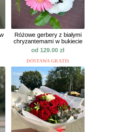
ów
Różowe gerbery z białymi
chryzantemami w bukiecie
od
129.00
zł
DOSTAWA GRATIS