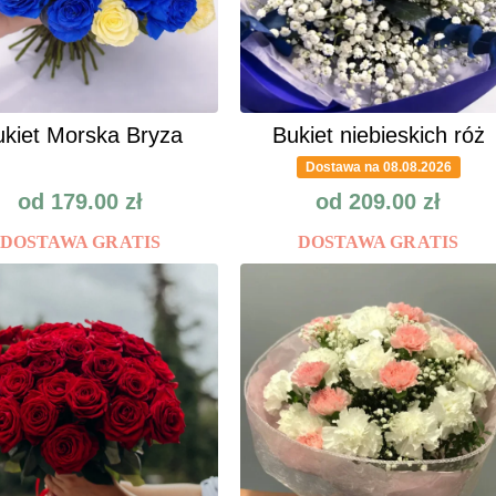
kiet Morska Bryza
Bukiet niebieskich róż
Dostawa na 08.08.2026
od
179.00
zł
od
209.00
zł
DOSTAWA GRATIS
DOSTAWA GRATIS