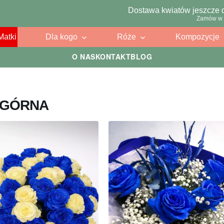
Dostawa kwiatów jeszcze 
Zamów w 
Matki
Dla kogo
Róże
Kompozycje
O NAS
KONTAKT
BLOG
A GÓRNA