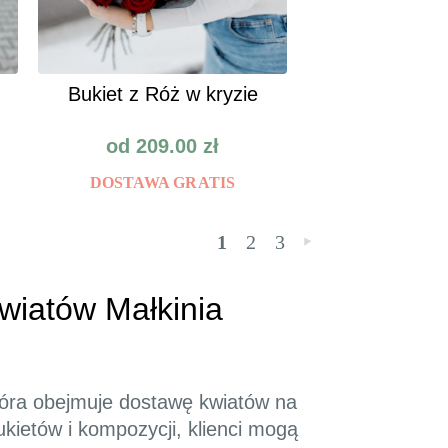
Bukiet z Róż w kryzie
od
209.00
zł
DOSTAWA GRATIS
1
2
3
»
wiatów Małkinia
która obejmuje dostawę kwiatów na
bukietów i kompozycji, klienci mogą