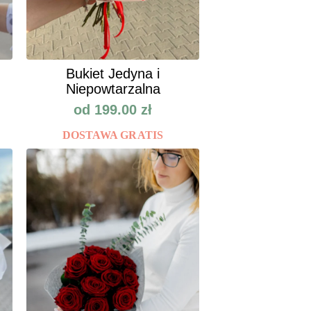
Bukiet Jedyna i
Niepowtarzalna
od
199.00
zł
DOSTAWA GRATIS