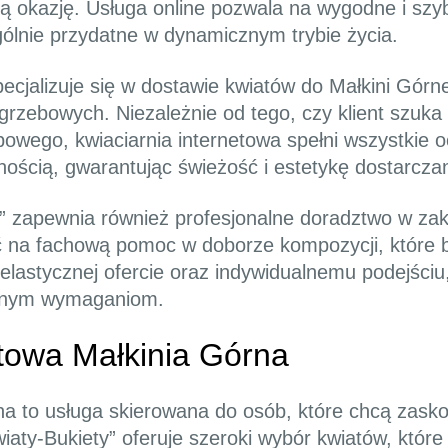
dą okazję. Usługa online pozwala na wygodne i szy
ólnie przydatne w dynamicznym trybie życia.
ecjalizuje się w dostawie kwiatów do Małkini Górne
rzebowych. Niezależnie od tego, czy klient szuka
bowego, kwiaciarnia internetowa spełni wszystkie
nością, gwarantując świeżość i estetykę dostarcza
y” zapewnia również profesjonalne doradztwo w za
yć na fachową pomoc w doborze kompozycji, które b
lastycznej ofercie oraz indywidualnemu podejściu, 
kanym wymaganiom.
towa Małkinia Górna
na to usługa skierowana do osób, które chcą zasko
iaty-Bukiety” oferuje szeroki wybór kwiatów, któr