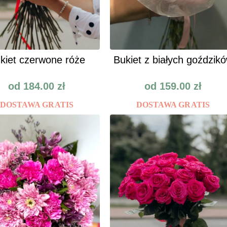
kiet czerwone róże
Bukiet z białych goździk
od
184.00
zł
od
159.00
zł
DOSTAWA GRATIS
DOSTAWA GRATIS