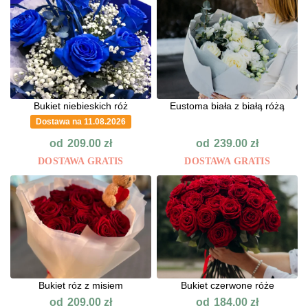
Bukiet niebieskich róż
Eustoma biała z białą różą
Dostawa na 11.08.2026
od
od
209.00
zł
239.00
zł
DOSTAWA GRATIS
DOSTAWA GRATIS
Bukiet róz z misiem
Bukiet czerwone róże
od
od
209.00
zł
184.00
zł