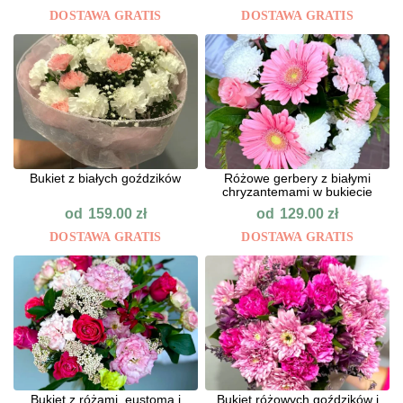
DOSTAWA GRATIS
DOSTAWA GRATIS
Bukiet z białych goździków
Różowe gerbery z białymi
chryzantemami w bukiecie
od
od
159.00
zł
129.00
zł
DOSTAWA GRATIS
DOSTAWA GRATIS
Bukiet z różami, eustomą i
Bukiet różowych goździków i