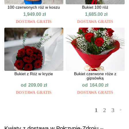
100 czerwonych róż w koszu
Bukiet 100 róż
1,949.00
zł
1,685.00
zł
DOSTAWA GRATIS
DOSTAWA GRATIS
Bukiet z Róż w kryzie
Bukiet czerwone róże z
gipsówką
od
od
209.00
zł
164.00
zł
DOSTAWA GRATIS
DOSTAWA GRATIS
1
2
3
»
Kwiaty z dostawą w Połczynie-Zdroju –