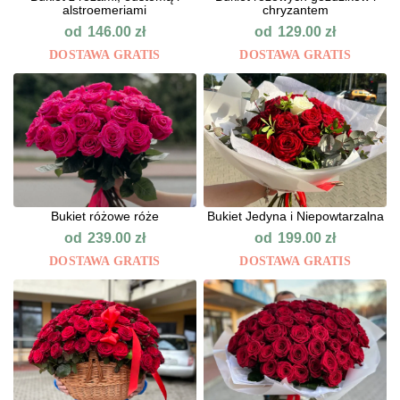
alstroemeriami
chryzantem
od
od
146.00
zł
129.00
zł
DOSTAWA GRATIS
DOSTAWA GRATIS
Bukiet różowe róże
Bukiet Jedyna i Niepowtarzalna
od
od
239.00
zł
199.00
zł
DOSTAWA GRATIS
DOSTAWA GRATIS