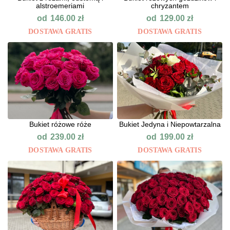
alstroemeriami
chryzantem
od
od
146.00
zł
129.00
zł
DOSTAWA GRATIS
DOSTAWA GRATIS
Bukiet różowe róże
Bukiet Jedyna i Niepowtarzalna
od
od
239.00
zł
199.00
zł
DOSTAWA GRATIS
DOSTAWA GRATIS