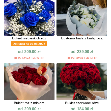
Bukiet niebieskich róż
Eustoma biała z białą różą
Dostawa na 07.08.2026
od
od
209.00
zł
239.00
zł
DOSTAWA GRATIS
DOSTAWA GRATIS
Bukiet róz z misiem
Bukiet czerwone róże
od
od
209.00
zł
184.00
zł