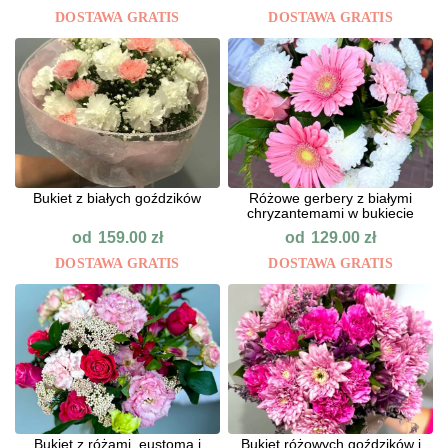
DOSTAWA GRATIS
DOSTAWA GRATIS
Bukiet z białych goździków
Różowe gerbery z białymi
chryzantemami w bukiecie
od
od
159.00
zł
129.00
zł
DOSTAWA GRATIS
DOSTAWA GRATIS
Bukiet z różami, eustomą i
Bukiet różowych goździków i