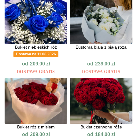
Bukiet niebieskich róż
Eustoma biała z białą różą
Dostawa na 11.08.2026
od
od
209.00
zł
239.00
zł
DOSTAWA GRATIS
DOSTAWA GRATIS
Bukiet róz z misiem
Bukiet czerwone róże
od
od
209.00
zł
184.00
zł