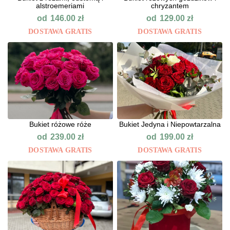
alstroemeriami
chryzantem
od
od
146.00
zł
129.00
zł
DOSTAWA GRATIS
DOSTAWA GRATIS
Bukiet różowe róże
Bukiet Jedyna i Niepowtarzalna
od
od
239.00
zł
199.00
zł
DOSTAWA GRATIS
DOSTAWA GRATIS