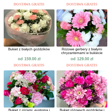
DOSTAWA GRATIS
DOSTAWA GRATIS
Bukiet z białych goździków
Różowe gerbery z białymi
chryzantemami w bukiecie
od
od
159.00
zł
129.00
zł
DOSTAWA GRATIS
DOSTAWA GRATIS
Bukiet z różami, eustomą i
Bukiet różowych goździków i