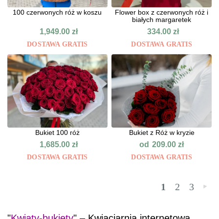
100 czerwonych róż w koszu
Flower box z czerwonych róż i
białych margaretek
1,949.00
zł
334.00
zł
DOSTAWA GRATIS
DOSTAWA GRATIS
Bukiet 100 róż
Bukiet z Róż w kryzie
od
1,685.00
zł
209.00
zł
DOSTAWA GRATIS
DOSTAWA GRATIS
1
2
3
»
"
Kwiaty-bukiety
" – Kwiaciarnia internetowa