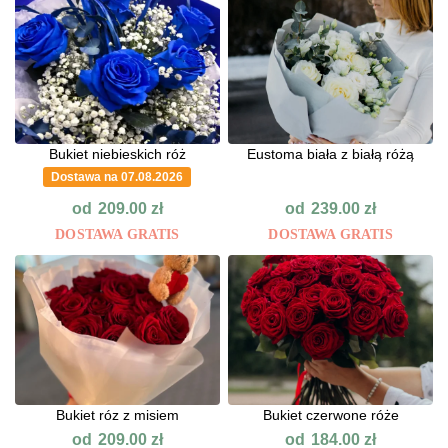
Bukiet niebieskich róż
Eustoma biała z białą różą
Dostawa na 07.08.2026
od
od
209.00
zł
239.00
zł
DOSTAWA GRATIS
DOSTAWA GRATIS
Bukiet róz z misiem
Bukiet czerwone róże
od
od
209.00
zł
184.00
zł