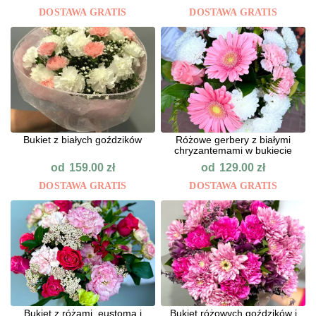
DOSTAWA GRATIS
DOSTAWA GRATIS
Bukiet z białych goździków
Różowe gerbery z białymi
chryzantemami w bukiecie
od
od
159.00
zł
129.00
zł
DOSTAWA GRATIS
DOSTAWA GRATIS
Bukiet z różami, eustomą i
Bukiet różowych goździków i