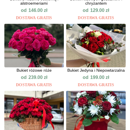
alstroemeriami
chryzantem
od
od
146.00
zł
129.00
zł
DOSTAWA GRATIS
DOSTAWA GRATIS
Bukiet różowe róże
Bukiet Jedyna i Niepowtarzalna
od
od
239.00
zł
199.00
zł
DOSTAWA GRATIS
DOSTAWA GRATIS