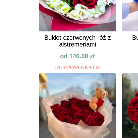
Bukiet czerwonych róż z
Bu
alstremeriami
od
146.00
zł
DOSTAWA GRATIS