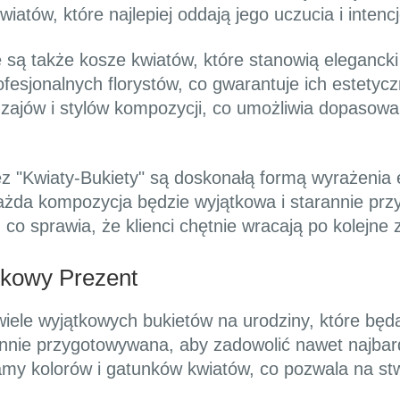
atów, które najlepiej oddają jego uczucia i intencj
 są także kosze kwiatów, które stanowią eleganck
esjonalnych florystów, co gwarantuje ich estetycz
ajów i stylów kompozycji, co umożliwia dopasowa
 "Kwiaty-Bukiety" są doskonałą formą wyrażenia emo
każda kompozycja będzie wyjątkowa i starannie prz
co sprawia, że klienci chętnie wracają po kolejne
tkowy Prezent
iele wyjątkowych bukietów na urodziny, które będą
nnie przygotowywana, aby zadowolić nawet najbard
my kolorów i gatunków kwiatów, co pozwala na stw