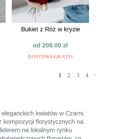
Bukiet z Róż w kryzie
od
209.00
zł
DOSTAWA GRATIS
1
2
3
4
»
 eleganckich kwiatów w Czarni.
z kompozycji florystycznych na
 liderem na lokalnym rynku
doświadczonych florystów, co