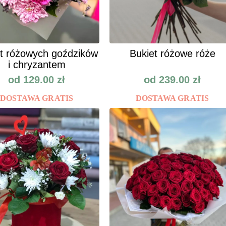
t różowych goździków
Bukiet różowe róże
i chryzantem
od
129.00
zł
od
239.00
zł
DOSTAWA GRATIS
DOSTAWA GRATIS