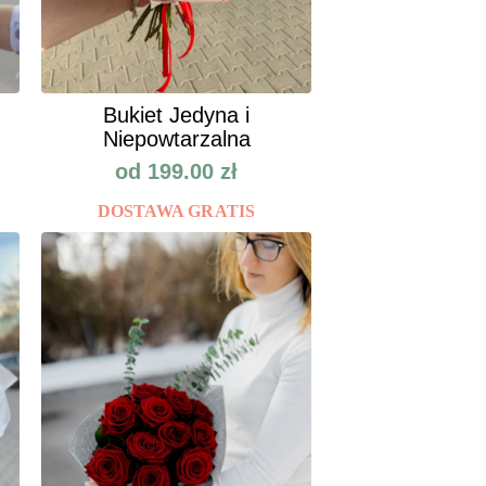
Bukiet Jedyna i
Niepowtarzalna
od
199.00
zł
DOSTAWA GRATIS