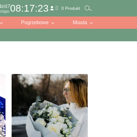
08:17:21
dziś?
0 Produkt
ciągu:
Pogrzebowe
Miasta