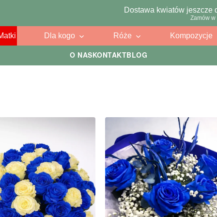
Dostawa kwiatów jeszcze 
Zamów w 
Matki
Dla kogo
Róże
Kompozycje
O NAS
KONTAKT
BLOG