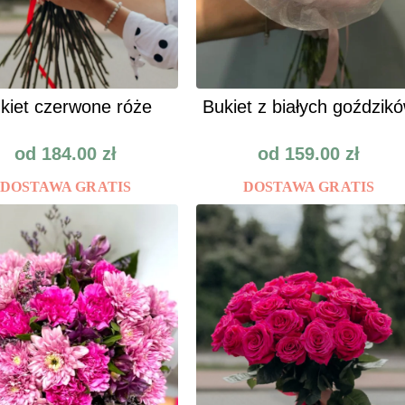
kiet czerwone róże
Bukiet z białych goździk
od
184.00
zł
od
159.00
zł
DOSTAWA GRATIS
DOSTAWA GRATIS