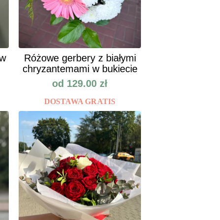
ów
Różowe gerbery z białymi
chryzantemami w bukiecie
od
129.00
zł
DOSTAWA GRATIS