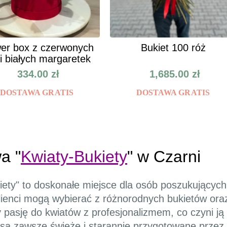
er box z czerwonych
Bukiet 100 róż
 i białych margaretek
334.00
zł
1,685.00
zł
DOSTAWA GRATIS
DOSTAWA GRATIS
a "
Kwiaty-Bukiety
" w Czarni
iety" to doskonałe miejsce dla osób poszukujących
lienci mogą wybierać z różnorodnych bukietów ora
y pasję do kwiatów z profesjonalizmem, co czyni ją
są zawsze świeże i starannie przygotowane przez 