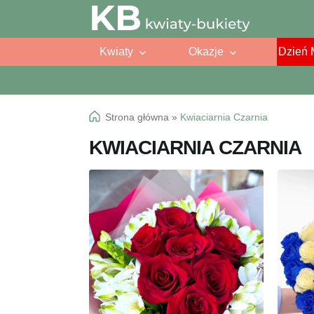
Przejdź
Przejdź
do
do
Kwiaty
Okazje
Dzień 
nawigacji
treści
Strona główna
»
Kwiaciarnia Czarnia
KWIACIARNIA CZARNIA