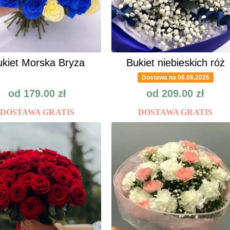
kiet Morska Bryza
Bukiet niebieskich róż
Dostawa na 06.08.2026
od
179.00
zł
od
209.00
zł
DOSTAWA GRATIS
DOSTAWA GRATIS