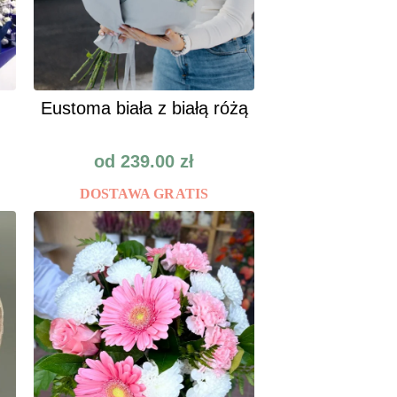
Eustoma biała z białą różą
od
239.00
zł
DOSTAWA GRATIS