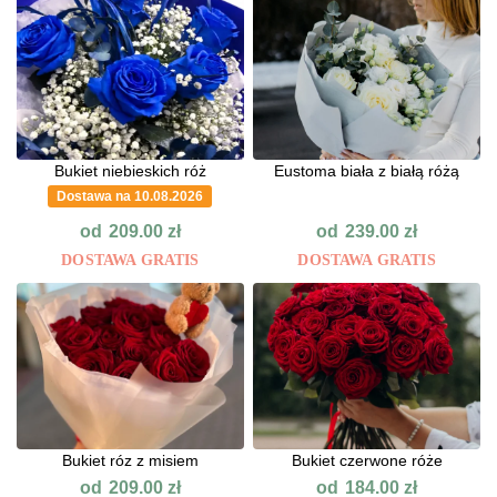
Bukiet niebieskich róż
Eustoma biała z białą różą
Dostawa na 10.08.2026
od
od
209.00
zł
239.00
zł
DOSTAWA GRATIS
DOSTAWA GRATIS
Bukiet róz z misiem
Bukiet czerwone róże
od
od
209.00
zł
184.00
zł