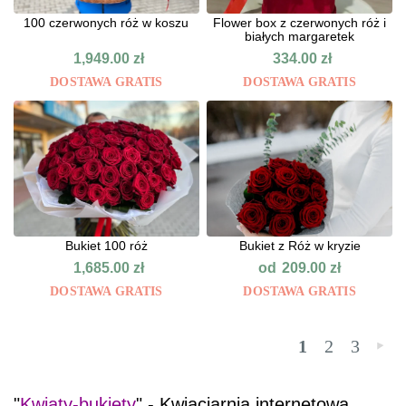
100 czerwonych róż w koszu
Flower box z czerwonych róż i
białych margaretek
1,949.00
zł
334.00
zł
DOSTAWA GRATIS
DOSTAWA GRATIS
Bukiet 100 róż
Bukiet z Róż w kryzie
od
1,685.00
zł
209.00
zł
DOSTAWA GRATIS
DOSTAWA GRATIS
1
2
3
»
"
Kwiaty-bukiety
" - Kwiaciarnia internetowa