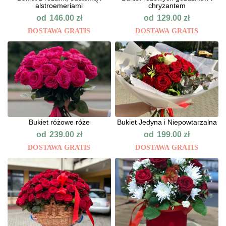
alstroemeriami
chryzantem
od
od
146.00
zł
129.00
zł
DOSTAWA GRATIS
DOSTAWA GRATIS
Bukiet różowe róże
Bukiet Jedyna i Niepowtarzalna
od
od
239.00
zł
199.00
zł
DOSTAWA GRATIS
DOSTAWA GRATIS