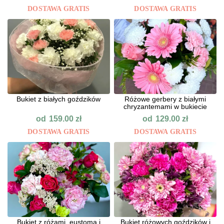
DOSTAWA GRATIS
DOSTAWA GRATIS
Bukiet z białych goździków
Różowe gerbery z białymi
chryzantemami w bukiecie
od
od
159.00
zł
129.00
zł
DOSTAWA GRATIS
DOSTAWA GRATIS
Bukiet z różami, eustomą i
Bukiet różowych goździków i