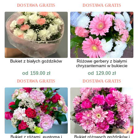
DOSTAWA GRATIS
DOSTAWA GRATIS
Bukiet z białych goździków
Różowe gerbery z białymi
chryzantemami w bukiecie
od
od
159.00
zł
129.00
zł
DOSTAWA GRATIS
DOSTAWA GRATIS
Bukiet z różami, eustomą i
Bukiet różowych goździków i