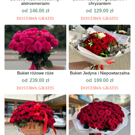
alstroemeriami
chryzantem
od
od
146.00
zł
129.00
zł
DOSTAWA GRATIS
DOSTAWA GRATIS
Bukiet różowe róże
Bukiet Jedyna i Niepowtarzalna
od
od
239.00
zł
199.00
zł
DOSTAWA GRATIS
DOSTAWA GRATIS