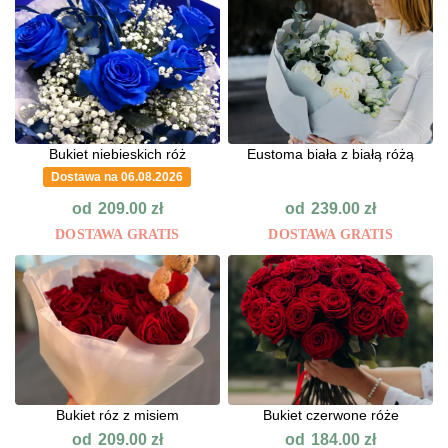
Bukiet niebieskich róż
Eustoma biała z białą różą
Dostawa na 06.08.2026
od
od
209.00
zł
239.00
zł
DOSTAWA GRATIS
DOSTAWA GRATIS
Bukiet róz z misiem
Bukiet czerwone róże
od
od
209.00
zł
184.00
zł