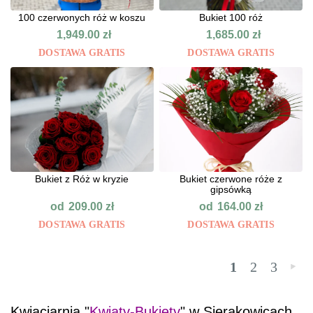
100 czerwonych róż w koszu
Bukiet 100 róż
1,949.00
zł
1,685.00
zł
DOSTAWA GRATIS
DOSTAWA GRATIS
Bukiet z Róż w kryzie
Bukiet czerwone róże z
gipsówką
od
od
209.00
zł
164.00
zł
DOSTAWA GRATIS
DOSTAWA GRATIS
1
2
3
»
Kwiaciarnia "
Kwiaty-Bukiety
" w Sierakowicach