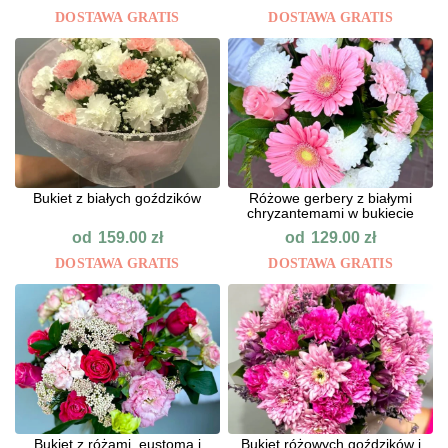
DOSTAWA GRATIS
DOSTAWA GRATIS
Bukiet z białych goździków
Różowe gerbery z białymi
chryzantemami w bukiecie
od
od
159.00
zł
129.00
zł
DOSTAWA GRATIS
DOSTAWA GRATIS
Bukiet z różami, eustomą i
Bukiet różowych goździków i