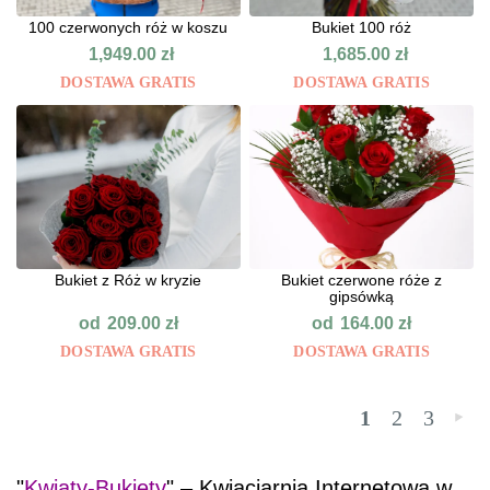
100 czerwonych róż w koszu
Bukiet 100 róż
1,949.00
zł
1,685.00
zł
DOSTAWA GRATIS
DOSTAWA GRATIS
Bukiet z Róż w kryzie
Bukiet czerwone róże z
gipsówką
od
od
209.00
zł
164.00
zł
DOSTAWA GRATIS
DOSTAWA GRATIS
1
2
3
»
"
Kwiaty-Bukiety
" – Kwiaciarnia Internetowa w