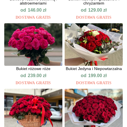
alstroemeriami
chryzantem
od
od
146.00
zł
129.00
zł
DOSTAWA GRATIS
DOSTAWA GRATIS
Bukiet różowe róże
Bukiet Jedyna i Niepowtarzalna
od
od
239.00
zł
199.00
zł
DOSTAWA GRATIS
DOSTAWA GRATIS