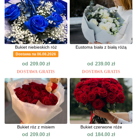
Bukiet niebieskich róż
Eustoma biała z białą różą
Dostawa na 06.08.2026
od
od
209.00
zł
239.00
zł
DOSTAWA GRATIS
DOSTAWA GRATIS
Bukiet róz z misiem
Bukiet czerwone róże
od
od
209.00
zł
184.00
zł