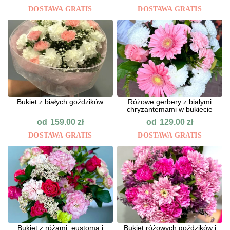
DOSTAWA GRATIS
DOSTAWA GRATIS
Bukiet z białych goździków
Różowe gerbery z białymi
chryzantemami w bukiecie
od
od
159.00
zł
129.00
zł
DOSTAWA GRATIS
DOSTAWA GRATIS
Bukiet z różami, eustomą i
Bukiet różowych goździków i