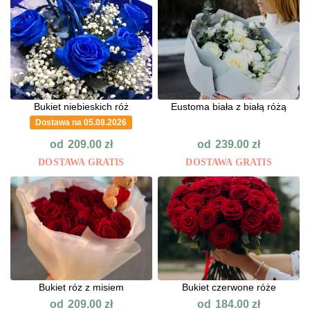
Bukiet niebieskich róż
Eustoma biała z białą różą
Dostawa na 05.08.2026
od
od
209.00
zł
239.00
zł
DOSTAWA GRATIS
DOSTAWA GRATIS
Bukiet róz z misiem
Bukiet czerwone róże
od
od
209.00
zł
184.00
zł