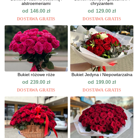
alstroemeriami
chryzantem
od
od
146.00
zł
129.00
zł
DOSTAWA GRATIS
DOSTAWA GRATIS
Bukiet różowe róże
Bukiet Jedyna i Niepowtarzalna
od
od
239.00
zł
199.00
zł
DOSTAWA GRATIS
DOSTAWA GRATIS