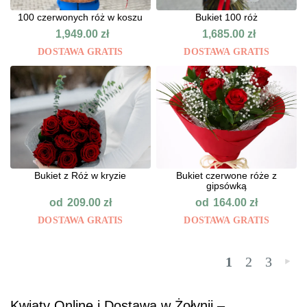
100 czerwonych róż w koszu
Bukiet 100 róż
1,949.00
zł
1,685.00
zł
DOSTAWA GRATIS
DOSTAWA GRATIS
Bukiet z Róż w kryzie
Bukiet czerwone róże z
gipsówką
od
od
209.00
zł
164.00
zł
DOSTAWA GRATIS
DOSTAWA GRATIS
1
2
3
»
Kwiaty Online i Dostawa w Żołynii –