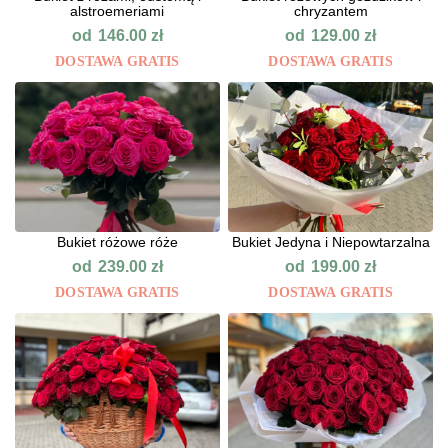
alstroemeriami
chryzantem
od
od
146.00
zł
129.00
zł
DOSTAWA GRATIS
DOSTAWA GRATIS
Bukiet różowe róże
Bukiet Jedyna i Niepowtarzalna
od
od
239.00
zł
199.00
zł
DOSTAWA GRATIS
DOSTAWA GRATIS