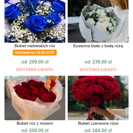
Bukiet niebieskich róż
Eustoma biała z białą różą
Dostawa na 10.08.2026
od
od
209.00
zł
239.00
zł
DOSTAWA GRATIS
DOSTAWA GRATIS
Bukiet róz z misiem
Bukiet czerwone róże
od
od
209.00
zł
184.00
zł