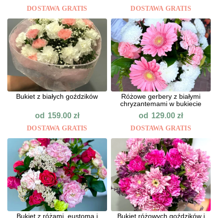
DOSTAWA GRATIS
DOSTAWA GRATIS
Bukiet z białych goździków
Różowe gerbery z białymi
chryzantemami w bukiecie
od
od
159.00
zł
129.00
zł
DOSTAWA GRATIS
DOSTAWA GRATIS
Bukiet z różami, eustomą i
Bukiet różowych goździków i