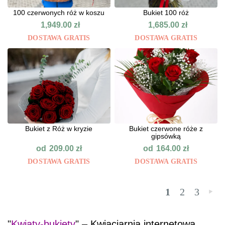
100 czerwonych róż w koszu
Bukiet 100 róż
1,949.00
zł
1,685.00
zł
DOSTAWA GRATIS
DOSTAWA GRATIS
Bukiet z Róż w kryzie
Bukiet czerwone róże z
gipsówką
od
od
209.00
zł
164.00
zł
DOSTAWA GRATIS
DOSTAWA GRATIS
1
2
3
»
"
Kwiaty-bukiety
" – Kwiaciarnia internetowa