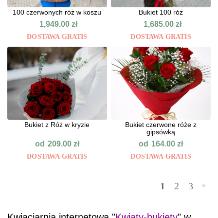
100 czerwonych róż w koszu
Bukiet 100 róż
1,949.00
zł
1,685.00
zł
DOSTAWA GRATIS
DOSTAWA GRATIS
Bukiet z Róż w kryzie
Bukiet czerwone róże z
gipsówką
od
od
209.00
zł
164.00
zł
DOSTAWA GRATIS
DOSTAWA GRATIS
1
2
3
»
Kwiaciarnia internetowa "
Kwiaty-bukiety
" w