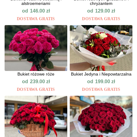
alstroemeriami
chryzantem
od
od
146.00
zł
129.00
zł
DOSTAWA GRATIS
DOSTAWA GRATIS
Bukiet różowe róże
Bukiet Jedyna i Niepowtarzalna
od
od
239.00
zł
199.00
zł
DOSTAWA GRATIS
DOSTAWA GRATIS