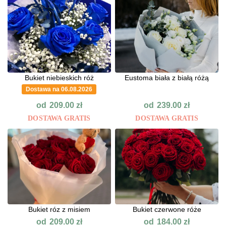
Bukiet niebieskich róż
Eustoma biała z białą różą
Dostawa na 06.08.2026
od
od
209.00
zł
239.00
zł
DOSTAWA GRATIS
DOSTAWA GRATIS
Bukiet róz z misiem
Bukiet czerwone róże
od
od
209.00
zł
184.00
zł