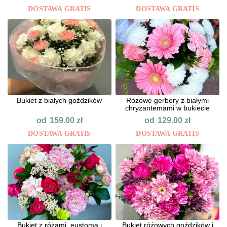
DOSTAWA GRATIS
DOSTAWA GRATIS
Bukiet z białych goździków
Różowe gerbery z białymi
chryzantemami w bukiecie
od
od
159.00
zł
129.00
zł
DOSTAWA GRATIS
DOSTAWA GRATIS
Bukiet z różami, eustomą i
Bukiet różowych goździków i