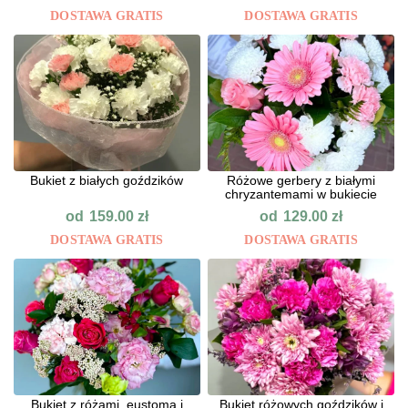
DOSTAWA GRATIS
DOSTAWA GRATIS
Bukiet z białych goździków
Różowe gerbery z białymi
chryzantemami w bukiecie
od
od
159.00
zł
129.00
zł
DOSTAWA GRATIS
DOSTAWA GRATIS
Bukiet z różami, eustomą i
Bukiet różowych goździków i