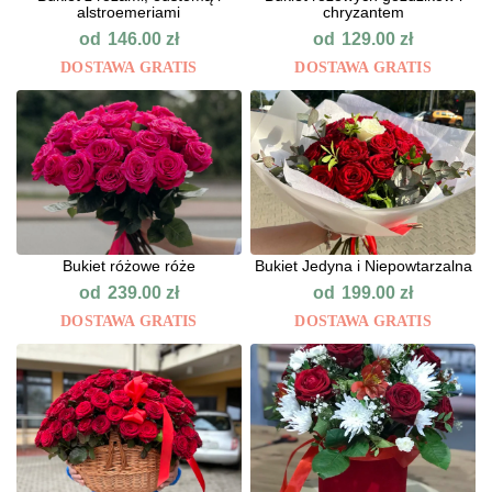
alstroemeriami
chryzantem
od
od
146.00
zł
129.00
zł
DOSTAWA GRATIS
DOSTAWA GRATIS
Bukiet różowe róże
Bukiet Jedyna i Niepowtarzalna
od
od
239.00
zł
199.00
zł
DOSTAWA GRATIS
DOSTAWA GRATIS