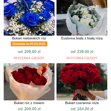
Bukiet niebieskich róż
Eustoma biała z białą różą
Dostawa na 05.08.2026
od
od
209.00
zł
239.00
zł
DOSTAWA GRATIS
DOSTAWA GRATIS
Bukiet róz z misiem
Bukiet czerwone róże
od
od
209.00
zł
184.00
zł