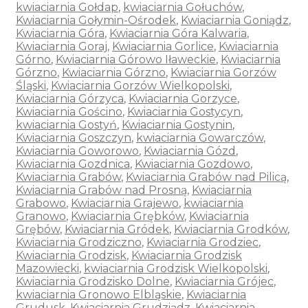
kwiaciarnia Gołdap
,
kwiaciarnia Gołuchów
,
Kwiaciarnia Gołymin-Ośrodek
,
Kwiaciarnia Goniądz
,
Kwiaciarnia Góra
,
Kwiaciarnia Góra Kalwaria
,
Kwiaciarnia Goraj
,
Kwiaciarnia Gorlice
,
Kwiaciarnia
Górno
,
Kwiaciarnia Górowo Iławeckie
,
Kwiaciarnia
Górzno
,
Kwiaciarnia Górzno
,
Kwiaciarnia Gorzów
Śląski
,
Kwiaciarnia Gorzów Wielkopolski
,
Kwiaciarnia Górzyca
,
Kwiaciarnia Gorzyce
,
Kwiaciarnia Gościno
,
Kwiaciarnia Gostycyn
,
kwiaciarnia Gostyń
,
Kwiaciarnia Gostynin
,
Kwiaciarnia Goszczyn
,
kwiaciarnia Gowarczów
,
Kwiaciarnia Goworowo
,
Kwiaciarnia Gózd
,
Kwiaciarnia Gozdnica
,
Kwiaciarnia Gozdowo
,
Kwiaciarnia Grabów
,
Kwiaciarnia Grabów nad Pilicą
,
Kwiaciarnia Grabów nad Prosną
,
Kwiaciarnia
Grabowo
,
Kwiaciarnia Grajewo
,
kwiaciarnia
Granowo
,
Kwiaciarnia Grębków
,
Kwiaciarnia
Grębów
,
Kwiaciarnia Gródek
,
Kwiaciarnia Grodków
,
Kwiaciarnia Grodziczno
,
Kwiaciarnia Grodziec
,
Kwiaciarnia Grodzisk
,
Kwiaciarnia Grodzisk
Mazowiecki
,
kwiaciarnia Grodzisk Wielkopolski
,
Kwiaciarnia Grodzisko Dolne
,
Kwiaciarnia Grójec
,
kwiaciarnia Gronowo Elbląskie
,
Kwiaciarnia
Grudusk
,
Kwiaciarnia Grudziądz
,
Kwiaciarnia