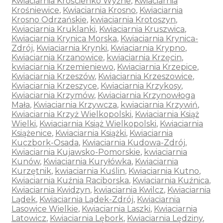
Kwiaciarnia Krościenko Wyżne
,
Kwiaciarnia
Krośniewice
,
Kwiaciarnia Krosno
,
Kwiaciarnia
Krosno Odrzańskie
,
kwiaciarnia Krotoszyn
,
Kwiaciarnia Kruklanki
,
Kwiaciarnia Kruszwica
,
Kwiaciarnia Krynica Morska
,
Kwiaciarnia Krynica-
Zdrój
,
Kwiaciarnia Krynki
,
Kwiaciarnia Krypno
,
Kwiaciarnia Krzanowice
,
kwiaciarnia Krzęcin
,
kwiaciarnia Krzemieniewo
,
Kwiaciarnia Krzepice
,
Kwiaciarnia Krzeszów
,
Kwiaciarnia Krzeszowice
,
Kwiaciarnia Krzeszyce
,
Kwiaciarnia Krzykosy
,
Kwiaciarnia Krzymów
,
Kwiaciarnia Krzynowłoga
Mała
,
Kwiaciarnia Krzywcza
,
kwiaciarnia Krzywiń
,
Kwiaciarnia Krzyż Wielkopolski
,
Kwiaciarnia Książ
Wielki
,
Kwiaciarnia Książ Wielkopolski
,
Kwiaciarnia
Książenice
,
Kwiaciarnia Książki
,
Kwiaciarnia
Kuczbork-Osada
,
Kwiaciarnia Kudowa-Zdrój
,
Kwiaciarnia Kujawsko-Pomorskie
,
kwiaciarnia
Kunów
,
Kwiaciarnia Kuryłówka
,
Kwiaciarnia
Kurzętnik
,
kwiaciarnia Kuślin
,
Kwiaciarnia Kutno
,
Kwiaciarnia Kuźnia Raciborska
,
Kwiaciarnia Kuźnica
,
Kwiaciarnia Kwidzyn
,
kwiaciarnia Kwilcz
,
Kwiaciarnia
Lądek
,
Kwiaciarnia Lądek-Zdrój
,
Kwiaciarnia
Lasowice Wielkie
,
Kwiaciarnia Laszki
,
Kwiaciarnia
Latowicz
,
Kwiaciarnia Lębork
,
Kwiaciarnia Lędziny
,