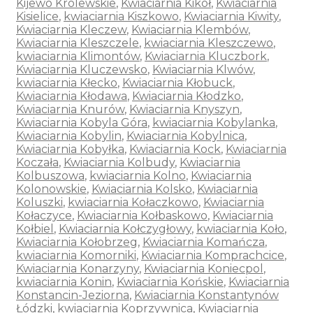
Kijewo Królewskie
,
Kwiaciarnia Kikół
,
Kwiaciarnia
Kisielice
,
kwiaciarnia Kiszkowo
,
Kwiaciarnia Kiwity
,
Kwiaciarnia Kleczew
,
Kwiaciarnia Klembów
,
Kwiaciarnia Kleszczele
,
kwiaciarnia Kleszczewo
,
kwiaciarnia Klimontów
,
Kwiaciarnia Kluczbork
,
Kwiaciarnia Kluczewsko
,
Kwiaciarnia Klwów
,
kwiaciarnia Kłecko
,
Kwiaciarnia Kłobuck
,
Kwiaciarnia Kłodawa
,
Kwiaciarnia Kłodzko
,
Kwiaciarnia Knurów
,
Kwiaciarnia Knyszyn
,
Kwiaciarnia Kobyla Góra
,
kwiaciarnia Kobylanka
,
Kwiaciarnia Kobylin
,
Kwiaciarnia Kobylnica
,
Kwiaciarnia Kobyłka
,
Kwiaciarnia Kock
,
Kwiaciarnia
Koczała
,
Kwiaciarnia Kolbudy
,
Kwiaciarnia
Kolbuszowa
,
kwiaciarnia Kolno
,
Kwiaciarnia
Kolonowskie
,
Kwiaciarnia Kolsko
,
Kwiaciarnia
Koluszki
,
kwiaciarnia Kołaczkowo
,
Kwiaciarnia
Kołaczyce
,
Kwiaciarnia Kołbaskowo
,
Kwiaciarnia
Kołbiel
,
Kwiaciarnia Kołczygłowy
,
kwiaciarnia Koło
,
Kwiaciarnia Kołobrzeg
,
Kwiaciarnia Komańcza
,
kwiaciarnia Komorniki
,
Kwiaciarnia Komprachcice
,
Kwiaciarnia Konarzyny
,
Kwiaciarnia Koniecpol
,
kwiaciarnia Konin
,
Kwiaciarnia Końskie
,
Kwiaciarnia
Konstancin-Jeziorna
,
Kwiaciarnia Konstantynów
Łódzki
,
kwiaciarnia Koprzywnica
,
Kwiaciarnia