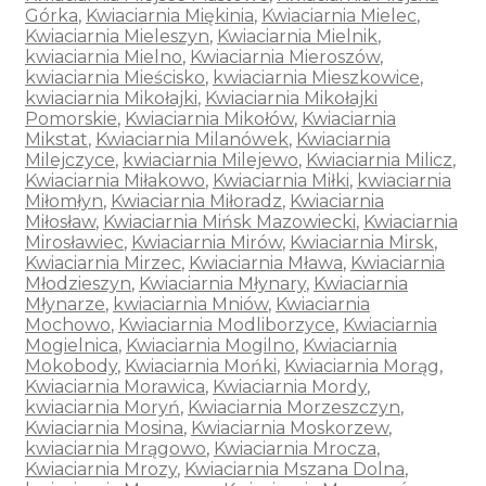
Górka
,
Kwiaciarnia Miękinia
,
Kwiaciarnia Mielec
,
Kwiaciarnia Mieleszyn
,
Kwiaciarnia Mielnik
,
kwiaciarnia Mielno
,
Kwiaciarnia Mieroszów
,
kwiaciarnia Mieścisko
,
kwiaciarnia Mieszkowice
,
kwiaciarnia Mikołajki
,
Kwiaciarnia Mikołajki
Pomorskie
,
Kwiaciarnia Mikołów
,
Kwiaciarnia
Mikstat
,
Kwiaciarnia Milanówek
,
Kwiaciarnia
Milejczyce
,
kwiaciarnia Milejewo
,
Kwiaciarnia Milicz
,
Kwiaciarnia Miłakowo
,
Kwiaciarnia Miłki
,
kwiaciarnia
Miłomłyn
,
Kwiaciarnia Miłoradz
,
Kwiaciarnia
Miłosław
,
Kwiaciarnia Mińsk Mazowiecki
,
Kwiaciarnia
Mirosławiec
,
Kwiaciarnia Mirów
,
Kwiaciarnia Mirsk
,
Kwiaciarnia Mirzec
,
Kwiaciarnia Mława
,
Kwiaciarnia
Młodzieszyn
,
Kwiaciarnia Młynary
,
Kwiaciarnia
Młynarze
,
kwiaciarnia Mniów
,
Kwiaciarnia
Mochowo
,
Kwiaciarnia Modliborzyce
,
Kwiaciarnia
Mogielnica
,
Kwiaciarnia Mogilno
,
Kwiaciarnia
Mokobody
,
Kwiaciarnia Mońki
,
Kwiaciarnia Morąg
,
Kwiaciarnia Morawica
,
Kwiaciarnia Mordy
,
kwiaciarnia Moryń
,
Kwiaciarnia Morzeszczyn
,
Kwiaciarnia Mosina
,
Kwiaciarnia Moskorzew
,
kwiaciarnia Mrągowo
,
Kwiaciarnia Mrocza
,
Kwiaciarnia Mrozy
,
Kwiaciarnia Mszana Dolna
,