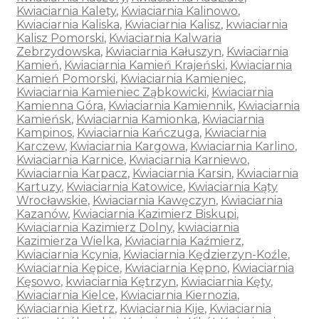
Kwiaciarnia Kalety
,
Kwiaciarnia Kalinowo
,
Kwiaciarnia Kaliska
,
Kwiaciarnia Kalisz
,
kwiaciarnia
Kalisz Pomorski
,
Kwiaciarnia Kalwaria
Zebrzydowska
,
Kwiaciarnia Kałuszyn
,
Kwiaciarnia
Kamień
,
Kwiaciarnia Kamień Krajeński
,
Kwiaciarnia
Kamień Pomorski
,
Kwiaciarnia Kamieniec
,
Kwiaciarnia Kamieniec Ząbkowicki
,
Kwiaciarnia
Kamienna Góra
,
Kwiaciarnia Kamiennik
,
Kwiaciarnia
Kamieńsk
,
Kwiaciarnia Kamionka
,
Kwiaciarnia
Kampinos
,
Kwiaciarnia Kańczuga
,
Kwiaciarnia
Karczew
,
Kwiaciarnia Kargowa
,
Kwiaciarnia Karlino
,
Kwiaciarnia Karnice
,
Kwiaciarnia Karniewo
,
Kwiaciarnia Karpacz
,
Kwiaciarnia Karsin
,
Kwiaciarnia
Kartuzy
,
Kwiaciarnia Katowice
,
Kwiaciarnia Kąty
Wrocławskie
,
Kwiaciarnia Kawęczyn
,
Kwiaciarnia
Kazanów
,
Kwiaciarnia Kazimierz Biskupi
,
Kwiaciarnia Kazimierz Dolny
,
kwiaciarnia
Kazimierza Wielka
,
Kwiaciarnia Kaźmierz
,
Kwiaciarnia Kcynia
,
Kwiaciarnia Kędzierzyn-Koźle
,
Kwiaciarnia Kępice
,
Kwiaciarnia Kępno
,
Kwiaciarnia
Kęsowo
,
kwiaciarnia Kętrzyn
,
Kwiaciarnia Kęty
,
Kwiaciarnia Kielce
,
Kwiaciarnia Kiernozia
,
Kwiaciarnia Kietrz
,
Kwiaciarnia Kije
,
Kwiaciarnia