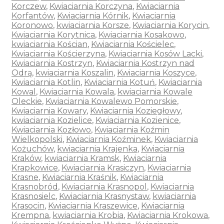
Korczew
,
Kwiaciarnia Korczyna
,
Kwiaciarnia
Korfantów
,
Kwiaciarnia Kórnik
,
Kwiaciarnia
Koronowo
,
kwiaciarnia Korsze
,
Kwiaciarnia Korycin
,
Kwiaciarnia Korytnica
,
Kwiaciarnia Kosakowo
,
kwiaciarnia Kościan
,
Kwiaciarnia Kościelec
,
Kwiaciarnia Kościerzyna
,
Kwiaciarnia Kosów Lacki
,
Kwiaciarnia Kostrzyn
,
Kwiaciarnia Kostrzyn nad
Odrą
,
kwiaciarnia Koszalin
,
Kwiaciarnia Koszyce
,
Kwiaciarnia Kotlin
,
Kwiaciarnia Kotuń
,
Kwiaciarnia
Kowal
,
Kwiaciarnia Kowala
,
kwiaciarnia Kowale
Oleckie
,
Kwiaciarnia Kowalewo Pomorskie
,
Kwiaciarnia Kowary
,
Kwiaciarnia Koziegłowy
,
kwiaciarnia Kozielice
,
Kwiaciarnia Kozienice
,
Kwiaciarnia Kozłowo
,
Kwiaciarnia Koźmin
Wielkopolski
,
Kwiaciarnia Koźminek
,
Kwiaciarnia
Kożuchów
,
kwiaciarnia Krajenka
,
Kwiaciarnia
Kraków
,
kwiaciarnia Kramsk
,
Kwiaciarnia
Krapkowice
,
Kwiaciarnia Krasiczyn
,
Kwiaciarnia
Krasne
,
Kwiaciarnia Kraśnik
,
Kwiaciarnia
Krasnobród
,
Kwiaciarnia Krasnopol
,
Kwiaciarnia
Krasnosielc
,
Kwiaciarnia Krasnystaw
,
kwiaciarnia
Krasocin
,
Kwiaciarnia Kraszewice
,
Kwiaciarnia
Krempna
,
kwiaciarnia Krobia
,
Kwiaciarnia Krokowa
,