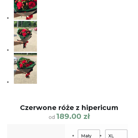
Сzerwone róże z hipericum
189.00
zł
od
Mały
XL