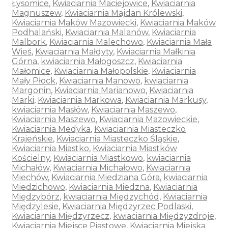
Łysomice
,
Kwiaciarnia Maciejowice
,
Kwiaciarnia
Magnuszew
,
Kwiaciarnia Majdan Królewski
,
Kwiaciarnia Maków Mazowiecki
,
Kwiaciarnia Maków
Podhalański
,
Kwiaciarnia Malanów
,
Kwiaciarnia
Malbork
,
Kwiaciarnia Malechowo
,
Kwiaciarnia Mała
Wieś
,
Kwiaciarnia Małdyty
,
Kwiaciarnia Małkinia
Górna
,
kwiaciarnia Małogoszcz
,
Kwiaciarnia
Małomice
,
Kwiaciarnia Małopolskie
,
Kwiaciarnia
Mały Płock
,
Kwiaciarnia Manowo
,
kwiaciarnia
Margonin
,
Kwiaciarnia Marianowo
,
Kwiaciarnia
Marki
,
Kwiaciarnia Markowa
,
Kwiaciarnia Markusy
,
kwiaciarnia Masłów
,
Kwiaciarnia Maszewo
,
Kwiaciarnia Maszewo
,
Kwiaciarnia Mazowieckie
,
Kwiaciarnia Medyka
,
Kwiaciarnia Miasteczko
Krajeńskie
,
Kwiaciarnia Miasteczko Śląskie
,
Kwiaciarnia Miastko
,
Kwiaciarnia Miastków
Kościelny
,
Kwiaciarnia Miastkowo
,
kwiaciarnia
Michałów
,
Kwiaciarnia Michałowo
,
Kwiaciarnia
Miechów
,
Kwiaciarnia Miedziana Góra
,
kwiaciarnia
Miedzichowo
,
Kwiaciarnia Miedzna
,
Kwiaciarnia
Międzybórz
,
kwiaciarnia Międzychód
,
Kwiaciarnia
Międzylesie
,
Kwiaciarnia Międzyrzec Podlaski
,
Kwiaciarnia Międzyrzecz
,
kwiaciarnia Międzyzdroje
,
Kwiaciarnia Miejsce Piastowe
,
Kwiaciarnia Miejska