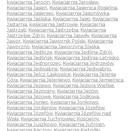
kwiaciarnia Jarocin
,
Kwiaciarnia Jarosław
,
Kwiaciarnia Jasień
,
Kwiaciarnia Jasienica Rosielna
,
Kwiaciarnia Jasieniec
,
Kwiaciarnia Jasionówka
,
Kwiaciarnia Jaśliska
,
Kwiaciarnia Jasło
,
Kwiaciarnia
Jastarnia
,
kwiaciarnia Jastrowie
,
Kwiaciarnia
Jastrząb
,
Kwiaciarnia Jastrzębia
,
Kwiaciarnia
Jastrzębie-Zdrój
,
Kwiaciarnia Jaświły
,
Kwiaciarnia
Jawor
,
Kwiaciarnia Jawornik Polski
,
Kwiaciarnia
Jaworzno
,
Kwiaciarnia Jaworzyna Śląska
,
Kwiaciarnia Jedlicze
,
Kwiaciarnia Jedlina-Zdrój
,
Kwiaciarnia Jedlińsk
,
Kwiaciarnia Jedlnia-Letnisko
,
Kwiaciarnia Jednorożec
,
Kwiaciarnia Jędrzejów
,
Kwiaciarnia Jedwabne
,
Kwiaciarnia Jedwabno
,
Kwiaciarnia Jelcz-Laskowice
,
Kwiaciarnia Jelenia
Góra
,
Kwiaciarnia Jeleniewo
,
Kwiaciarnia Jemielnica
,
Kwiaciarnia Jeżewo
,
Kwiaciarnia Jeziora Wielkie
,
Kwiaciarnia Jeziorany
,
Kwiaciarnia Jeżów
,
Kwiaciarnia Jeżowe
,
Kwiaciarnia Jodłowa
,
Kwiaciarnia Joniec
,
kwiaciarnia Jonkowo
,
Kwiaciarnia Jordanów
,
Kwiaciarnia Józefów
,
Kwiaciarnia Józefów
,
Kwiaciarnia Józefów nad
Wisłą
,
Kwiaciarnia Juchnowiec Kościelny
,
Kwiaciarnia Juszkowo
,
Kwiaciarnia Jutrosin
,
kwiaciarnia Kaczory
,
Kwiaciarnia Kadzidło
,