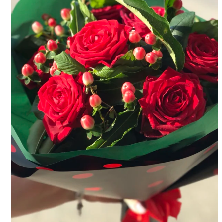
Kwiaty doniczkowe
Rodzaje kwiatów
Peonii
Eustoma
Róże
Hortensja
Kolorowa gipsówka
Frezja
Storczyki cięte
Lilii
Alstromeria
Goździki
Gerbery
Tulipany
Kolorowa gipsówka
Wiązanki pogrzebowe