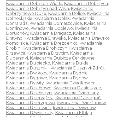
Kwiaciarnia Dobrzeń Wielki
,
Kwiaciarnia Dobrzyca
,
Kwiaciarnia Dobrzyń nad Wisłą
,
Kwiaciarnia
Dobrzyniewo Duże
,
Kwiaciarnia Dolice
,
Kwiaciarnia
Dolnośląskie
,
Kwiaciarnia Dolsk
,
Kwiaciarnia
Domaradz
,
Kwiaciarnia Domaszowice
,
Kwiaciarnia
Dominowo
,
Kwiaciarnia Dopiewo
,
kwiaciarnia
Doruchów
,
Kwiaciarnia Dragacz
,
Kwiaciarnia
Drawno
,
Kwiaciarnia Drawsko
,
kwiaciarnia Drawsko
Pomorskie
,
Kwiaciarnia Drezdenko
,
Kwiaciarnia
Drobin
,
Kwiaciarnia Drohiczyn
,
Kwiaciarnia
Drzewica
,
Kwiaciarnia Drzycim
,
Kwiaciarnia
Dubeninki
,
Kwiaciarnia Dubicze Cerkiewne
,
Kwiaciarnia Dubiecko
,
Kwiaciarnia Dukla
,
Kwiaciarnia Duszniki
,
Kwiaciarnia Duszniki-Zdrój
,
Kwiaciarnia Dwikozy
,
Kwiaciarnia Dydnia
,
Kwiaciarnia Dygowo
,
Kwiaciarnia Dynów
,
kwiaciarnia Dywity
,
Kwiaciarnia Dziadkowice
,
kwiaciarnia Działdowo
,
Kwiaciarnia Działoszyce
,
Kwiaciarnia Działoszyn
,
Kwiaciarnia Dziemiany
,
Kwiaciarnia Dzierzążnia
,
Kwiaciarnia Dzierzgoń
,
Kwiaciarnia Dzierzgowo
,
Kwiaciarnia Dzierżoniów
,
Kwiaciarnia Dzikowiec
,
kwiaciarnia Dziwnów
,
Kwiaciarnia Dźwierzuty
,
Kwiaciarnia Elbląg
,