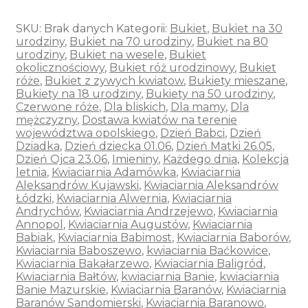
SKU:
Brak danych
Kategorii:
Bukiet
,
Bukiet na 30
urodziny
,
Bukiet na 70 urodziny
,
Bukiet na 80
urodziny
,
Bukiet na wesele
,
Bukiet
okolicznościowy
,
Bukiet róż urodzinowy
,
Bukiet
róże
,
Bukiet z zywych kwiatow
,
Bukiety mieszane
,
Bukiety na 18 urodziny
,
Bukiety na 50 urodziny
,
Czerwone róże
,
Dla bliskich
,
Dla mamy
,
Dla
mężczyzny
,
Dostawa kwiatów na terenie
województwa opolskiego
,
Dzień Babci
,
Dzień
Dziadka
,
Dzień dziecka 01.06
,
Dzień Matki 26.05
,
Dzień Ojca 23.06
,
Imieniny
,
Każdego dnia
,
Kolekcja
letnia
,
Kwiaciarnia Adamówka
,
Kwiaciarnia
Aleksandrów Kujawski
,
Kwiaciarnia Aleksandrów
Łódzki
,
Kwiaciarnia Alwernia
,
Kwiaciarnia
Andrychów
,
Kwiaciarnia Andrzejewo
,
Kwiaciarnia
Annopol
,
Kwiaciarnia Augustów
,
Kwiaciarnia
Babiak
,
Kwiaciarnia Babimost
,
Kwiaciarnia Baborów
,
Kwiaciarnia Baboszewo
,
kwiaciarnia Baćkowice
,
Kwiaciarnia Bakałarzewo
,
Kwiaciarnia Baligród
,
Kwiaciarnia Bałtów
,
kwiaciarnia Banie
,
kwiaciarnia
Banie Mazurskie
,
Kwiaciarnia Baranów
,
Kwiaciarnia
Baranów Sandomierski
,
Kwiaciarnia Baranowo
,