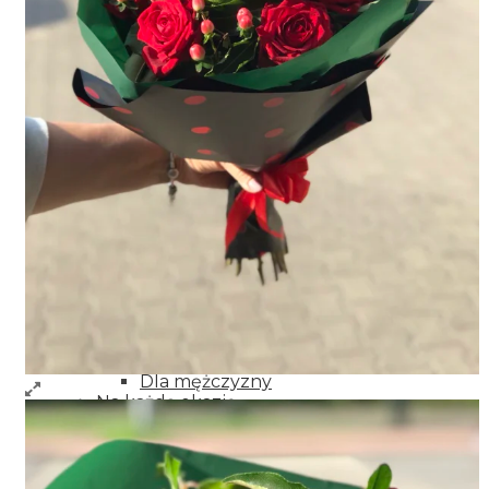
Imieniny
Rocznica
Niespodzianka
Miłość
Kondelencje
Narodziny
Podziękowania
Przeprosiny
Życzenia powrotu do zdrowia
Wianki dekoracyjne
Dodatki do kwiatów
Kwiaty
Dla bliskich
Dla mamy
Dla babci
Dla dziadka
Dla dziewczyny
Dla żony
Dla mężczyzny
Na każdą okazję
Kwiaty w koszyku
Bukiety mieszane
Wianki na drzwi
Wieńce i wiąznki pogrzebowe