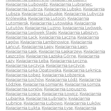
Kwiaciarnia Lubowidz
,
Kwiaciarnia Lubraniec
,
Kwiaciarnia Lubrza
,
Kwiaciarnia Lubsko
,
Kwiaciarnia
Lubsza
,
Kwiaciarnia Lubuskie
,
Kwiaciarnia Lubycza
Królewska
,
Kwiaciarnia Lutocin
,
Kwiaciarnia
Lutomiersk
,
Kwiaciarnia Lutowiska
,
Kwiaciarnia
Lututów
,
Kwiaciarnia Luzino
,
kwiaciarnia Lwówek
,
Kwiaciarnia Lwówek Śląski
,
Kwiaciarnia Łabiszyn
,
Kwiaciarnia Łąck
,
kwiaciarnia Łączna
,
Kwiaciarnia
Łagów
,
Kwiaciarnia Łambinowice
,
Kwiaciarnia
Łańcut
,
Kwiaciarnia Łapy
,
Kwiaciarnia Łasin
,
Kwiaciarnia Łask
,
Kwiaciarnia Łaskarzew
,
Kwiaciarnia
Łaszczów
,
Kwiaciarnia Łaziska Górne
,
Kwiaciarnia
Łazy
,
Kwiaciarnia Łeba
,
Kwiaciarnia Łęczna
,
Kwiaciarnia Łęczyca
,
Kwiaciarnia Łęczyce
,
Kwiaciarnia Łęka Opatowska
,
Kwiaciarnia Łęknica
,
Kwiaciarnia Łobez
,
kwiaciarnia Łobżenica
,
Kwiaciarnia Łochów
,
Kwiaciarnia Łódź
,
Kwiaciarnia
Łódzkie
,
Kwiaciarnia Łomianki
,
Kwiaciarnia Łomża
,
Kwiaciarnia Łoniów
,
Kwiaciarnia Łopuszno
,
Kwiaciarnia Łosice
,
Kwiaciarnia Łowicz
,
Kwiaciarnia
Łubianka
,
Kwiaciarnia Łubniany
,
kwiaciarnia
Łubnice
,
Kwiaciarnia Łubowo
,
Kwiaciarnia Łuków
,
Kwiaciarnia Łukta
,
Kwiaciarnia Łyse
,
Kwiaciarnia