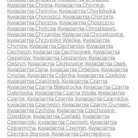
Kwiaciarnia Chojna
,
Kwiaciarnia Chojnice
,
Kwiaciarnia Chojnów
,
Kwiaciarnia Chorkówka
,
Kwiaciarnia Choroszcz
,
Kwiaciarnia Chorzele
,
Kwiaciarnia Chorzów
,
Kwiaciarnia Choszczno
,
Kwiaciarnia Chotcza
,
Kwiaciarnia Chrostkowo
,
Kwiaciarnia Chrzanów
,
Kwiaciarnia Chrząstowice
,
kwiaciarnia Chrzypsko Wielkie
,
Kwiaciarnia
Chynów
,
Kwiaciarnia Ciechanów
,
Kwiaciarnia
Ciechocin
,
Kwiaciarnia Ciechocinek
,
Kwiaciarnia
Ciepielów
,
Kwiaciarnia Cieszanów
,
Kwiaciarnia
Cieszyn
,
Kwiaciarnia Ciężkowice
,
Kwiaciarnia Cisek
,
Kwiaciarnia Cisna
,
kwiaciarnia Ćmielów
,
Kwiaciarnia
Cmolas
,
Kwiaciarnia Cybinka
,
kwiaciarnia Czajków
,
Kwiaciarnia Czaplinek
,
Kwiaciarnia Czarna
,
Kwiaciarnia Czarna Białostocka
,
Kwiaciarnia Czarna
Dąbrówka
,
Kwiaciarnia Czarna Woda
,
Kwiaciarnia
Czarne
,
Kwiaciarnia Czarnia
,
kwiaciarnia Czarnków
,
kwiaciarnia Czarnocin
,
Kwiaciarnia Czarny Dunajec
,
Kwiaciarnia Czchów
,
Kwiaciarnia Czechowice-
Dziedzice
,
Kwiaciarnia Czeladź
,
Kwiaciarnia
Czemierniki
,
kwiaciarnia Czempiń
,
Kwiaciarnia
Czeremcha
,
Kwiaciarnia Czermin
,
Kwiaciarnia
Czernice Borowe
,
Kwiaciarnia Czerniejewo
,