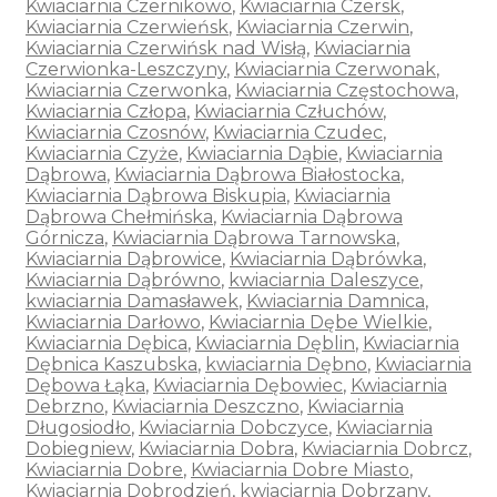
Kwiaciarnia Czernikowo
,
Kwiaciarnia Czersk
,
Kwiaciarnia Czerwieńsk
,
Kwiaciarnia Czerwin
,
Kwiaciarnia Czerwińsk nad Wisłą
,
Kwiaciarnia
Czerwionka-Leszczyny
,
Kwiaciarnia Czerwonak
,
Kwiaciarnia Czerwonka
,
Kwiaciarnia Częstochowa
,
Kwiaciarnia Człopa
,
Kwiaciarnia Człuchów
,
Kwiaciarnia Czosnów
,
Kwiaciarnia Czudec
,
Kwiaciarnia Czyże
,
Kwiaciarnia Dąbie
,
Kwiaciarnia
Dąbrowa
,
Kwiaciarnia Dąbrowa Białostocka
,
Kwiaciarnia Dąbrowa Biskupia
,
Kwiaciarnia
Dąbrowa Chełmińska
,
Kwiaciarnia Dąbrowa
Górnicza
,
Kwiaciarnia Dąbrowa Tarnowska
,
Kwiaciarnia Dąbrowice
,
Kwiaciarnia Dąbrówka
,
Kwiaciarnia Dąbrówno
,
kwiaciarnia Daleszyce
,
kwiaciarnia Damasławek
,
Kwiaciarnia Damnica
,
Kwiaciarnia Darłowo
,
Kwiaciarnia Dębe Wielkie
,
Kwiaciarnia Dębica
,
Kwiaciarnia Dęblin
,
Kwiaciarnia
Dębnica Kaszubska
,
kwiaciarnia Dębno
,
Kwiaciarnia
Dębowa Łąka
,
Kwiaciarnia Dębowiec
,
Kwiaciarnia
Debrzno
,
Kwiaciarnia Deszczno
,
Kwiaciarnia
Długosiodło
,
Kwiaciarnia Dobczyce
,
Kwiaciarnia
Dobiegniew
,
Kwiaciarnia Dobra
,
Kwiaciarnia Dobrcz
,
Kwiaciarnia Dobre
,
Kwiaciarnia Dobre Miasto
,
Kwiaciarnia Dobrodzień
,
kwiaciarnia Dobrzany
,