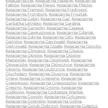
kwiaciarnia Ełk
,
Kwiaciarnia Fabianki
,
Kwiaciarnia
Fałków
,
Kwiaciarnia Fijewo
,
Kwiaciarnia Filipów
,
Kwiaciarnia Frampol
,
Kwiaciarnia Fredropol
,
Kwiaciarnia Frombork
,
Kwiaciarnia Frysztak
,
Kwiaciarnia Gąbin
,
Kwiaciarnia Gać
,
Kwiaciarnia
Garbatka-Letnisko
,
Kwiaciarnia Gardeja
,
Kwiaciarnia Garwolin
,
Kwiaciarnia Gąsawa
,
Kwiaciarnia Gawłuszowice
,
Kwiaciarnia Gdańsk
,
Kwiaciarnia Gdynia
,
Kwiaciarnia Giby
,
Kwiaciarnia
Gielniów
,
Kwiaciarnia Gierzwałd
,
Kwiaciarnia
Gietrzwałd
,
Kwiaciarnia Gizałki
,
Kwiaciarnia Giżycko
,
Kwiaciarnia Glinojeck
,
Kwiaciarnia Gliwice
,
Kwiaciarnia Głogów
,
Kwiaciarnia Głogów
Małopolski
,
Kwiaciarnia Głogówek
,
Kwiaciarnia
Głowaczów
,
Kwiaciarnia Główczyce
,
Kwiaciarnia
Głowno
,
Kwiaciarnia Głubczyce
,
Kwiaciarnia
Głuchołazy
,
Kwiaciarnia Głuszyca
,
Kwiaciarnia
Gniew
,
Kwiaciarnia Gniewino
,
Kwiaciarnia
Gniewkowo
,
Kwiaciarnia Gniewoszów
,
kwiaciarnia
Gniezno
,
Kwiaciarnia Gnojno
,
kwiaciarnia
Godkowo
,
Kwiaciarnia Godziesze Wielkie
,
Kwiaciarnia Gogolin
,
Kwiaciarnia Golczewo
,
Kwiaciarnia Goleniów
,
kwiaciarnia Golina
,
Kwiaciarnia Golub-Dobrzyń
,
Kwiaciarnia Gołańcz
,