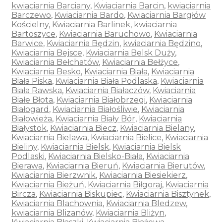
kwiaciarnia Barciany
,
Kwiaciarnia Barcin
,
kwiaciarnia
Barczewo
,
Kwiaciarnia Bardo
,
Kwiaciarnia Bargłów
Kościelny
,
Kwiaciarnia Barlinek
,
kwiaciarnia
Bartoszyce
,
Kwiaciarnia Baruchowo
,
Kwiaciarnia
Barwice
,
Kwiaciarnia Będzin
,
kwiaciarnia Będzino
,
Kwiaciarnia Bejsce
,
Kwiaciarnia Belsk Duży
,
Kwiaciarnia Bełchatów
,
Kwiaciarnia Bełżyce
,
Kwiaciarnia Besko
,
Kwiaciarnia Biała
,
Kwiaciarnia
Biała Piska
,
Kwiaciarnia Biała Podlaska
,
Kwiaciarnia
Biała Rawska
,
Kwiaciarnia Białaczów
,
Kwiaciarnia
Białe Błota
,
Kwiaciarnia Białobrzegi
,
Kwiaciarnia
Białogard
,
Kwiaciarnia Białośliwie
,
Kwiaciarnia
Białowieża
,
Kwiaciarnia Biały Bór
,
Kwiaciarnia
Białystok
,
Kwiaciarnia Biecz
,
Kwiaciarnia Bielany
,
Kwiaciarnia Bielawa
,
Kwiaciarnia Bielice
,
Kwiaciarnia
Bieliny
,
Kwiaciarnia Bielsk
,
Kwiaciarnia Bielsk
Podlaski
,
Kwiaciarnia Bielsko-Biała
,
Kwiaciarnia
Bierawa
,
Kwiaciarnia Bieruń
,
Kwiaciarnia Bierutów
,
Kwiaciarnia Bierzwnik
,
Kwiaciarnia Biesiekierz
,
Kwiaciarnia Bieżuń
,
Kwiaciarnia Biłgoraj
,
Kwiaciarnia
Bircza
,
Kwiaciarnia Biskupiec
,
Kwiaciarnia Bisztynek
,
Kwiaciarnia Blachownia
,
Kwiaciarnia Bledzew
,
kwiaciarnia Blizanów
,
Kwiaciarnia Bliżyn
,