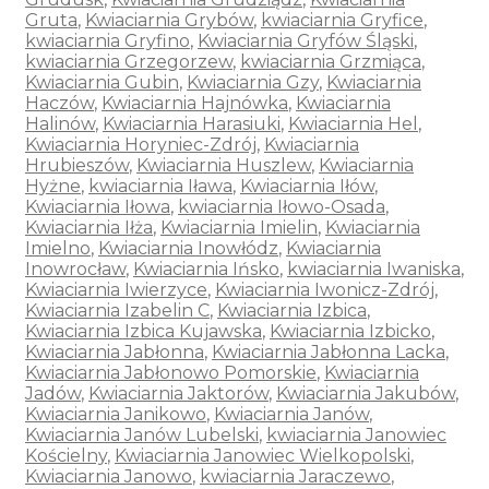
Gruta
,
Kwiaciarnia Grybów
,
kwiaciarnia Gryfice
,
kwiaciarnia Gryfino
,
Kwiaciarnia Gryfów Śląski
,
kwiaciarnia Grzegorzew
,
kwiaciarnia Grzmiąca
,
Kwiaciarnia Gubin
,
Kwiaciarnia Gzy
,
Kwiaciarnia
Haczów
,
Kwiaciarnia Hajnówka
,
Kwiaciarnia
Halinów
,
Kwiaciarnia Harasiuki
,
Kwiaciarnia Hel
,
Kwiaciarnia Horyniec-Zdrój
,
Kwiaciarnia
Hrubieszów
,
Kwiaciarnia Huszlew
,
Kwiaciarnia
Hyżne
,
kwiaciarnia Iława
,
Kwiaciarnia Iłów
,
Kwiaciarnia Iłowa
,
kwiaciarnia Iłowo-Osada
,
Kwiaciarnia Iłża
,
Kwiaciarnia Imielin
,
Kwiaciarnia
Imielno
,
Kwiaciarnia Inowłódz
,
Kwiaciarnia
Inowrocław
,
Kwiaciarnia Ińsko
,
kwiaciarnia Iwaniska
,
Kwiaciarnia Iwierzyce
,
Kwiaciarnia Iwonicz-Zdrój
,
Kwiaciarnia Izabelin C
,
Kwiaciarnia Izbica
,
Kwiaciarnia Izbica Kujawska
,
Kwiaciarnia Izbicko
,
Kwiaciarnia Jabłonna
,
Kwiaciarnia Jabłonna Lacka
,
Kwiaciarnia Jabłonowo Pomorskie
,
Kwiaciarnia
Jadów
,
Kwiaciarnia Jaktorów
,
Kwiaciarnia Jakubów
,
Kwiaciarnia Janikowo
,
Kwiaciarnia Janów
,
Kwiaciarnia Janów Lubelski
,
kwiaciarnia Janowiec
Kościelny
,
Kwiaciarnia Janowiec Wielkopolski
,
Kwiaciarnia Janowo
,
kwiaciarnia Jaraczewo
,