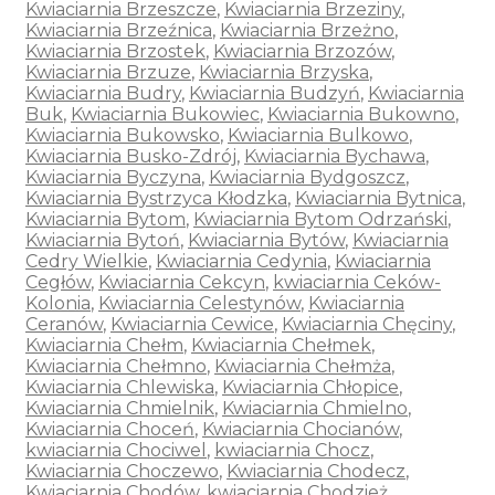
Kwiaciarnia Brzeszcze
,
Kwiaciarnia Brzeziny
,
Kwiaciarnia Brzeźnica
,
Kwiaciarnia Brzeżno
,
Kwiaciarnia Brzostek
,
Kwiaciarnia Brzozów
,
Kwiaciarnia Brzuze
,
Kwiaciarnia Brzyska
,
Kwiaciarnia Budry
,
Kwiaciarnia Budzyń
,
Kwiaciarnia
Buk
,
Kwiaciarnia Bukowiec
,
Kwiaciarnia Bukowno
,
Kwiaciarnia Bukowsko
,
Kwiaciarnia Bulkowo
,
Kwiaciarnia Busko-Zdrój
,
Kwiaciarnia Bychawa
,
Kwiaciarnia Byczyna
,
Kwiaciarnia Bydgoszcz
,
Kwiaciarnia Bystrzyca Kłodzka
,
Kwiaciarnia Bytnica
,
Kwiaciarnia Bytom
,
Kwiaciarnia Bytom Odrzański
,
Kwiaciarnia Bytoń
,
Kwiaciarnia Bytów
,
Kwiaciarnia
Cedry Wielkie
,
Kwiaciarnia Cedynia
,
Kwiaciarnia
Cegłów
,
Kwiaciarnia Cekcyn
,
kwiaciarnia Ceków-
Kolonia
,
Kwiaciarnia Celestynów
,
Kwiaciarnia
Ceranów
,
Kwiaciarnia Cewice
,
Kwiaciarnia Chęciny
,
Kwiaciarnia Chełm
,
Kwiaciarnia Chełmek
,
Kwiaciarnia Chełmno
,
Kwiaciarnia Chełmża
,
Kwiaciarnia Chlewiska
,
Kwiaciarnia Chłopice
,
Kwiaciarnia Chmielnik
,
Kwiaciarnia Chmielno
,
Kwiaciarnia Choceń
,
Kwiaciarnia Chocianów
,
kwiaciarnia Chociwel
,
kwiaciarnia Chocz
,
Kwiaciarnia Choczewo
,
Kwiaciarnia Chodecz
,
Kwiaciarnia Chodów
,
kwiaciarnia Chodzież
,