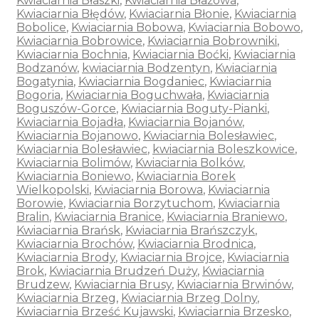
Kwiaciarnia Błaszki
,
Kwiaciarnia Błażowa
,
Kwiaciarnia Błędów
,
Kwiaciarnia Błonie
,
Kwiaciarnia
Bobolice
,
Kwiaciarnia Bobowa
,
Kwiaciarnia Bobowo
,
Kwiaciarnia Bobrowice
,
Kwiaciarnia Bobrowniki
,
Kwiaciarnia Bochnia
,
Kwiaciarnia Boćki
,
Kwiaciarnia
Bodzanów
,
kwiaciarnia Bodzentyn
,
Kwiaciarnia
Bogatynia
,
Kwiaciarnia Bogdaniec
,
Kwiaciarnia
Bogoria
,
Kwiaciarnia Boguchwała
,
Kwiaciarnia
Boguszów-Gorce
,
Kwiaciarnia Boguty-Pianki
,
Kwiaciarnia Bojadła
,
Kwiaciarnia Bojanów
,
Kwiaciarnia Bojanowo
,
Kwiaciarnia Bolesławiec
,
Kwiaciarnia Bolesławiec
,
kwiaciarnia Boleszkowice
,
Kwiaciarnia Bolimów
,
Kwiaciarnia Bolków
,
Kwiaciarnia Boniewo
,
Kwiaciarnia Borek
Wielkopolski
,
Kwiaciarnia Borowa
,
Kwiaciarnia
Borowie
,
Kwiaciarnia Borzytuchom
,
Kwiaciarnia
Bralin
,
Kwiaciarnia Branice
,
Kwiaciarnia Braniewo
,
Kwiaciarnia Brańsk
,
Kwiaciarnia Brańszczyk
,
Kwiaciarnia Brochów
,
Kwiaciarnia Brodnica
,
Kwiaciarnia Brody
,
Kwiaciarnia Brojce
,
Kwiaciarnia
Brok
,
Kwiaciarnia Brudzeń Duży
,
Kwiaciarnia
Brudzew
,
Kwiaciarnia Brusy
,
Kwiaciarnia Brwinów
,
Kwiaciarnia Brzeg
,
Kwiaciarnia Brzeg Dolny
,
Kwiaciarnia Brześć Kujawski
,
Kwiaciarnia Brzesko
,