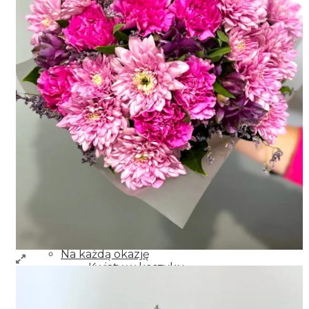
Imieniny
Rocznica
Niespodzianka
Miłość
Kondelencje
Narodziny
Podziękowania
Przeprosiny
Życzenia powrotu do zdrowia
Wianki dekoracyjne
Dodatki do kwiatów
Kwiaty
Dla bliskich
Dla mamy
Dla babci
Dla dziadka
Dla dziewczyny
Dla żony
Dla mężczyzny
Na każdą okazję
Kwiaty w koszyku
Bukiety mieszane
Wianki na drzwi
Wieńce i wiąznki pogrzebowe