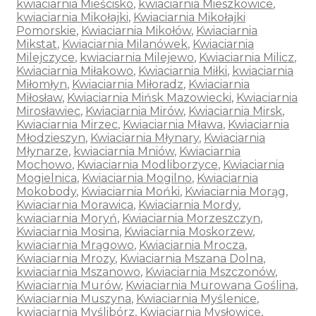
kwiaciarnia Mieścisko
,
kwiaciarnia Mieszkowice
,
kwiaciarnia Mikołajki
,
Kwiaciarnia Mikołajki
Pomorskie
,
Kwiaciarnia Mikołów
,
Kwiaciarnia
Mikstat
,
Kwiaciarnia Milanówek
,
Kwiaciarnia
Milejczyce
,
kwiaciarnia Milejewo
,
Kwiaciarnia Milicz
,
Kwiaciarnia Miłakowo
,
Kwiaciarnia Miłki
,
kwiaciarnia
Miłomłyn
,
Kwiaciarnia Miłoradz
,
Kwiaciarnia
Miłosław
,
Kwiaciarnia Mińsk Mazowiecki
,
Kwiaciarnia
Mirosławiec
,
Kwiaciarnia Mirów
,
Kwiaciarnia Mirsk
,
Kwiaciarnia Mirzec
,
Kwiaciarnia Mława
,
Kwiaciarnia
Młodzieszyn
,
Kwiaciarnia Młynary
,
Kwiaciarnia
Młynarze
,
kwiaciarnia Mniów
,
Kwiaciarnia
Mochowo
,
Kwiaciarnia Modliborzyce
,
Kwiaciarnia
Mogielnica
,
Kwiaciarnia Mogilno
,
Kwiaciarnia
Mokobody
,
Kwiaciarnia Mońki
,
Kwiaciarnia Morąg
,
Kwiaciarnia Morawica
,
Kwiaciarnia Mordy
,
kwiaciarnia Moryń
,
Kwiaciarnia Morzeszczyn
,
Kwiaciarnia Mosina
,
Kwiaciarnia Moskorzew
,
kwiaciarnia Mrągowo
,
Kwiaciarnia Mrocza
,
Kwiaciarnia Mrozy
,
Kwiaciarnia Mszana Dolna
,
kwiaciarnia Mszanowo
,
Kwiaciarnia Mszczonów
,
Kwiaciarnia Murów
,
Kwiaciarnia Murowana Goślina
,
Kwiaciarnia Muszyna
,
Kwiaciarnia Myślenice
,
kwiaciarnia Myślibórz
,
Kwiaciarnia Mysłowice
,