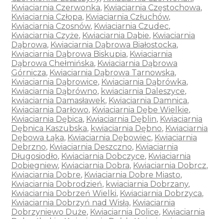
Kwiaciarnia Czerwonka
,
Kwiaciarnia Częstochowa
,
Kwiaciarnia Człopa
,
Kwiaciarnia Człuchów
,
Kwiaciarnia Czosnów
,
Kwiaciarnia Czudec
,
Kwiaciarnia Czyże
,
Kwiaciarnia Dąbie
,
Kwiaciarnia
Dąbrowa
,
Kwiaciarnia Dąbrowa Białostocka
,
Kwiaciarnia Dąbrowa Biskupia
,
Kwiaciarnia
Dąbrowa Chełmińska
,
Kwiaciarnia Dąbrowa
Górnicza
,
Kwiaciarnia Dąbrowa Tarnowska
,
Kwiaciarnia Dąbrowice
,
Kwiaciarnia Dąbrówka
,
Kwiaciarnia Dąbrówno
,
kwiaciarnia Daleszyce
,
kwiaciarnia Damasławek
,
Kwiaciarnia Damnica
,
Kwiaciarnia Darłowo
,
Kwiaciarnia Dębe Wielkie
,
Kwiaciarnia Dębica
,
Kwiaciarnia Dęblin
,
Kwiaciarnia
Dębnica Kaszubska
,
kwiaciarnia Dębno
,
Kwiaciarnia
Dębowa Łąka
,
Kwiaciarnia Dębowiec
,
Kwiaciarnia
Debrzno
,
Kwiaciarnia Deszczno
,
Kwiaciarnia
Długosiodło
,
Kwiaciarnia Dobczyce
,
Kwiaciarnia
Dobiegniew
,
Kwiaciarnia Dobra
,
Kwiaciarnia Dobrcz
,
Kwiaciarnia Dobre
,
Kwiaciarnia Dobre Miasto
,
Kwiaciarnia Dobrodzień
,
kwiaciarnia Dobrzany
,
Kwiaciarnia Dobrzeń Wielki
,
Kwiaciarnia Dobrzyca
,
Kwiaciarnia Dobrzyń nad Wisłą
,
Kwiaciarnia
Dobrzyniewo Duże
,
Kwiaciarnia Dolice
,
Kwiaciarnia