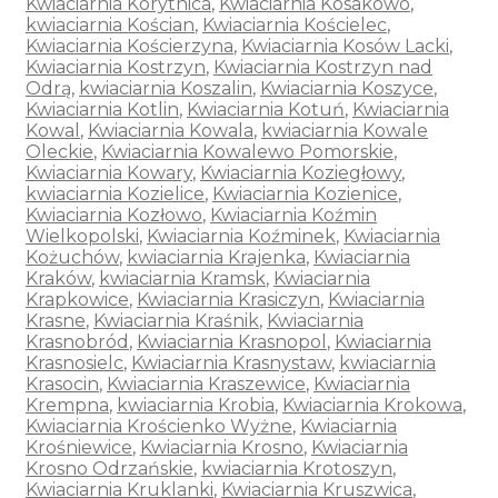
Kwiaciarnia Korytnica
,
Kwiaciarnia Kosakowo
,
kwiaciarnia Kościan
,
Kwiaciarnia Kościelec
,
Kwiaciarnia Kościerzyna
,
Kwiaciarnia Kosów Lacki
,
Kwiaciarnia Kostrzyn
,
Kwiaciarnia Kostrzyn nad
Odrą
,
kwiaciarnia Koszalin
,
Kwiaciarnia Koszyce
,
Kwiaciarnia Kotlin
,
Kwiaciarnia Kotuń
,
Kwiaciarnia
Kowal
,
Kwiaciarnia Kowala
,
kwiaciarnia Kowale
Oleckie
,
Kwiaciarnia Kowalewo Pomorskie
,
Kwiaciarnia Kowary
,
Kwiaciarnia Koziegłowy
,
kwiaciarnia Kozielice
,
Kwiaciarnia Kozienice
,
Kwiaciarnia Kozłowo
,
Kwiaciarnia Koźmin
Wielkopolski
,
Kwiaciarnia Koźminek
,
Kwiaciarnia
Kożuchów
,
kwiaciarnia Krajenka
,
Kwiaciarnia
Kraków
,
kwiaciarnia Kramsk
,
Kwiaciarnia
Krapkowice
,
Kwiaciarnia Krasiczyn
,
Kwiaciarnia
Krasne
,
Kwiaciarnia Kraśnik
,
Kwiaciarnia
Krasnobród
,
Kwiaciarnia Krasnopol
,
Kwiaciarnia
Krasnosielc
,
Kwiaciarnia Krasnystaw
,
kwiaciarnia
Krasocin
,
Kwiaciarnia Kraszewice
,
Kwiaciarnia
Krempna
,
kwiaciarnia Krobia
,
Kwiaciarnia Krokowa
,
Kwiaciarnia Krościenko Wyżne
,
Kwiaciarnia
Krośniewice
,
Kwiaciarnia Krosno
,
Kwiaciarnia
Krosno Odrzańskie
,
kwiaciarnia Krotoszyn
,
Kwiaciarnia Kruklanki
,
Kwiaciarnia Kruszwica
,