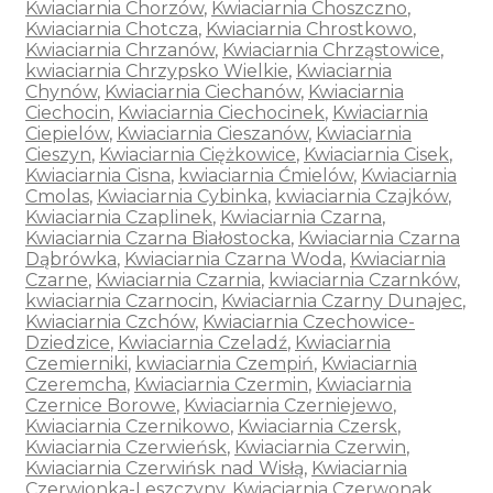
Kwiaciarnia Chorzów
,
Kwiaciarnia Choszczno
,
Kwiaciarnia Chotcza
,
Kwiaciarnia Chrostkowo
,
Kwiaciarnia Chrzanów
,
Kwiaciarnia Chrząstowice
,
kwiaciarnia Chrzypsko Wielkie
,
Kwiaciarnia
Chynów
,
Kwiaciarnia Ciechanów
,
Kwiaciarnia
Ciechocin
,
Kwiaciarnia Ciechocinek
,
Kwiaciarnia
Ciepielów
,
Kwiaciarnia Cieszanów
,
Kwiaciarnia
Cieszyn
,
Kwiaciarnia Ciężkowice
,
Kwiaciarnia Cisek
,
Kwiaciarnia Cisna
,
kwiaciarnia Ćmielów
,
Kwiaciarnia
Cmolas
,
Kwiaciarnia Cybinka
,
kwiaciarnia Czajków
,
Kwiaciarnia Czaplinek
,
Kwiaciarnia Czarna
,
Kwiaciarnia Czarna Białostocka
,
Kwiaciarnia Czarna
Dąbrówka
,
Kwiaciarnia Czarna Woda
,
Kwiaciarnia
Czarne
,
Kwiaciarnia Czarnia
,
kwiaciarnia Czarnków
,
kwiaciarnia Czarnocin
,
Kwiaciarnia Czarny Dunajec
,
Kwiaciarnia Czchów
,
Kwiaciarnia Czechowice-
Dziedzice
,
Kwiaciarnia Czeladź
,
Kwiaciarnia
Czemierniki
,
kwiaciarnia Czempiń
,
Kwiaciarnia
Czeremcha
,
Kwiaciarnia Czermin
,
Kwiaciarnia
Czernice Borowe
,
Kwiaciarnia Czerniejewo
,
Kwiaciarnia Czernikowo
,
Kwiaciarnia Czersk
,
Kwiaciarnia Czerwieńsk
,
Kwiaciarnia Czerwin
,
Kwiaciarnia Czerwińsk nad Wisłą
,
Kwiaciarnia
Czerwionka-Leszczyny
,
Kwiaciarnia Czerwonak
,