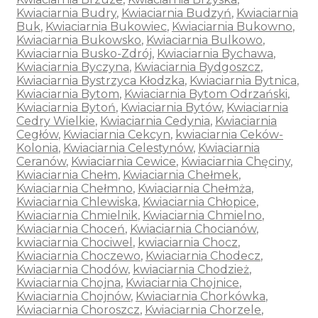
Kwiaciarnia Budry
,
Kwiaciarnia Budzyń
,
Kwiaciarnia
Buk
,
Kwiaciarnia Bukowiec
,
Kwiaciarnia Bukowno
,
Kwiaciarnia Bukowsko
,
Kwiaciarnia Bulkowo
,
Kwiaciarnia Busko-Zdrój
,
Kwiaciarnia Bychawa
,
Kwiaciarnia Byczyna
,
Kwiaciarnia Bydgoszcz
,
Kwiaciarnia Bystrzyca Kłodzka
,
Kwiaciarnia Bytnica
,
Kwiaciarnia Bytom
,
Kwiaciarnia Bytom Odrzański
,
Kwiaciarnia Bytoń
,
Kwiaciarnia Bytów
,
Kwiaciarnia
Cedry Wielkie
,
Kwiaciarnia Cedynia
,
Kwiaciarnia
Cegłów
,
Kwiaciarnia Cekcyn
,
kwiaciarnia Ceków-
Kolonia
,
Kwiaciarnia Celestynów
,
Kwiaciarnia
Ceranów
,
Kwiaciarnia Cewice
,
Kwiaciarnia Chęciny
,
Kwiaciarnia Chełm
,
Kwiaciarnia Chełmek
,
Kwiaciarnia Chełmno
,
Kwiaciarnia Chełmża
,
Kwiaciarnia Chlewiska
,
Kwiaciarnia Chłopice
,
Kwiaciarnia Chmielnik
,
Kwiaciarnia Chmielno
,
Kwiaciarnia Choceń
,
Kwiaciarnia Chocianów
,
kwiaciarnia Chociwel
,
kwiaciarnia Chocz
,
Kwiaciarnia Choczewo
,
Kwiaciarnia Chodecz
,
Kwiaciarnia Chodów
,
kwiaciarnia Chodzież
,
Kwiaciarnia Chojna
,
Kwiaciarnia Chojnice
,
Kwiaciarnia Chojnów
,
Kwiaciarnia Chorkówka
,
Kwiaciarnia Choroszcz
,
Kwiaciarnia Chorzele
,