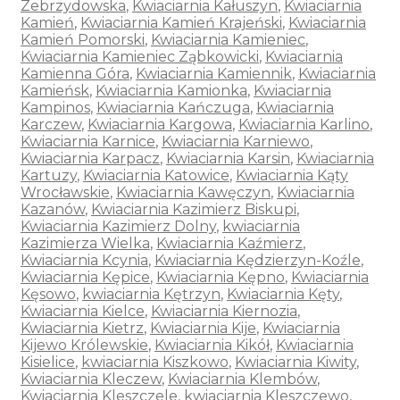
Zebrzydowska
,
Kwiaciarnia Kałuszyn
,
Kwiaciarnia
Kamień
,
Kwiaciarnia Kamień Krajeński
,
Kwiaciarnia
Kamień Pomorski
,
Kwiaciarnia Kamieniec
,
Kwiaciarnia Kamieniec Ząbkowicki
,
Kwiaciarnia
Kamienna Góra
,
Kwiaciarnia Kamiennik
,
Kwiaciarnia
Kamieńsk
,
Kwiaciarnia Kamionka
,
Kwiaciarnia
Kampinos
,
Kwiaciarnia Kańczuga
,
Kwiaciarnia
Karczew
,
Kwiaciarnia Kargowa
,
Kwiaciarnia Karlino
,
Kwiaciarnia Karnice
,
Kwiaciarnia Karniewo
,
Kwiaciarnia Karpacz
,
Kwiaciarnia Karsin
,
Kwiaciarnia
Kartuzy
,
Kwiaciarnia Katowice
,
Kwiaciarnia Kąty
Wrocławskie
,
Kwiaciarnia Kawęczyn
,
Kwiaciarnia
Kazanów
,
Kwiaciarnia Kazimierz Biskupi
,
Kwiaciarnia Kazimierz Dolny
,
kwiaciarnia
Kazimierza Wielka
,
Kwiaciarnia Kaźmierz
,
Kwiaciarnia Kcynia
,
Kwiaciarnia Kędzierzyn-Koźle
,
Kwiaciarnia Kępice
,
Kwiaciarnia Kępno
,
Kwiaciarnia
Kęsowo
,
kwiaciarnia Kętrzyn
,
Kwiaciarnia Kęty
,
Kwiaciarnia Kielce
,
Kwiaciarnia Kiernozia
,
Kwiaciarnia Kietrz
,
Kwiaciarnia Kije
,
Kwiaciarnia
Kijewo Królewskie
,
Kwiaciarnia Kikół
,
Kwiaciarnia
Kisielice
,
kwiaciarnia Kiszkowo
,
Kwiaciarnia Kiwity
,
Kwiaciarnia Kleczew
,
Kwiaciarnia Klembów
,
Kwiaciarnia Kleszczele
,
kwiaciarnia Kleszczewo
,