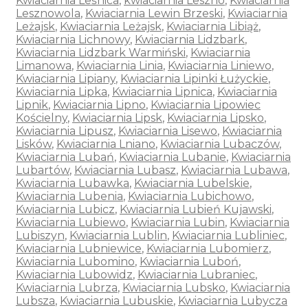
Kwiaciarnia Leśnica
,
kwiaciarnia Leszno
,
Kwiaciarnia
Lesznowola
,
Kwiaciarnia Lewin Brzeski
,
Kwiaciarnia
Leżajsk
,
Kwiaciarnia Leżajsk
,
Kwiaciarnia Libiąż
,
Kwiaciarnia Lichnowy
,
Kwiaciarnia Lidzbark
,
Kwiaciarnia Lidzbark Warmiński
,
Kwiaciarnia
Limanowa
,
Kwiaciarnia Linia
,
Kwiaciarnia Liniewo
,
Kwiaciarnia Lipiany
,
Kwiaciarnia Lipinki Łużyckie
,
Kwiaciarnia Lipka
,
Kwiaciarnia Lipnica
,
Kwiaciarnia
Lipnik
,
Kwiaciarnia Lipno
,
Kwiaciarnia Lipowiec
Kościelny
,
Kwiaciarnia Lipsk
,
Kwiaciarnia Lipsko
,
Kwiaciarnia Lipusz
,
Kwiaciarnia Lisewo
,
Kwiaciarnia
Lisków
,
Kwiaciarnia Lniano
,
Kwiaciarnia Lubaczów
,
Kwiaciarnia Lubań
,
Kwiaciarnia Lubanie
,
Kwiaciarnia
Lubartów
,
Kwiaciarnia Lubasz
,
Kwiaciarnia Lubawa
,
Kwiaciarnia Lubawka
,
Kwiaciarnia Lubelskie
,
Kwiaciarnia Lubenia
,
Kwiaciarnia Lubichowo
,
Kwiaciarnia Lubicz
,
Kwiaciarnia Lubień Kujawski
,
Kwiaciarnia Lubiewo
,
Kwiaciarnia Lubin
,
Kwiaciarnia
Lubiszyn
,
Kwiaciarnia Lublin
,
Kwiaciarnia Lubliniec
,
Kwiaciarnia Lubniewice
,
Kwiaciarnia Lubomierz
,
Kwiaciarnia Lubomino
,
Kwiaciarnia Luboń
,
Kwiaciarnia Lubowidz
,
Kwiaciarnia Lubraniec
,
Kwiaciarnia Lubrza
,
Kwiaciarnia Lubsko
,
Kwiaciarnia
Lubsza
,
Kwiaciarnia Lubuskie
,
Kwiaciarnia Lubycza