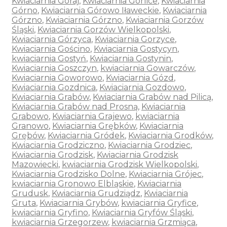
Kwiaciarnia Goraj
,
Kwiaciarnia Gorlice
,
Kwiaciarnia
Górno
,
Kwiaciarnia Górowo Iławeckie
,
Kwiaciarnia
Górzno
,
Kwiaciarnia Górzno
,
Kwiaciarnia Gorzów
Śląski
,
Kwiaciarnia Gorzów Wielkopolski
,
Kwiaciarnia Górzyca
,
Kwiaciarnia Gorzyce
,
Kwiaciarnia Gościno
,
Kwiaciarnia Gostycyn
,
kwiaciarnia Gostyń
,
Kwiaciarnia Gostynin
,
Kwiaciarnia Goszczyn
,
kwiaciarnia Gowarczów
,
Kwiaciarnia Goworowo
,
Kwiaciarnia Gózd
,
Kwiaciarnia Gozdnica
,
Kwiaciarnia Gozdowo
,
Kwiaciarnia Grabów
,
Kwiaciarnia Grabów nad Pilicą
,
Kwiaciarnia Grabów nad Prosną
,
Kwiaciarnia
Grabowo
,
Kwiaciarnia Grajewo
,
kwiaciarnia
Granowo
,
Kwiaciarnia Grębków
,
Kwiaciarnia
Grębów
,
Kwiaciarnia Gródek
,
Kwiaciarnia Grodków
,
Kwiaciarnia Grodziczno
,
Kwiaciarnia Grodziec
,
Kwiaciarnia Grodzisk
,
Kwiaciarnia Grodzisk
Mazowiecki
,
kwiaciarnia Grodzisk Wielkopolski
,
Kwiaciarnia Grodzisko Dolne
,
Kwiaciarnia Grójec
,
kwiaciarnia Gronowo Elbląskie
,
Kwiaciarnia
Grudusk
,
Kwiaciarnia Grudziądz
,
Kwiaciarnia
Gruta
,
Kwiaciarnia Grybów
,
kwiaciarnia Gryfice
,
kwiaciarnia Gryfino
,
Kwiaciarnia Gryfów Śląski
,
kwiaciarnia Grzegorzew
,
kwiaciarnia Grzmiąca
,