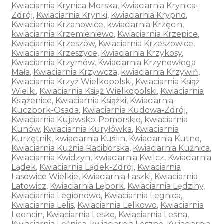
Kwiaciarnia Krynica Morska
,
Kwiaciarnia Krynica-
Zdrój
,
Kwiaciarnia Krynki
,
Kwiaciarnia Krypno
,
Kwiaciarnia Krzanowice
,
kwiaciarnia Krzęcin
,
kwiaciarnia Krzemieniewo
,
Kwiaciarnia Krzepice
,
Kwiaciarnia Krzeszów
,
Kwiaciarnia Krzeszowice
,
Kwiaciarnia Krzeszyce
,
Kwiaciarnia Krzykosy
,
Kwiaciarnia Krzymów
,
Kwiaciarnia Krzynowłoga
Mała
,
Kwiaciarnia Krzywcza
,
kwiaciarnia Krzywiń
,
Kwiaciarnia Krzyż Wielkopolski
,
Kwiaciarnia Książ
Wielki
,
Kwiaciarnia Książ Wielkopolski
,
Kwiaciarnia
Książenice
,
Kwiaciarnia Książki
,
Kwiaciarnia
Kuczbork-Osada
,
Kwiaciarnia Kudowa-Zdrój
,
Kwiaciarnia Kujawsko-Pomorskie
,
kwiaciarnia
Kunów
,
Kwiaciarnia Kuryłówka
,
Kwiaciarnia
Kurzętnik
,
kwiaciarnia Kuślin
,
Kwiaciarnia Kutno
,
Kwiaciarnia Kuźnia Raciborska
,
Kwiaciarnia Kuźnica
,
Kwiaciarnia Kwidzyn
,
kwiaciarnia Kwilcz
,
Kwiaciarnia
Lądek
,
Kwiaciarnia Lądek-Zdrój
,
Kwiaciarnia
Lasowice Wielkie
,
Kwiaciarnia Laszki
,
Kwiaciarnia
Latowicz
,
Kwiaciarnia Lębork
,
Kwiaciarnia Lędziny
,
Kwiaciarnia Legionowo
,
Kwiaciarnia Legnica
,
Kwiaciarnia Lelis
,
Kwiaciarnia Lelkowo
,
Kwiaciarnia
Leoncin
,
Kwiaciarnia Lesko
,
Kwiaciarnia Leśna
,