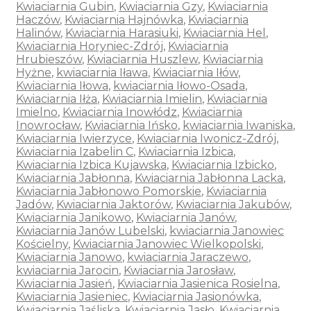
Kwiaciarnia Gubin
,
Kwiaciarnia Gzy
,
Kwiaciarnia
Haczów
,
Kwiaciarnia Hajnówka
,
Kwiaciarnia
Halinów
,
Kwiaciarnia Harasiuki
,
Kwiaciarnia Hel
,
Kwiaciarnia Horyniec-Zdrój
,
Kwiaciarnia
Hrubieszów
,
Kwiaciarnia Huszlew
,
Kwiaciarnia
Hyżne
,
kwiaciarnia Iława
,
Kwiaciarnia Iłów
,
Kwiaciarnia Iłowa
,
kwiaciarnia Iłowo-Osada
,
Kwiaciarnia Iłża
,
Kwiaciarnia Imielin
,
Kwiaciarnia
Imielno
,
Kwiaciarnia Inowłódz
,
Kwiaciarnia
Inowrocław
,
Kwiaciarnia Ińsko
,
kwiaciarnia Iwaniska
,
Kwiaciarnia Iwierzyce
,
Kwiaciarnia Iwonicz-Zdrój
,
Kwiaciarnia Izabelin C
,
Kwiaciarnia Izbica
,
Kwiaciarnia Izbica Kujawska
,
Kwiaciarnia Izbicko
,
Kwiaciarnia Jabłonna
,
Kwiaciarnia Jabłonna Lacka
,
Kwiaciarnia Jabłonowo Pomorskie
,
Kwiaciarnia
Jadów
,
Kwiaciarnia Jaktorów
,
Kwiaciarnia Jakubów
,
Kwiaciarnia Janikowo
,
Kwiaciarnia Janów
,
Kwiaciarnia Janów Lubelski
,
kwiaciarnia Janowiec
Kościelny
,
Kwiaciarnia Janowiec Wielkopolski
,
Kwiaciarnia Janowo
,
kwiaciarnia Jaraczewo
,
kwiaciarnia Jarocin
,
Kwiaciarnia Jarosław
,
Kwiaciarnia Jasień
,
Kwiaciarnia Jasienica Rosielna
,
Kwiaciarnia Jasieniec
,
Kwiaciarnia Jasionówka
,
Kwiaciarnia Jaśliska
,
Kwiaciarnia Jasło
,
Kwiaciarnia