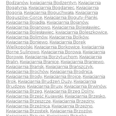
Bodzanów
,
kwiaciarnia Bodzentyn
,
Kwiaciarnia
Bogatynia
,
Kwiaciarnia Bogdaniec
,
Kwiaciarnia
Bogoria
,
Kwiaciarnia Boguchwała
,
Kwiaciarnia
Boguszów-Gorce
,
Kwiaciarnia Boguty-Pianki
,
Kwiaciarnia Bojadła
,
Kwiaciarnia Bojanów
,
Kwiaciarnia Bojanowo
,
Kwiaciarnia Bolesławiec
,
Kwiaciarnia Bolesławiec
,
kwiaciarnia Boleszkowice
,
Kwiaciarnia Bolimów
,
Kwiaciarnia Bolków
,
Kwiaciarnia Boniewo
,
Kwiaciarnia Borek
Wielkopolski
,
Kwiaciarnia Borkowice
,
kwiaciarnia
Borne Sulinowo
,
Kwiaciarnia Borowa
,
Kwiaciarnia
Borowie
,
Kwiaciarnia Borzytuchom
,
Kwiaciarnia
Bralin
,
Kwiaciarnia Branice
,
Kwiaciarnia Braniewo
,
Kwiaciarnia Brańsk
,
Kwiaciarnia Brańszczyk
,
Kwiaciarnia Brochów
,
Kwiaciarnia Brodnica
,
Kwiaciarnia Brody
,
Kwiaciarnia Brojce
,
Kwiaciarnia
Brok
,
Kwiaciarnia Brudzeń Duży
,
Kwiaciarnia
Brudzew
,
Kwiaciarnia Brusy
,
Kwiaciarnia Brwinów
,
Kwiaciarnia Brzeg
,
Kwiaciarnia Brzeg Dolny
,
Kwiaciarnia Brześć Kujawski
,
Kwiaciarnia Brzesko
,
Kwiaciarnia Brzeszcze
,
Kwiaciarnia Brzeziny
,
Kwiaciarnia Brzeźnica
,
Kwiaciarnia Brzeżno
,
Kwiaciarnia Brzostek
,
Kwiaciarnia Brzozów
,
Kwiaciarnia Brzuze
,
Kwiaciarnia Brzyska
,