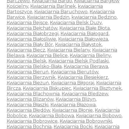
Barczewo
,
Kwiaciarnia Bardo
,
Kwiaciarnia Bargłów
Kościelny
,
Kwiaciarnia Barlinek
,
kwiaciarnia
Bartoszyce
,
Kwiaciarnia Baruchowo
,
Kwiaciarnia
Barwice
,
Kwiaciarnia Będzin
,
kwiaciarnia Będzino
,
Kwiaciarnia Bejsce
,
Kwiaciarnia Belsk Duży
,
Kwiaciarnia Bełchatów
,
Kwiaciarnia Białe Błota
,
Kwiaciarnia Białobrzegi
,
Kwiaciarnia Białogard
,
Kwiaciarnia Białośliwie
,
Kwiaciarnia Białowieża
,
Kwiaciarnia Biały Bór
,
Kwiaciarnia Białystok
,
Kwiaciarnia Biecz
,
Kwiaciarnia Bielany
,
Kwiaciarnia
Bielawa
,
Kwiaciarnia Bielice
,
Kwiaciarnia Bieliny
,
Kwiaciarnia Bielsk
,
Kwiaciarnia Bielsk Podlaski
,
Kwiaciarnia Bielsko-Biała
,
Kwiaciarnia Bierawa
,
Kwiaciarnia Bieruń
,
Kwiaciarnia Bierutów
,
Kwiaciarnia Bierzwnik
,
Kwiaciarnia Biesiekierz
,
Kwiaciarnia Bieżuń
,
Kwiaciarnia Biłgoraj
,
Kwiaciarnia
Bircza
,
Kwiaciarnia Biskupiec
,
Kwiaciarnia Bisztynek
,
Kwiaciarnia Blachownia
,
Kwiaciarnia Bledzew
,
kwiaciarnia Blizanów
,
Kwiaciarnia Bliżyn
,
Kwiaciarnia Błaszki
,
Kwiaciarnia Błażowa
,
Kwiaciarnia Błędów
,
Kwiaciarnia Błonie
,
Kwiaciarnia
Bobolice
,
Kwiaciarnia Bobowa
,
Kwiaciarnia Bobowo
,
Kwiaciarnia Bobrowice
,
Kwiaciarnia Bobrowniki
,
Kwiaciarnia Bochnia
,
Kwiaciarnia Boćki
,
Kwiaciarnia