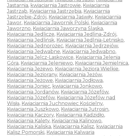
Jastarnia
,
kwiaciarnia Jastrowie
,
Kwiaciarnia
Jastrząb
,
Kwiaciarnia Jastrzębia
,
Kwiaciarnia
Jastrzębie-Zdrój
,
Kwiaciarnia Jaświły
,
Kwiaciarnia
Jawor
,
Kwiaciarnia Jawornik Polski
,
Kwiaciarnia
Jaworzno
,
Kwiaciarnia Jaworzyna Śląska
,
Kwiaciarnia Jedlicze
,
Kwiaciarnia Jedlina-Zdrój
,
Kwiaciarnia Jedlińsk
,
Kwiaciarnia Jedlnia-Letnisko
,
Kwiaciarnia Jednorożec
,
Kwiaciarnia Jędrzejów
,
Kwiaciarnia Jedwabne
,
Kwiaciarnia Jedwabno
,
Kwiaciarnia Jelcz-Laskowice
,
Kwiaciarnia Jelenia
Góra
,
Kwiaciarnia Jeleniewo
,
Kwiaciarnia Jemielnica
,
Kwiaciarnia Jeżewo
,
Kwiaciarnia Jeziora Wielkie
,
Kwiaciarnia Jeziorany
,
Kwiaciarnia Jeżów
,
Kwiaciarnia Jeżowe
,
Kwiaciarnia Jodłowa
,
Kwiaciarnia Joniec
,
kwiaciarnia Jonkowo
,
Kwiaciarnia Jordanów
,
Kwiaciarnia Józefów
,
Kwiaciarnia Józefów
,
Kwiaciarnia Józefów nad
Wisłą
,
Kwiaciarnia Juchnowiec Kościelny
,
Kwiaciarnia Juszkowo
,
Kwiaciarnia Jutrosin
,
kwiaciarnia Kaczory
,
Kwiaciarnia Kadzidło
,
Kwiaciarnia Kalety
,
Kwiaciarnia Kalinowo
,
Kwiaciarnia Kaliska
,
Kwiaciarnia Kalisz
,
kwiaciarnia
Kalisz Pomorski
,
Kwiaciarnia Kalwaria