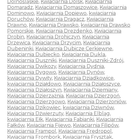
Dolnośląskie
,
Kwiaciarnia Dolsk
,
Kwiaciarnia
Domaradz
,
Kwiaciarnia Domaszowice
,
Kwiaciarnia
Dominowo
,
Kwiaciarnia Dopiewo
,
kwiaciarnia
Doruchów
,
Kwiaciarnia Dragacz
,
Kwiaciarnia
Drawno
,
Kwiaciarnia Drawsko
,
kwiaciarnia Drawsko
Pomorskie
,
Kwiaciarnia Drezdenko
,
Kwiaciarnia
Drobin
,
Kwiaciarnia Drohiczyn
,
Kwiaciarnia
Drzewica
,
Kwiaciarnia Drzycim
,
Kwiaciarnia
Dubeninki
,
Kwiaciarnia Dubicze Cerkiewne
,
Kwiaciarnia Dubiecko
,
Kwiaciarnia Dukla
,
Kwiaciarnia Duszniki
,
Kwiaciarnia Duszniki-Zdrój
,
Kwiaciarnia Dwikozy
,
Kwiaciarnia Dydnia
,
Kwiaciarnia Dygowo
,
Kwiaciarnia Dynów
,
kwiaciarnia Dywity
,
Kwiaciarnia Dziadkowice
,
kwiaciarnia Działdowo
,
Kwiaciarnia Działoszyce
,
Kwiaciarnia Działoszyn
,
Kwiaciarnia Dziemiany
,
Kwiaciarnia Dzierzążnia
,
Kwiaciarnia Dzierzgoń
,
Kwiaciarnia Dzierzgowo
,
Kwiaciarnia Dzierżoniów
,
Kwiaciarnia Dzikowiec
,
kwiaciarnia Dziwnów
,
Kwiaciarnia Dźwierzuty
,
Kwiaciarnia Elbląg
,
kwiaciarnia Ełk
,
Kwiaciarnia Fabianki
,
Kwiaciarnia
Fałków
,
Kwiaciarnia Fijewo
,
Kwiaciarnia Filipów
,
Kwiaciarnia Frampol
,
Kwiaciarnia Fredropol
,
Kwiaciarnia Frombork
,
Kwiaciarnia Frysztak
,