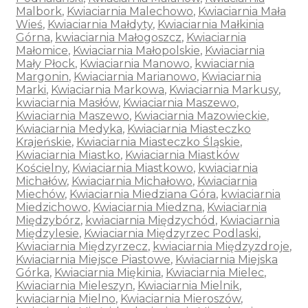
Malbork
,
Kwiaciarnia Malechowo
,
Kwiaciarnia Mała
Wieś
,
Kwiaciarnia Małdyty
,
Kwiaciarnia Małkinia
Górna
,
kwiaciarnia Małogoszcz
,
Kwiaciarnia
Małomice
,
Kwiaciarnia Małopolskie
,
Kwiaciarnia
Mały Płock
,
Kwiaciarnia Manowo
,
kwiaciarnia
Margonin
,
Kwiaciarnia Marianowo
,
Kwiaciarnia
Marki
,
Kwiaciarnia Markowa
,
Kwiaciarnia Markusy
,
kwiaciarnia Masłów
,
Kwiaciarnia Maszewo
,
Kwiaciarnia Maszewo
,
Kwiaciarnia Mazowieckie
,
Kwiaciarnia Medyka
,
Kwiaciarnia Miasteczko
Krajeńskie
,
Kwiaciarnia Miasteczko Śląskie
,
Kwiaciarnia Miastko
,
Kwiaciarnia Miastków
Kościelny
,
Kwiaciarnia Miastkowo
,
kwiaciarnia
Michałów
,
Kwiaciarnia Michałowo
,
Kwiaciarnia
Miechów
,
Kwiaciarnia Miedziana Góra
,
kwiaciarnia
Miedzichowo
,
Kwiaciarnia Miedzna
,
Kwiaciarnia
Międzybórz
,
kwiaciarnia Międzychód
,
Kwiaciarnia
Międzylesie
,
Kwiaciarnia Międzyrzec Podlaski
,
Kwiaciarnia Międzyrzecz
,
kwiaciarnia Międzyzdroje
,
Kwiaciarnia Miejsce Piastowe
,
Kwiaciarnia Miejska
Górka
,
Kwiaciarnia Miękinia
,
Kwiaciarnia Mielec
,
Kwiaciarnia Mieleszyn
,
Kwiaciarnia Mielnik
,
kwiaciarnia Mielno
,
Kwiaciarnia Mieroszów
,