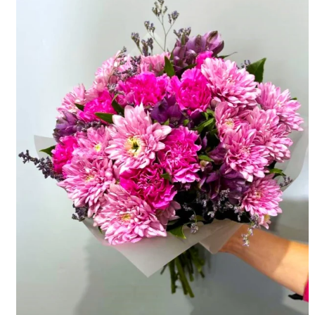
Kwiaty doniczkowe
Rodzaje kwiatów
Peonii
Eustoma
Róże
Hortensja
Kolorowa gipsówka
Frezja
Storczyki cięte
Lilii
Alstromeria
Goździki
Gerbery
Tulipany
Kolorowa gipsówka
Wiązanki pogrzebowe