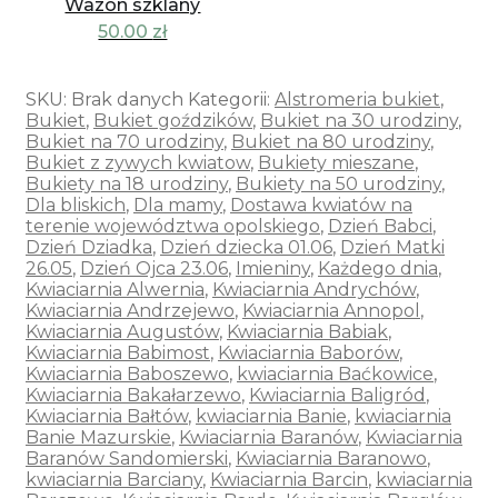
Wazon szklany
50.00
zł
SKU:
Brak danych
Kategorii:
Alstromeria bukiet
,
Bukiet
,
Bukiet goździków
,
Bukiet na 30 urodziny
,
Bukiet na 70 urodziny
,
Bukiet na 80 urodziny
,
Bukiet z zywych kwiatow
,
Bukiety mieszane
,
Bukiety na 18 urodziny
,
Bukiety na 50 urodziny
,
Dla bliskich
,
Dla mamy
,
Dostawa kwiatów na
terenie województwa opolskiego
,
Dzień Babci
,
Dzień Dziadka
,
Dzień dziecka 01.06
,
Dzień Matki
26.05
,
Dzień Ojca 23.06
,
Imieniny
,
Każdego dnia
,
Kwiaciarnia Alwernia
,
Kwiaciarnia Andrychów
,
Kwiaciarnia Andrzejewo
,
Kwiaciarnia Annopol
,
Kwiaciarnia Augustów
,
Kwiaciarnia Babiak
,
Kwiaciarnia Babimost
,
Kwiaciarnia Baborów
,
Kwiaciarnia Baboszewo
,
kwiaciarnia Baćkowice
,
Kwiaciarnia Bakałarzewo
,
Kwiaciarnia Baligród
,
Kwiaciarnia Bałtów
,
kwiaciarnia Banie
,
kwiaciarnia
Banie Mazurskie
,
Kwiaciarnia Baranów
,
Kwiaciarnia
Baranów Sandomierski
,
Kwiaciarnia Baranowo
,
kwiaciarnia Barciany
,
Kwiaciarnia Barcin
,
kwiaciarnia