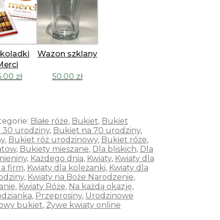
koladki
Wazon szklany
Merci
5.00
zł
50.00
zł
tegorie:
Białe róże
,
Bukiet
,
Bukiet
 30 urodziny
,
Bukiet na 70 urodziny
,
ny
,
Bukiet róż urodzinowy
,
Bukiet róże
,
atow
,
Bukiety mieszane
,
Dla bliskich
,
Dla
mieniny
,
Każdego dnia
,
Kwiaty
,
Kwiaty dla
la firm
,
Kwiaty dla koleżanki
,
Kwiaty dla
odziny
,
Kwiaty na Boże Narodzenie
,
anie
,
Kwiaty Róże
,
Na każdą okazję
,
odzianka
,
Przeprosiny
,
Urodzinowe
owy bukiet
,
Żywe kwiaty online