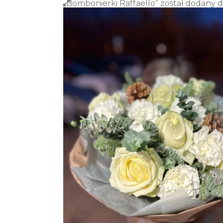
„Bombonierki Raffaello” został dodany 