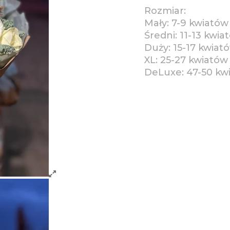
Rozmiar:
Mały: 7-9 kwiatów
Średni: 11-13 kwia
Duży: 15-17 kwiat
XL: 25-27 kwiatów
DeLuxe: 47-50 kw