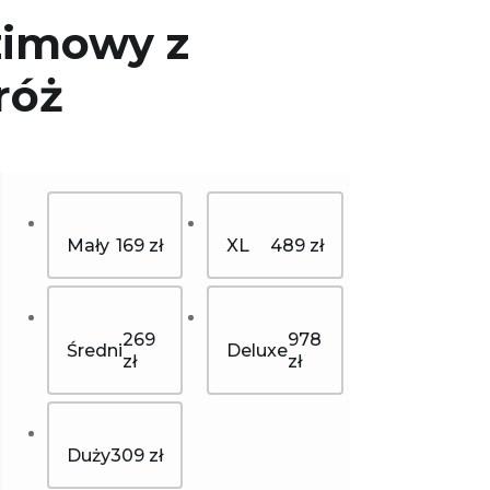
zimowy z
róż
Mały
169 zł
XL
489 zł
269
978
Średni
Deluxe
zł
zł
Duży
309 zł