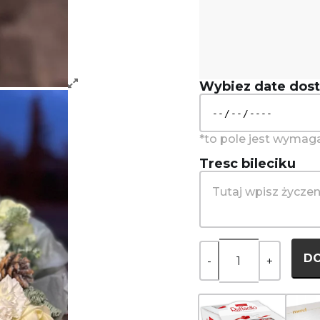
Wybiez date dos
Tresc bileciku
D