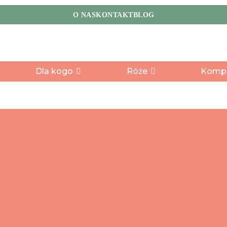
O NAS
KONTAKT
BLOG
04:47:12
Dostawa kwiatów jeszcze dziś?
Zamów w ciągu:
Dla kogo
Róże
Kompo