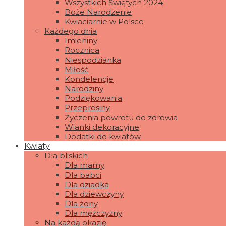
Wszystkich Świętych 2024
Boże Narodzenie
Kwiaciarnie w Polsce
Każdego dnia
Imieniny
Rocznica
Niespodzianka
Miłość
Kondelencje
Narodziny
Podziękowania
Przeprosiny
Życzenia powrotu do zdrowia
Wianki dekoracyjne
Dodatki do kwiatów
Kwiaty
Dla bliskich
Dla mamy
Dla babci
Dla dziadka
Dla dziewczyny
Dla żony
Dla mężczyzny
Na każdą okazję