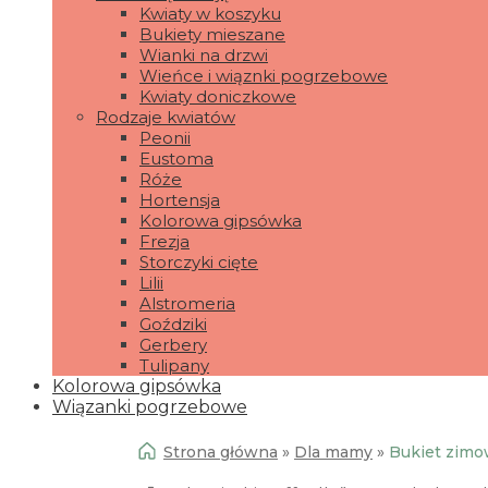
Kwiaty w koszyku
Bukiety mieszane
Wianki na drzwi
Wieńce i wiąznki pogrzebowe
Kwiaty doniczkowe
Rodzaje kwiatów
Peonii
Eustoma
Róże
Hortensja
Kolorowa gipsówka
Frezja
Storczyki cięte
Lilii
Alstromeria
Goździki
Gerbery
Tulipany
Kolorowa gipsówka
Wiązanki pogrzebowe
Strona główna
»
Dla mamy
»
Bukiet zimow