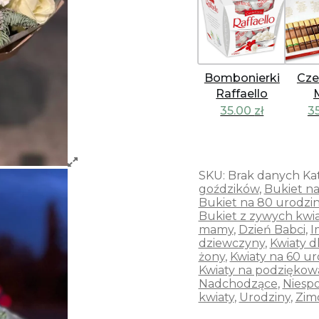
Bombonierki
Cze
Raffaello
35.00
zł
3
SKU:
Brak danych
Ka
goździków
,
Bukiet na
Bukiet na 80 urodzi
Bukiet z zywych kwi
mamy
,
Dzień Babci
,
I
dziewczyny
,
Kwiaty d
żony
,
Kwiaty na 60 ur
Kwiaty na podziękow
Nadchodzące
,
Niesp
kwiaty
,
Urodziny
,
Zim