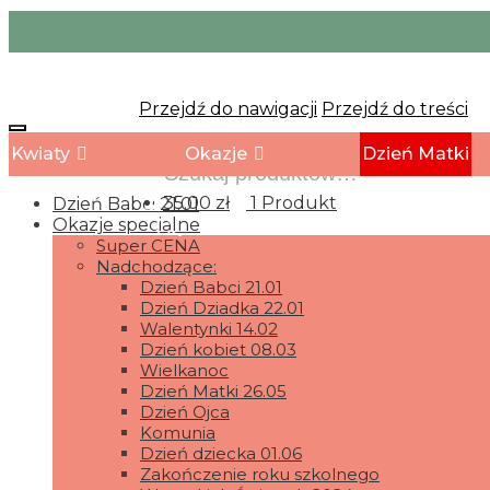
Przejdź do nawigacji
Przejdź do treści
Kwiaty
Okazje
Dzień Matki
35.00
zł
1 Produkt
Dzień Babci 21.01
Okazje specialne
Super CENA
Nadchodzące:
Dzień Babci 21.01
Dzień Dziadka 22.01
Walentynki 14.02
Dzień kobiet 08.03
Wielkanoc
Dzień Matki 26.05
Dzień Ojca
Komunia
Dzień dziecka 01.06
Zakończenie roku szkolnego