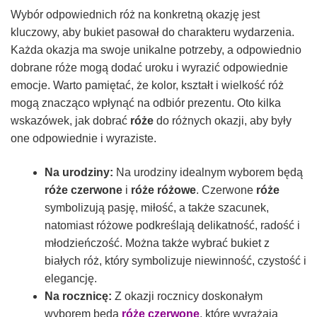
Wybór odpowiednich róż na konkretną okazję jest
kluczowy, aby bukiet pasował do charakteru wydarzenia.
Każda okazja ma swoje unikalne potrzeby, a odpowiednio
dobrane róże mogą dodać uroku i wyrazić odpowiednie
emocje. Warto pamiętać, że kolor, kształt i wielkość róż
mogą znacząco wpłynąć na odbiór prezentu. Oto kilka
wskazówek, jak dobrać
róże
do różnych okazji, aby były
one odpowiednie i wyraziste.
Na urodziny:
Na urodziny idealnym wyborem będą
róże czerwone
i
róże różowe
. Czerwone
róże
symbolizują pasję, miłość, a także szacunek,
natomiast różowe podkreślają delikatność, radość i
młodzieńczość. Można także wybrać bukiet z
białych róż, który symbolizuje niewinność, czystość i
elegancję.
Na rocznicę:
Z okazji rocznicy doskonałym
wyborem będą
róże czerwone
, które wyrażają