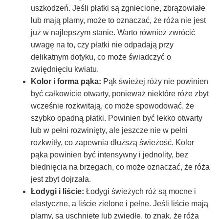
uszkodzeń. Jeśli płatki są zgniecione, zbrązowiałe
lub mają plamy, może to oznaczać, że róża nie jest
już w najlepszym stanie. Warto również zwrócić
uwagę na to, czy płatki nie odpadają przy
delikatnym dotyku, co może świadczyć o
zwiędnięciu kwiatu.
Kolor i forma pąka:
Pąk świeżej róży nie powinien
być całkowicie otwarty, ponieważ niektóre róże zbyt
wcześnie rozkwitają, co może spowodować, że
szybko opadną płatki. Powinien być lekko otwarty
lub w pełni rozwinięty, ale jeszcze nie w pełni
rozkwitły, co zapewnia dłuższą świeżość. Kolor
pąka powinien być intensywny i jednolity, bez
blednięcia na brzegach, co może oznaczać, że róża
jest zbyt dojrzała.
Łodygi i liście:
Łodygi świeżych róż są mocne i
elastyczne, a liście zielone i pełne. Jeśli liście mają
plamy, są uschnięte lub zwiędłe, to znak, że róża