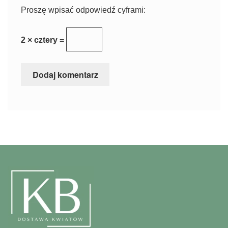
Proszę wpisać odpowiedź cyframi:
2 × cztery =