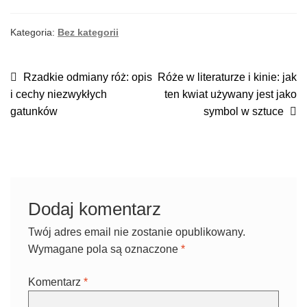
Kategoria:
Bez kategorii
NAWIGACJA
Poprzedni
Następny
Rzadkie odmiany róż: opis
Róże w literaturze i kinie: jak
wpis:
wpis:
i cechy niezwykłych
ten kwiat używany jest jako
WPISU
gatunków
symbol w sztuce
Dodaj komentarz
Twój adres email nie zostanie opublikowany.
Wymagane pola są oznaczone
*
Komentarz
*