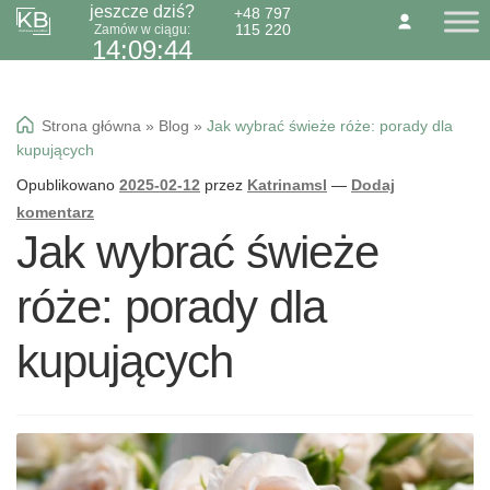
jeszcze dziś?
+48 797
115 220
Zamów w ciągu:
Przejdź
Przejdź
O NAS
KONTAKT
BLOG
14:09:43
do
do
Dzień Babci 21.01
nawigacji
treści
Okazje specialne
Strona główna
»
Blog
»
Jak wybrać świeże róże: porady dla
Kwiaty
kupujących
Kolorowa gipsówka
Opublikowano
2025-02-12
przez
Katrinamsl
—
Dodaj
Wiązanki pogrzebowe
komentarz
Jak wybrać świeże
róże: porady dla
kupujących