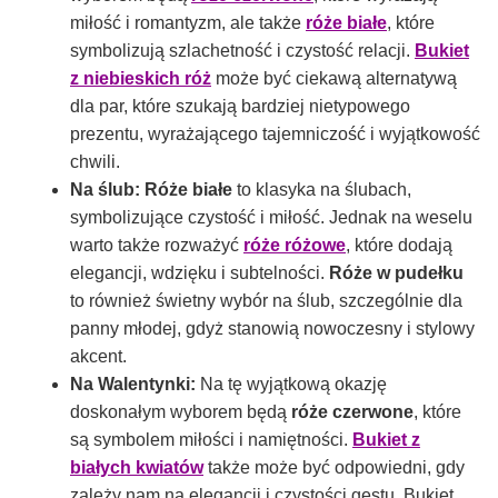
miłość i romantyzm, ale także
róże białe
, które
symbolizują szlachetność i czystość relacji.
Bukiet
z niebieskich róż
może być ciekawą alternatywą
dla par, które szukają bardziej nietypowego
prezentu, wyrażającego tajemniczość i wyjątkowość
chwili.
Na ślub:
Róże białe
to klasyka na ślubach,
symbolizujące czystość i miłość. Jednak na weselu
warto także rozważyć
róże różowe
, które dodają
elegancji, wdzięku i subtelności.
Róże w pudełku
to również świetny wybór na ślub, szczególnie dla
panny młodej, gdyż stanowią nowoczesny i stylowy
akcent.
Na Walentynki:
Na tę wyjątkową okazję
doskonałym wyborem będą
róże czerwone
, które
są symbolem miłości i namiętności.
Bukiet z
białych kwiatów
także może być odpowiedni, gdy
zależy nam na elegancji i czystości gestu. Bukiet