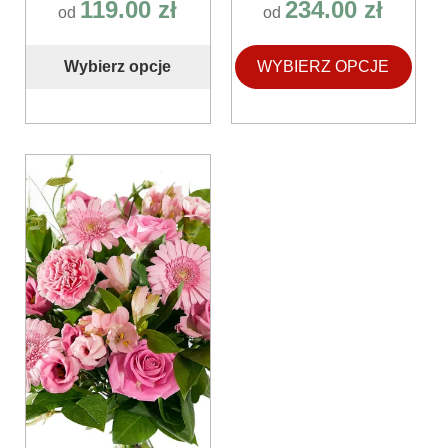
119.00
zł
234.00
zł
od
od
Wybierz opcje
WYBIERZ OPCJE
Ten
produkt
ma
wiele
wariantów.
Opcje
można
wybrać
na
stronie
produktu