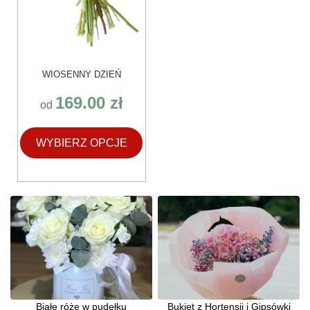
WIOSENNY DZIEŃ
169.00
zł
od
WYBIERZ OPCJE
Białe róże w pudełku
Bukiet z Hortensji i Gipsówki