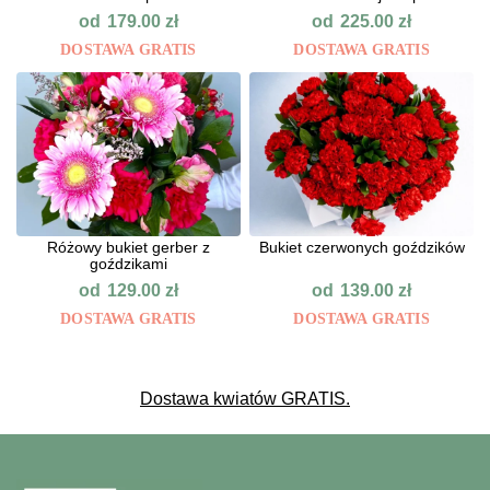
od
od
179.00
zł
225.00
zł
DOSTAWA GRATIS
DOSTAWA GRATIS
Różowy bukiet gerber z
Bukiet czerwonych goździków
goździkami
od
od
129.00
zł
139.00
zł
DOSTAWA GRATIS
DOSTAWA GRATIS
Dostawa kwiatów GRATIS.