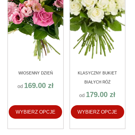
można
można
wybrać
wybrać
na
na
stronie
stronie
produktu
produktu
WIOSENNY DZIEŃ
KLASYCZNY BUKIET
BIAŁYCH RÓŻ
169.00
zł
od
179.00
zł
od
WYBIERZ OPCJE
WYBIERZ OPCJE