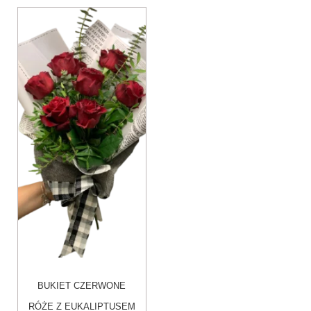
Ten
produkt
ma
wiele
wariantów.
Opcje
można
wybrać
na
stronie
produktu
BUKIET CZERWONE
RÓŻE Z EUKALIPTUSEM