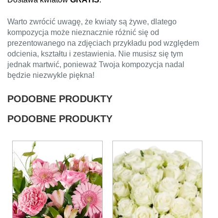
Warto zwrócić uwagę, że kwiaty są żywe, dlatego
kompozycja może nieznacznie różnić się od
prezentowanego na zdjęciach przykładu pod względem
odcienia, kształtu i zestawienia. Nie musisz się tym
jednak martwić, ponieważ Twoja kompozycja nadal
będzie niezwykle piękna!
PODOBNE PRODUKTY
PODOBNE PRODUKTY
Ten
Ten
produkt
produkt
ma
ma
wiele
wiele
wariantów.
wariantów.
Opcje
Opcje