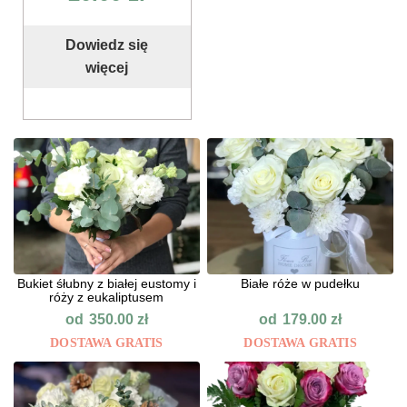
Dowiedz się
więcej
Bukiet śłubny z białej eustomy i
Białe róże w pudełku
róży z eukaliptusem
od
od
350.00
zł
179.00
zł
DOSTAWA GRATIS
DOSTAWA GRATIS