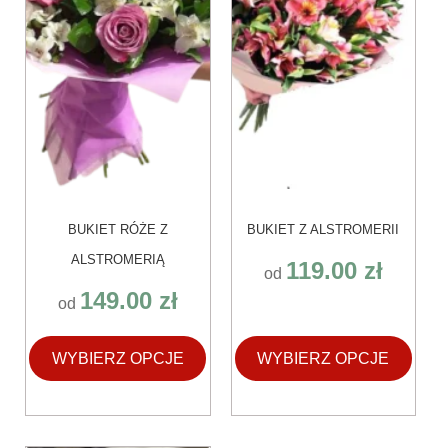
wybrać
wybrać
na
na
stronie
stronie
produktu
produktu
BUKIET RÓŻE Z
BUKIET Z ALSTROMERII
ALSTROMERIĄ
119.00
zł
od
149.00
zł
od
WYBIERZ OPCJE
WYBIERZ OPCJE