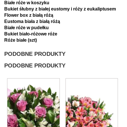
Białe róże w koszyku
Bukiet śłubny z białej eustomy i róży z eukaliptusem
Flower box z białą różą
Eustoma biała z białą różą
Białe róże w pudełku
Bukiet biało-różowe róże
Róże białe (szt)
PODOBNE PRODUKTY
PODOBNE PRODUKTY
Ten
Ten
produkt
produkt
ma
ma
wiele
wiele
wariantów.
wariantów.
Opcje
Opcje
można
można