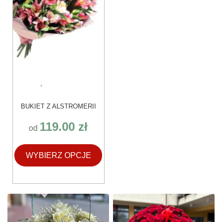
wybrać
na
stronie
produktu
BUKIET Z ALSTROMERII
119.00
zł
od
WYBIERZ OPCJE