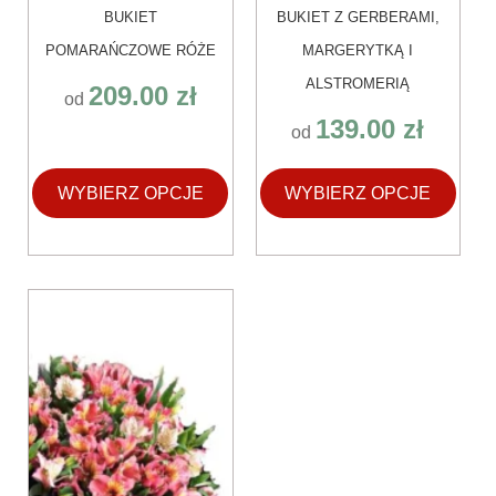
BUKIET
BUKIET Z GERBERAMI,
POMARAŃCZOWE RÓŻE
MARGERYTKĄ I
ALSTROMERIĄ
209.00
zł
od
139.00
zł
od
WYBIERZ OPCJE
WYBIERZ OPCJE
Ten
produkt
ma
wiele
wariantów.
Opcje
można