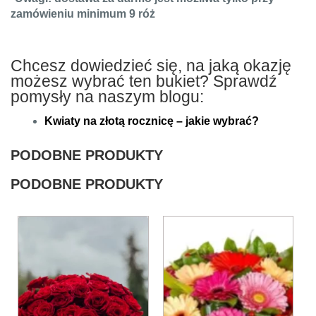
zamówieniu minimum 9 róż
Chcesz dowiedzieć się, na jaką okazję
możesz wybrać ten bukiet? Sprawdź
pomysły na naszym blogu:
Kwiaty na złotą rocznicę – jakie wybrać?
PODOBNE PRODUKTY
PODOBNE PRODUKTY
Ten
Ten
produkt
produkt
ma
ma
wiele
wiele
wariantów.
wariantów.
Opcje
Opcje