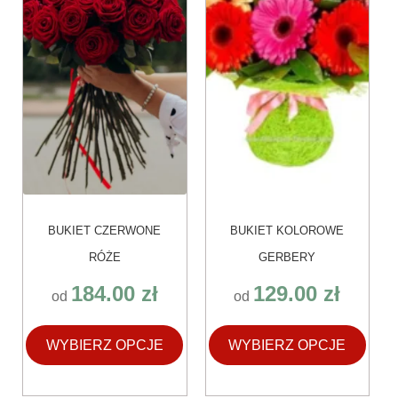
można
można
wybrać
wybrać
na
na
stronie
stronie
produktu
produktu
BUKIET CZERWONE
BUKIET KOLOROWE
RÓŻE
GERBERY
184.00
zł
129.00
zł
od
od
WYBIERZ OPCJE
WYBIERZ OPCJE