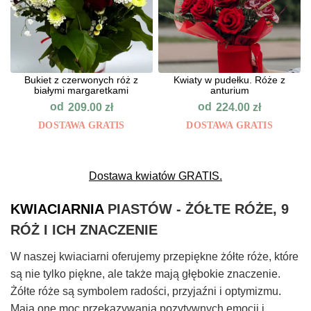
Bukiet z czerwonych róż z
Kwiaty w pudełku. Róże z
białymi margaretkami
anturium
od
od
209.00
zł
224.00
zł
DOSTAWA GRATIS
DOSTAWA GRATIS
Dostawa kwiatów GRATIS.
KWIACIARNIA
PIASTÓW - ŻÓŁTE RÓŻE, 9
RÓŻ I ICH ZNACZENIE
W naszej kwiaciarni oferujemy przepiękne żółte róże, które
są nie tylko piękne, ale także mają głębokie znaczenie.
Żółte róże są symbolem radości, przyjaźni i optymizmu.
Mają one moc przekazywania pozytywnych emocji i