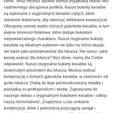
cenie. Teraz możesz sprawić komuś wyjątkową radość bez
nadmiernego obciążenia portfela. Nasze bukiety kwiatów
są wykonane z oryginalnych kwiatów ciętych, które
starannie dobieramy, aby stworzyć efektowne kompozycje.
Oferujemy szeroki wybór różnych gatunków kwiatów, w tym
piękne limonium fioletowe, które dodaje bukietom
niepowtarzalnego charakteru. Nasze oryginalne bukiety
kwiatów są idealnym wyborem nie tylko na różne okazje,
ale także jako podziękowanie dla lekarza. Nie wiesz, jakie
kwiaty wybrać dla lekarza? Bez obaw, mamy dla Ciebie
odpowiedź. Nasze oryginalne bukiety kwiatów są
doskonałym prezentem dla lekarza. Możesz wybrać
kompozycję z różnych gatunków kwiatów, w zależności od
gustu lekarza. Dodaj do tego personalizowaną notatkę i
podziękuj za profesjonalizm i troskę. Zapraszamy do
naszego sklepu z oryginalnymi bukietami kwiatów i odkryj
naszą różnorodność. Znajdziesz u nas unikalne
kompozycje, które z pewnością przyciągną uwagę i