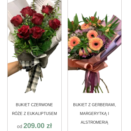
ma
ma
wiele
wiele
wariantów.
wariantów.
Opcje
Opcje
można
można
wybrać
wybrać
na
na
stronie
stronie
produktu
produktu
BUKIET CZERWONE
BUKIET Z GERBERAMI,
RÓŻE Z EUKALIPTUSEM
MARGERYTKĄ I
ALSTROMERIĄ
209.00
zł
od