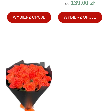
139.00
zł
od
WYBIERZ OPCJE
WYBIERZ OPCJE
Ten
produkt
ma
wiele
wariantów.
Opcje
można
wybrać
na
stronie
produktu