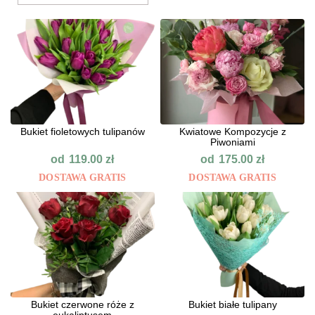
Bukiet fioletowych tulipanów
Kwiatowe Kompozycje z
Piwoniami
od
od
119.00
zł
175.00
zł
DOSTAWA GRATIS
DOSTAWA GRATIS
Bukiet czerwone róże z
Bukiet białe tulipany