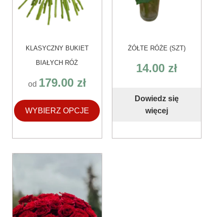
KLASYCZNY BUKIET
ŻÓŁTE RÓŻE (SZT)
BIAŁYCH RÓŻ
14.00
zł
179.00
zł
od
Dowiedz się
WYBIERZ OPCJE
więcej
Ten
produkt
ma
wiele
wariantów.