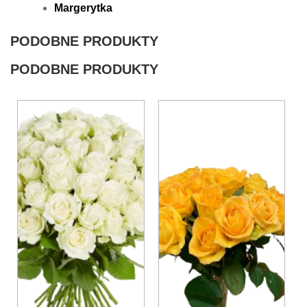
Margerytka
PODOBNE PRODUKTY
PODOBNE PRODUKTY
Ten
produkt
ma
wiele
wariantów.
Opcje
można
wybrać
na
stronie
produktu