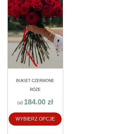
Opcje
można
wybrać
na
stronie
produktu
BUKIET CZERWONE
RÓŻE
184.00
zł
od
WYBIERZ OPCJE