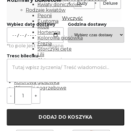
Rozmiary bukietów
Duży
Deluxe
Kwiaty doniczkowe
Rodzaje kwiatów
Peonii
Wyczyść
Eustoma
Wybiez date dostawy
Godzina dostawy
Róże
Hortensja
Kolorowa gipsówka
Frezja
Storczyki cięte
Lilii
Tresc bileciku
Alstromeria
Goździki
Gerbery
Tulipany
Kolorowa gipsówka
Wiązanki pogrzebowe
DODAJ DO KOSZYKA