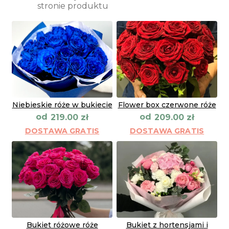
stronie produktu
Niebieskie róże w bukiecie
Flower box czerwone róże
od
od
219.00
zł
209.00
zł
DOSTAWA GRATIS
DOSTAWA GRATIS
Bukiet różowe róże
Bukiet z hortensjami i