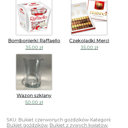
Bombonierki Raffaello
Czekoladki Merci
35.00
zł
35.00
zł
Wazon szklany
50.00
zł
SKU:
Bukiet czerwonych goździków
Kategorii:
Bukiet goździków
,
Bukiet z zywych kwiatow
,