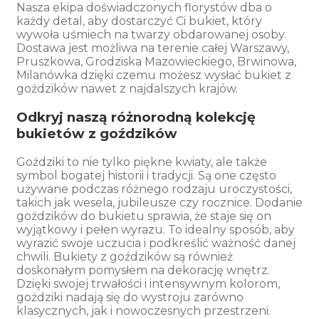
Nasza ekipa doświadczonych florystów dba o
każdy detal, aby dostarczyć Ci bukiet, który
wywoła uśmiech na twarzy obdarowanej osoby.
Dostawa jest możliwa na terenie całej Warszawy,
Pruszkowa, Grodziska Mazowieckiego, Brwinowa,
Milanówka dzięki czemu możesz wysłać bukiet z
goździków nawet z najdalszych krajów.
Odkryj naszą różnorodną kolekcję
bukietów z goździków
Goździki to nie tylko piękne kwiaty, ale także
symbol bogatej historii i tradycji. Są one często
używane podczas różnego rodzaju uroczystości,
takich jak wesela, jubileusze czy rocznice. Dodanie
goździków do bukietu sprawia, że staje się on
wyjątkowy i pełen wyrazu. To idealny sposób, aby
wyrazić swoje uczucia i podkreślić ważność danej
chwili. Bukiety z goździków są również
doskonałym pomysłem na dekorację wnętrz.
Dzięki swojej trwałości i intensywnym kolorom,
goździki nadają się do wystroju zarówno
klasycznych, jak i nowoczesnych przestrzeni.