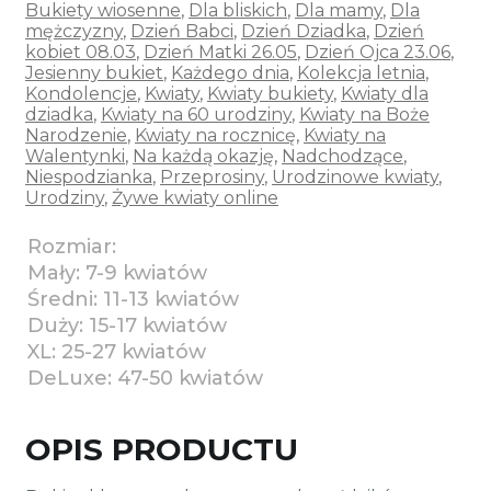
Bukiety wiosenne
,
Dla bliskich
,
Dla mamy
,
Dla
mężczyzny
,
Dzień Babci
,
Dzień Dziadka
,
Dzień
kobiet 08.03
,
Dzień Matki 26.05
,
Dzień Ojca 23.06
,
Jesienny bukiet
,
Każdego dnia
,
Kolekcja letnia
,
Kondolencje
,
Kwiaty
,
Kwiaty bukiety
,
Kwiaty dla
dziadka
,
Kwiaty na 60 urodziny
,
Kwiaty na Boże
Narodzenie
,
Kwiaty na rocznicę
,
Kwiaty na
Walentynki
,
Na każdą okazję
,
Nadchodzące
,
Niespodzianka
,
Przeprosiny
,
Urodzinowe kwiaty
,
Urodziny
,
Żywe kwiaty online
Rozmiar:
Mały: 7-9 kwiatów
Średni: 11-13 kwiatów
Duży: 15-17 kwiatów
XL: 25-27 kwiatów
DeLuxe: 47-50 kwiatów
OPIS PRODUCTU