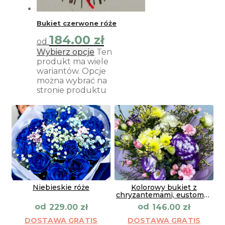
Bukiet czerwone róże
184.00
zł
od
Wybierz opcje
Ten
produkt ma wiele
wariantów. Opcje
można wybrać na
stronie produktu
Niebieskie róże
Kolorowy bukiet z
chryzantemami, eustomą i
goździkam
od
od
229.00
zł
146.00
zł
DOSTAWA GRATIS
DOSTAWA GRATIS