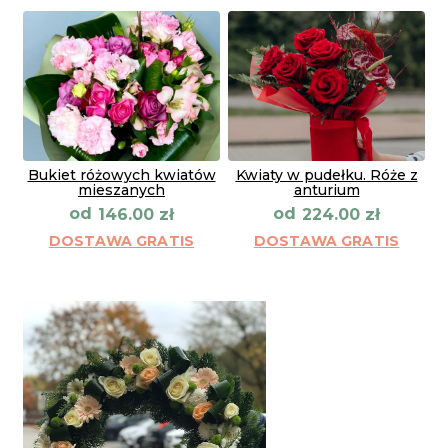
Bukiet różowych kwiatów
Kwiaty w pudełku. Róże z
mieszanych
anturium
od
od
146.00
zł
224.00
zł
DOSTAWA GRATIS
DOSTAWA GRATIS