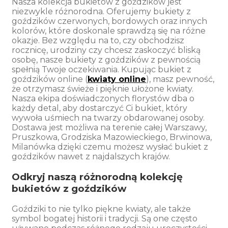
Nasza kolekcja bukietów z goździków jest
niezwykle różnorodna. Oferujemy bukiety z
goździków czerwonych, bordowych oraz innych
kolorów, które doskonale sprawdzą się na różne
okazje. Bez względu na to, czy obchodzisz
rocznicę, urodziny czy chcesz zaskoczyć bliską
osobę, nasze bukiety z goździków z pewnością
spełnią Twoje oczekiwania. Kupując bukiet z
goździków online (
kwiaty online
), masz pewność,
że otrzymasz świeże i pięknie ułożone kwiaty.
Nasza ekipa doświadczonych florystów dba o
każdy detal, aby dostarczyć Ci bukiet, który
wywoła uśmiech na twarzy obdarowanej osoby.
Dostawa jest możliwa na terenie całej Warszawy,
Pruszkowa, Grodziska Mazowieckiego, Brwinowa,
Milanówka dzięki czemu możesz wysłać bukiet z
goździków nawet z najdalszych krajów.
Odkryj naszą różnorodną kolekcję
bukietów z goździków
Goździki to nie tylko piękne kwiaty, ale także
symbol bogatej historii i tradycji. Są one często