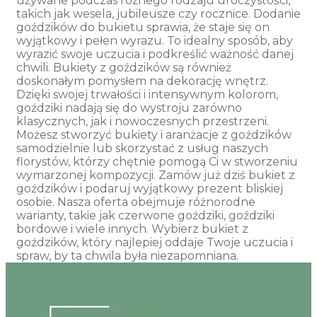
używane podczas różnego rodzaju uroczystości,
takich jak wesela, jubileusze czy rocznice. Dodanie
goździków do bukietu sprawia, że staje się on
wyjątkowy i pełen wyrazu. To idealny sposób, aby
wyrazić swoje uczucia i podkreślić ważność danej
chwili. Bukiety z goździków są również
doskonałym pomysłem na dekorację wnętrz.
Dzięki swojej trwałości i intensywnym kolorom,
goździki nadają się do wystroju zarówno
klasycznych, jak i nowoczesnych przestrzeni.
Możesz stworzyć bukiety i aranżacje z goździków
samodzielnie lub skorzystać z usług naszych
florystów, którzy chętnie pomogą Ci w stworzeniu
wymarzonej kompozycji. Zamów już dziś bukiet z
goździków i podaruj wyjątkowy prezent bliskiej
osobie. Nasza oferta obejmuje różnorodne
warianty, takie jak czerwone goździki, goździki
bordowe i wiele innych. Wybierz bukiet z
goździków, który najlepiej oddaje Twoje uczucia i
spraw, by ta chwila była niezapomniana.