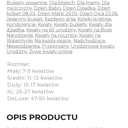
Bukiety wiosenne
,
Dla bliskich
,
Dla mamy
,
Dla
mężczyzny
,
Dzień Babci
,
Dzień Dziadka
,
Dzień
kobiet 08.03
,
Dzień Matki 26.05
,
Dzień Ojca 23.06
,
Jesienny bukiet
,
Każdego dnia
,
Kolekcja letnia
,
Kondolencje
,
Kwiaty
,
Kwiaty bukiety
,
Kwiaty dla
dziadka
,
Kwiaty na 60 urodziny
,
Kwiaty na Boże
Narodzenie
,
Kwiaty na rocznicę
,
Kwiaty na
Walentynki
,
Na każdą okazję
,
Nadchodzące
,
Niespodzianka
,
Przeprosiny
,
Urodzinowe kwiaty
,
Urodziny
,
Żywe kwiaty online
Rozmiar:
Mały: 7-9 kwiatów
Średni: 11-13 kwiatów
Duży: 15-17 kwiatów
XL: 25-27 kwiatów
DeLuxe: 47-50 kwiatów
OPIS PRODUCTU