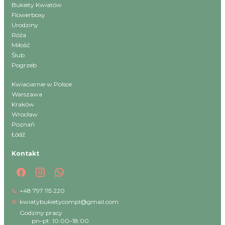
Bukiety Kwiatów
Flowerboxy
Urodziny
Róża
Miłość
Ślub
Pogrzeb
Kwiaciarnie w Polsce
Warszawa
Kraków
Wrocław
Poznań
Łódź
Kontakt
📞
+48 797 115 220
✉
kwiatybukietycompl@gmail.com
Godziny pracy
pn–pt: 10:00–18:00