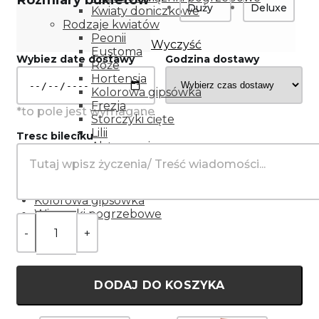
Rozmiary bukietów
Duży
Deluxe
Kwiaty doniczkowe
Rodzaje kwiatów
Peonii
Wyczyść
Eustoma
Wybiez date dostawy
Godzina dostawy
Róże
Hortensja
Kolorowa gipsówka
Frezja
Storczyki cięte
Lilii
Tresc bileciku
Alstromeria
Goździki
Gerbery
Tulipany
Kolorowa gipsówka
Wiązanki pogrzebowe
DODAJ DO KOSZYKA