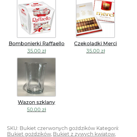
Bombonierki Raffaello
Czekoladki Merci
35.00
zł
35.00
zł
Wazon szklany
50.00
zł
SKU:
Bukiet czerwonych goździków
Kategorii:
Bukiet goździków
,
Bukiet z zywych kwiatow
,