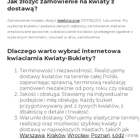
Jak złożyć zamówienie na kwiaty z
dostawą?
Zamówienie możesz złożyć
telefonicznie
(797115220) lub online. Po
wyborze bukietu i podaniu danych odbiorcy zamówienie zostanie
zrealizowane sprawnie, a dostarczanie kwiatów przebiegnie zgodnie z
wybranym terminem, również w dniu zamówienia.
Dlaczego warto wybrać internetowa
kwiaciarnia Kwiaty-Bukiety?
Terminowość i niezawodność.
Realizujemy
dostawy kwiatów na terenie całej Polski,
zapewniając sprawną, terminową realizację
zamówień niezależnie od pory roku czy okazji.
Jakość i obsługa. Stawiamy na indywidualne
podejście i miłą obsługę. Każdy bukiet
przygotowywany jest z żywych kwiatów, z
dbałością o detale i trwałość.
Warunki dostawy.
Oferujemy elastyczne termin
realizacji oraz możliwość szybkiej
kwiaty z
dostawą
w największych miastach, takich jak
Warszawa
,
Kraków
,
Wrocław
,
Poznań
,
Łódź
i inne