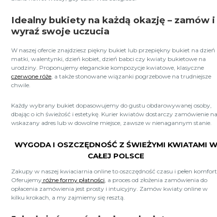
Idealny bukiety na każdą okazję – zamów i
wyraź swoje uczucia
W naszej ofercie znajdziesz piękny bukiet lub przepiękny bukiet na dzień
matki, walentynki, dzień kobiet, dzień babci czy kwiaty bukietowe na
urodziny. Proponujemy eleganckie kompozycje kwiatowe, klasyczne
czerwone róże
, a także stonowane wiązanki pogrzebowe na trudniejsze
chwile.
Każdy wybrany bukiet dopasowujemy do gustu obdarowywanej osoby,
dbając o ich świeżość i estetykę. Kurier kwiatów dostarczy zamówienie n
wskazany adres lub w dowolne miejsce, zawsze w nienagannym stanie.
WYGODA I OSZCZĘDNOŚĆ Z ŚWIEŻYMI KWIATAMI 
CAŁEJ POLSCE
Zakupy w naszej kwiaciarnia online to oszczędność czasu i pełen komfort
Oferujemy
różne formy płatności
, a proces od złożenia zamówienia do
opłacenia zamówienia jest prosty i intuicyjny. Zamów kwiaty online w
kilku krokach, a my zajmiemy się resztą.