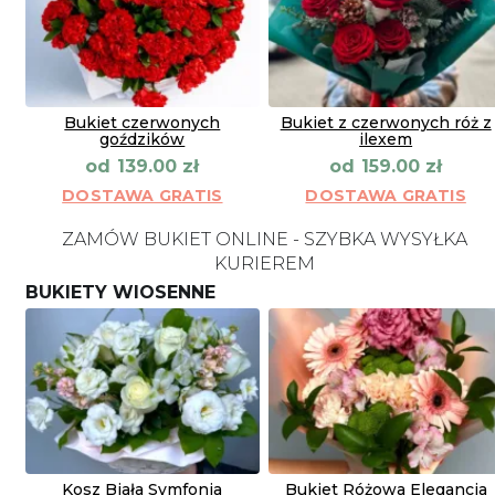
Bukiet czerwonych
Bukiet z czerwonych róż z
goździków
ilexem
od
od
139.00
zł
159.00
zł
DOSTAWA GRATIS
DOSTAWA GRATIS
ZAMÓW BUKIET ONLINE - SZYBKA WYSYŁKA
KURIEREM
BUKIETY WIOSENNE
Kosz Biała Symfonia
Bukiet Różowa Elegancja