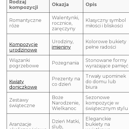
Rodzaj
Okazja
Opis
kompozycji
Walentynki,
Romantyczne
Klasyczny symbol
rocznice,
róże
miłości i bliskości
zaręczyny
Urodziny,
Kolorowe bukiety
Kompozycje
imieniny
pełne radości
urodzinowe
Wiązanki
Stonowane formy
Pożegnania
pogrzebowe
wyrażające pamięć
Trwały upominek
Prezenty na
Kwiaty
do domu lub
co dzień
doniczkowe
biura
Boże
Sezonowe
Zestawy
Narodzenie,
kompozycje w
świąteczne
Wielkanoc
świątecznym stylu
Eleganckie
Dzień Matki,
Aranżacje
bukiety na
ślub,