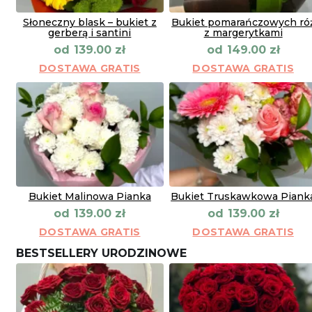
Słoneczny blask – bukiet z
Bukiet pomarańczowych ró
gerberą i santini
z margerytkami
od
od
139.00
zł
149.00
zł
DOSTAWA GRATIS
DOSTAWA GRATIS
Bukiet Malinowa Pianka
Bukiet Truskawkowa Piank
od
od
139.00
zł
139.00
zł
DOSTAWA GRATIS
DOSTAWA GRATIS
BESTSELLERY URODZINOWE