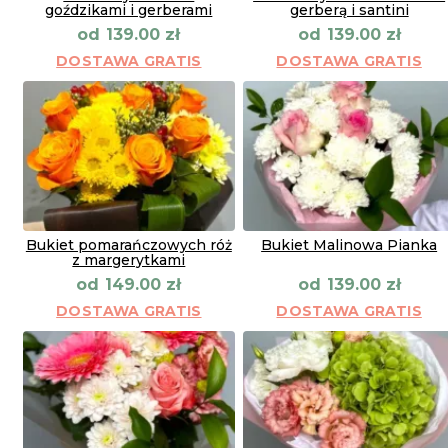
goździkami i gerberami
gerberą i santini
od
od
139.00
zł
139.00
zł
DOSTAWA GRATIS
DOSTAWA GRATIS
Bukiet pomarańczowych róż
Bukiet Malinowa Pianka
z margerytkami
od
od
149.00
zł
139.00
zł
DOSTAWA GRATIS
DOSTAWA GRATIS