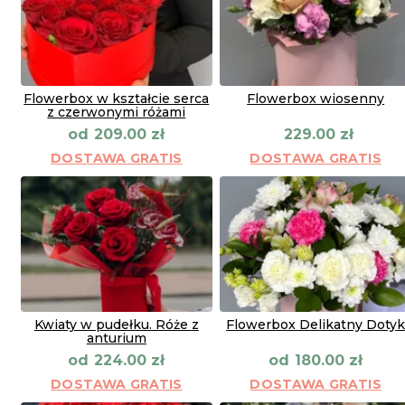
Flowerbox w kształcie serca
Flowerbox wiosenny
z czerwonymi różami
od
209.00
zł
229.00
zł
DOSTAWA GRATIS
DOSTAWA GRATIS
Kwiaty w pudełku. Róże z
Flowerbox Delikatny Doty
anturium
od
od
224.00
zł
180.00
zł
DOSTAWA GRATIS
DOSTAWA GRATIS