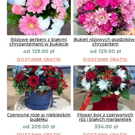
Różowe gerbery z białymi
Bukiet różowych goździków 
chryzantemami w bukiecie
chryzantem
od
od
129.00
zł
129.00
zł
DOSTAWA GRATIS
DOSTAWA GRATIS
Czerwone róże w niebieskim
Flower box z czerwonych
pudełku
róż i białych margaretek
od
209.00
zł
334.00
zł
DOSTAWA GRATIS
DOSTAWA GRATIS