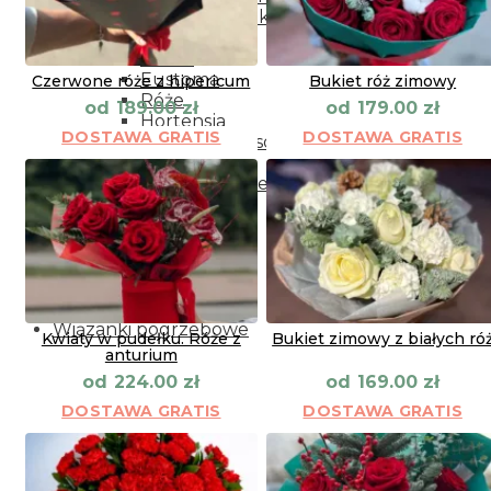
Kwiaty doniczkowe
Rodzaje kwiatów
Peonii
Eustoma
Сzerwone róże z hipericum
Bukiet róż zimowy
Róże
od
od
189.00
zł
179.00
zł
Hortensja
DOSTAWA GRATIS
DOSTAWA GRATIS
Kolorowa gipsówka
Frezja
Storczyki cięte
Lilii
Alstromeria
Goździki
Gerbery
Tulipany
Kolorowa gipsówka
Wiązanki pogrzebowe
Kwiaty w pudełku. Róże z
Bukiet zimowy z białych ró
anturium
od
od
224.00
zł
169.00
zł
DOSTAWA GRATIS
DOSTAWA GRATIS