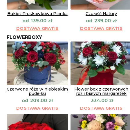
Bukiet Truskawkowa Pianka
Czułość Natury
od
od
139.00
zł
239.00
zł
DOSTAWA GRATIS
DOSTAWA GRATIS
FLOWERBOXY
Czerwone róże w niebieskim
Flower box z czerwonych
pudełku
róż i białych margaretek
od
209.00
zł
334.00
zł
DOSTAWA GRATIS
DOSTAWA GRATIS