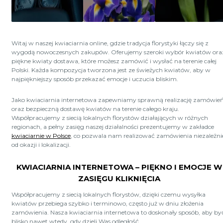
Witaj w naszej kwiaciarnia online, gdzie tradycja florystyki łączy się z
wygodą nowoczesnych zakupów. Oferujemy szeroki wybór kwiatów ora
piękne kwiaty dostawa, które możesz zamówić i wysłać na terenie całej
Polski. Każda kompozycja tworzona jest ze świeżych kwiatów, aby w
najpiękniejszy sposób przekazać emocje i uczucia bliskim.
Jako kwiaciarnia internetowa zapewniamy sprawną realizację zamówie
oraz bezpieczną dostawę kwiatów na terenie całego kraju.
Współpracujemy z siecią lokalnych florystów działających w różnych
regionach, a pełny zasięg naszej działalności prezentujemy w zakładce
kwiaciarnie w Polsce
, co pozwala nam realizować zamówienia niezależni
od okazji i lokalizacji.
KWIACIARNIA INTERNETOWA – PIĘKNO I EMOCJE W
ZASIĘGU KLIKNIĘCIA
Współpracujemy z siecią lokalnych florystów, dzięki czemu wysyłka
kwiatów przebiega szybko i terminowo, często już w dniu złożenia
zamówienia. Nasza kwiaciarnia internetowa to doskonały sposób, aby by
blisko nawet wtedy, gdy dzieli Was odległość.