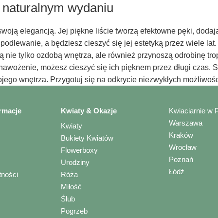
 naturalnym wydaniu
swoją elegancją. Jej piękne liście tworzą efektowne pęki, dod
podlewanie, a będziesz cieszyć się jej estetyką przez wiele la
ą nie tylko ozdobą wnętrza, ale również przynoszą odrobinę tr
awożenie, możesz cieszyć się ich pięknem przez długi czas. Sk
jego wnętrza. Przygotuj się na odkrycie niezwykłych możliwośc
rmacje
Kwiaty & Okazje
Kwiaciarnie w 
Warszawa
Kwiaty
Kraków
Bukiety Kwiatów
Wrocław
Flowerboxy
Poznań
Urodziny
Łódź
tności
Róża
Miłość
Ślub
Pogrzeb