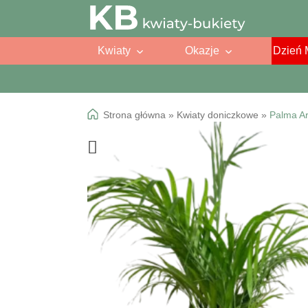
Przejdź
Przejdź
do
do
Kwiaty
Okazje
Dzień 
nawigacji
treści
Strona główna
»
Kwiaty doniczkowe
»
Palma A