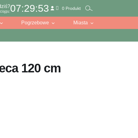
07:29:52
dziś?
0 Produkt
ciągu:
Pogrzebowe
Miasta
eca 120 cm