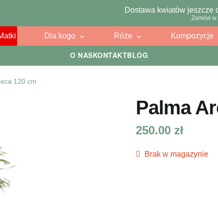
Dostawa kwiatów jeszcze 
Zamów w 
Matki
Dla kogo
Róże
Kompozycje
O NAS
KONTAKT
BLOG
reca 120 cm
Palma Ar
250.00
zł
Brak w magazynie