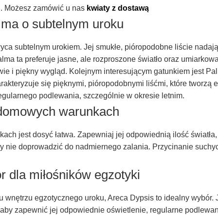
ej. Możesz zamówić u nas
kwiaty z dostawą
alma o subtelnym uroku
wyca subtelnym urokiem. Jej smukłe, pióropodobne liście nadają
alma ta preferuje jasne, ale rozproszone światło oraz umiarko
ie i piękny wygląd. Kolejnym interesującym gatunkiem jest Pa
akteryzuje się pięknymi, pióropodobnymi liśćmi, które tworzą
ularnego podlewania, szczególnie w okresie letnim.
w domowych warunkach
h jest dosyć łatwa. Zapewniaj jej odpowiednią ilość światła,
aby nie doprowadzić do nadmiernego zalania. Przycinanie suchy
r dla miłośników egzotyki
u wnętrzu egzotycznego uroku, Areca Dypsis to idealny wybór. Je
, aby zapewnić jej odpowiednie oświetlenie, regularne podlewan