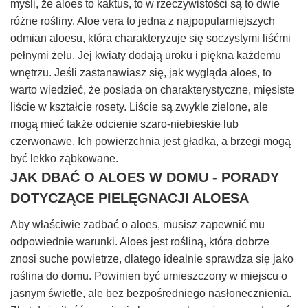
myśli, że aloes to kaktus, to w rzeczywistości są to dwie
różne rośliny. Aloe vera to jedna z najpopularniejszych
odmian aloesu, która charakteryzuje się soczystymi liśćmi
pełnymi żelu. Jej kwiaty dodają uroku i piękna każdemu
wnętrzu. Jeśli zastanawiasz się, jak wygląda aloes, to
warto wiedzieć, że posiada on charakterystyczne, mięsiste
liście w kształcie rosety. Liście są zwykle zielone, ale
mogą mieć także odcienie szaro-niebieskie lub
czerwonawe. Ich powierzchnia jest gładka, a brzegi mogą
być lekko ząbkowane.
JAK DBAĆ O ALOES W DOMU - PORADY
DOTYCZĄCE PIELĘGNACJI ALOESA
Aby właściwie zadbać o aloes, musisz zapewnić mu
odpowiednie warunki. Aloes jest rośliną, która dobrze
znosi suche powietrze, dlatego idealnie sprawdza się jako
roślina do domu. Powinien być umieszczony w miejscu o
jasnym świetle, ale bez bezpośredniego nasłonecznienia.