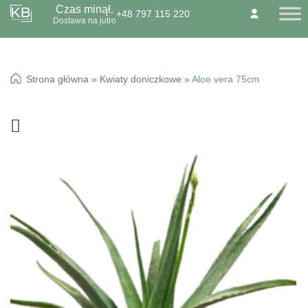
Czas minął.
+48 797 115 220
Przejdź
Przejdź
Dostawa na jutro
O NAS
KONTAKT
BLOG
do
do
Dzień Babci 21.01
nawigacji
treści
Okazje specialne
Strona główna
»
Kwiaty doniczkowe
»
Aloe vera 75cm
Kwiaty
Kolorowa gipsówka
Wiązanki pogrzebowe