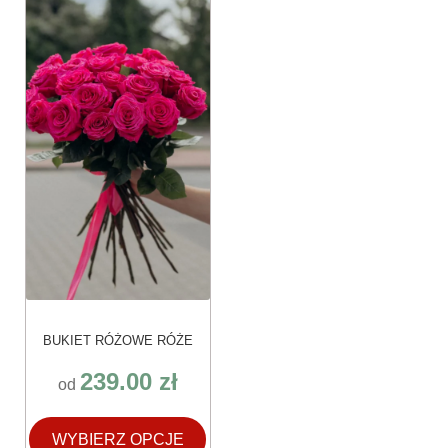
ma
wiele
wariantów.
Opcje
można
wybrać
na
stronie
produktu
BUKIET RÓŻOWE RÓŻE
239.00
zł
od
WYBIERZ OPCJE