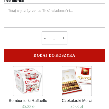
Tresc bileciku
DODAJ DO KOSZYKA
Bombonierki Raffaello
Czekoladki Merci
35.00
zł
35.00
zł