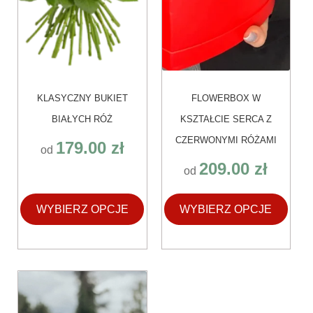
produktu
produktu
KLASYCZNY BUKIET
FLOWERBOX W
BIAŁYCH RÓŻ
KSZTAŁCIE SERCA Z
CZERWONYMI RÓŻAMI
179.00
zł
od
209.00
zł
od
WYBIERZ OPCJE
WYBIERZ OPCJE
Ten
produkt