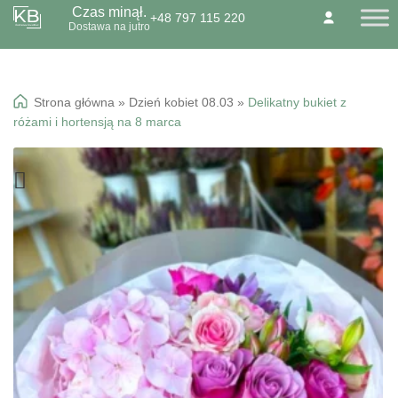
Czas minął.
+48 797 115 220
Przejdź
Przejdź
Dostawa na jutro
O NAS
KONTAKT
BLOG
do
do
Dzień Babci 21.01
nawigacji
treści
Okazje specialne
Strona główna
»
Dzień kobiet 08.03
»
Delikatny bukiet z
Kwiaty
różami i hortensją na 8 marca
Kolorowa gipsówka
Wiązanki pogrzebowe