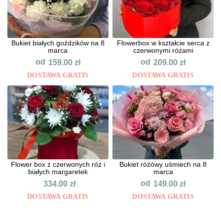
Bukiet białych goździków na 8
Flowerbox w kształcie serca z
marca
czerwonymi różami
od
od
159.00
zł
209.00
zł
DOSTAWA GRATIS
DOSTAWA GRATIS
Flower box z czerwonych róż i
Bukiet różówy uśmiech na 8
białych margaretek
marca
od
334.00
zł
149.00
zł
DOSTAWA GRATIS
DOSTAWA GRATIS