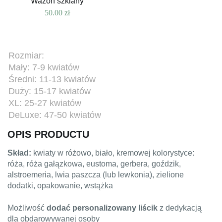
Wazon szklany
50.00
zł
Rozmiar:
Mały: 7-9 kwiatów
Średni: 11-13 kwiatów
Duży: 15-17 kwiatów
XL: 25-27 kwiatów
DeLuxe: 47-50 kwiatów
OPIS PRODUCTU
Skład:
kwiaty w różowo, biało, kremowej kolorystyce:
róża, róża gałązkowa, eustoma, gerbera, goździk,
alstroemeria, lwia paszcza (lub lewkonia), zielione
dodatki, opakowanie, wstążka
Możliwość
dodać personalizowany liścik
z dedykacją
dla obdarowywanej osoby