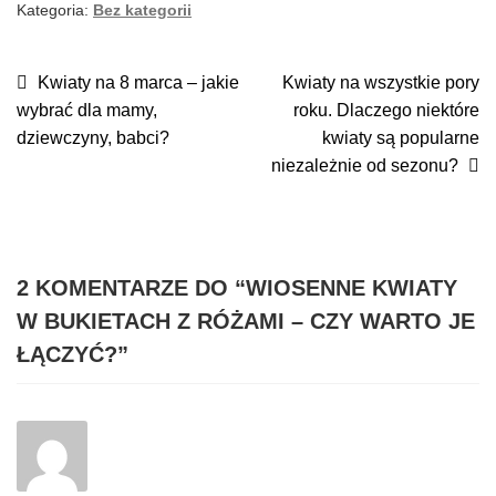
Kategoria:
Bez kategorii
NAWIGACJA
Poprzedni
Następny
Kwiaty na 8 marca – jakie
Kwiaty na wszystkie pory
wpis:
wpis:
wybrać dla mamy,
roku. Dlaczego niektóre
WPISU
dziewczyny, babci?
kwiaty są popularne
niezależnie od sezonu?
2 KOMENTARZE DO “
WIOSENNE KWIATY
W BUKIETACH Z RÓŻAMI – CZY WARTO JE
ŁĄCZYĆ?
”