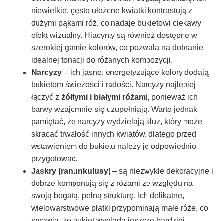
niewielkie, gęsto ułożone kwiatki kontrastują z
dużymi pąkami róż, co nadaje bukietowi ciekawy
efekt wizualny. Hiacynty są również dostępne w
szerokiej gamie kolorów, co pozwala na dobranie
idealnej tonacji do różanych kompozycji.
Narcyzy
– ich jasne, energetyzujące kolory dodają
bukietom świeżości i radości. Narcyzy najlepiej
łączyć z
żółtymi i białymi różami
, ponieważ ich
barwy wzajemnie się uzupełniają. Warto jednak
pamiętać, że narcyzy wydzielają śluz, który może
skracać trwałość innych kwiatów, dlatego przed
wstawieniem do bukietu należy je odpowiednio
przygotować.
Jaskry (ranunkulusy)
– są niezwykle dekoracyjne i
dobrze komponują się z różami ze względu na
swoją bogatą, pełną strukturę. Ich delikatne,
wielowarstwowe płatki przypominają małe róże, co
sprawia, że bukiet wygląda jeszcze bardziej