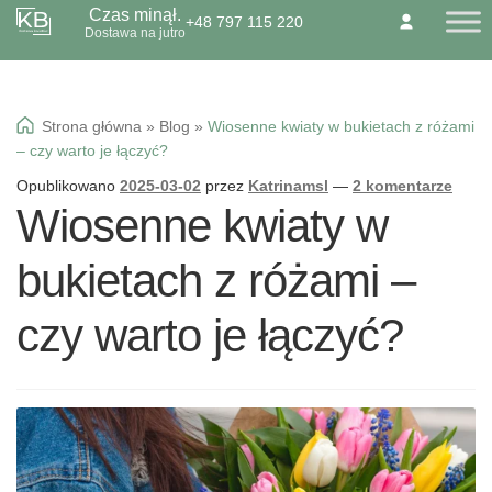
Czas minął.
+48 797 115 220
Przejdź
Przejdź
Dostawa na jutro
O NAS
KONTAKT
BLOG
do
do
Dzień Babci 21.01
nawigacji
treści
Okazje specialne
Strona główna
»
Blog
»
Wiosenne kwiaty w bukietach z różami
Kwiaty
– czy warto je łączyć?
Kolorowa gipsówka
Opublikowano
2025-03-02
przez
Katrinamsl
—
2 komentarze
Wiosenne kwiaty w
Wiązanki pogrzebowe
bukietach z różami –
czy warto je łączyć?