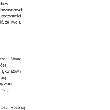
edaży
lorystycznych.
uroczystości
ć, że Twoja
nżacji. Warto
róże
ią kwiatów i
rują
j, warto
ozycji
tości. Róże są