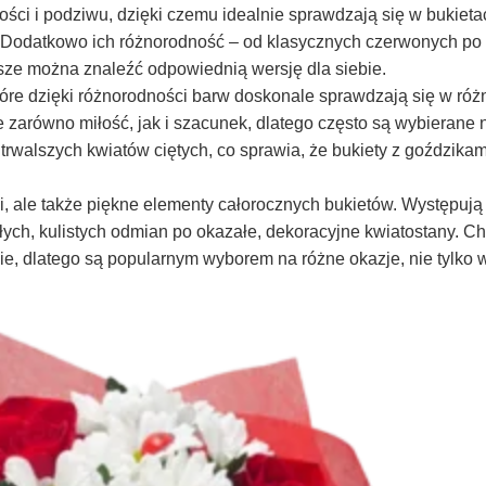
ści i podziwu, dzięki czemu idealnie sprawdzają się w bukieta
 Dodatkowo ich różnorodność – od klasycznych czerwonych po 
sze można znaleźć odpowiednią wersję dla siebie.
tóre dzięki różnorodności barw doskonale sprawdzają się w róż
 zarówno miłość, jak i szacunek, dlatego często są wybierane
jtrwalszych kwiatów ciętych, co sprawia, że bukiety z goździka
ni, ale także piękne elementy całorocznych bukietów. Występują
łych, kulistych odmian po okazałe, dekoracyjne kwiatostany. C
e, dlatego są popularnym wyborem na różne okazje, nie tylko 