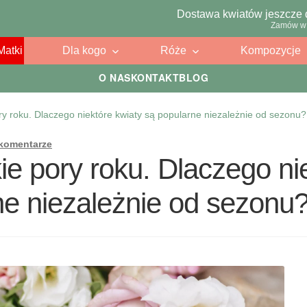
Dostawa kwiatów jeszcze 
Zamów w 
Matki
Dla kogo
Róże
Kompozycje
O NAS
KONTAKT
BLOG
ry roku. Dlaczego niektóre kwiaty są popularne niezależnie od sezonu?
 komentarze
ie pory roku. Dlaczego ni
ne niezależnie od sezonu