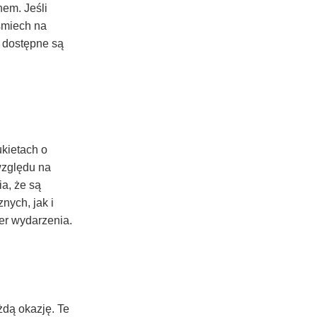
hem. Jeśli
śmiech na
 dostępne są
ukietach o
względu na
ia, że są
nych, jak i
ter wydarzenia.
żdą okazję. Te