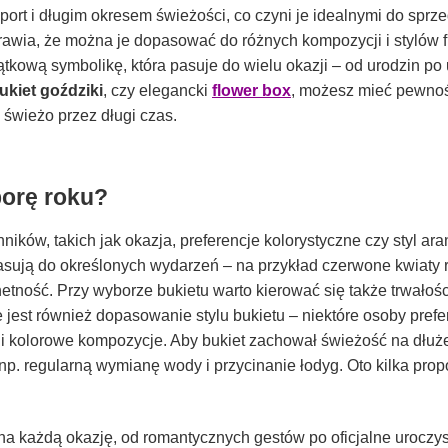
port i długim okresem świeżości, co czyni je idealnymi do sprz
rawia, że można je dopasować do różnych kompozycji i stylów f
tkową symbolikę, która pasuje do wielu okazji – od urodzin po 
ukiet goździki
, czy elegancki
flower box
, możesz mieć pewnoś
 świeżo przez długi czas.
porę roku?
ików, takich jak okazja, preferencje kolorystyczne czy styl ara
 pasują do określonych wydarzeń – na przykład czerwone kwiaty 
hetność. Przy wyborze bukietu warto kierować się także trwałośc
e jest również dopasowanie stylu bukietu – niektóre osoby prefe
 i kolorowe kompozycje. Aby bukiet zachował świeżość na dłuże
p. regularną wymianę wody i przycinanie łodyg. Oto kilka prop
a każdą okazję, od romantycznych gestów po oficjalne uroczys