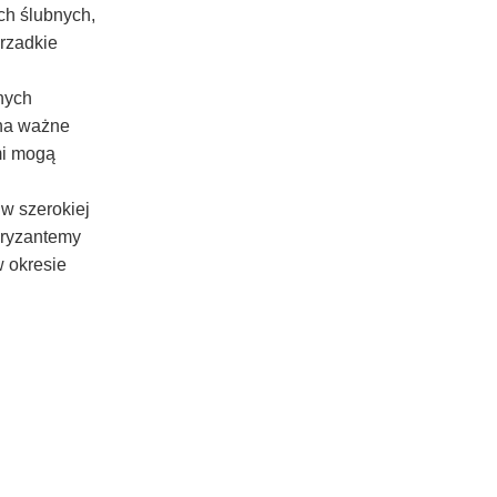
ch ślubnych,
rzadkie
nych
 na ważne
mi mogą
 w szerokiej
hryzantemy
w okresie