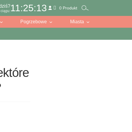
11:25:12
dziś?
0 Produkt
ciągu:
Pogrzebowe
Miasta
ektóre
?