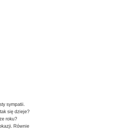
ty sympatii.
ak się dzieje?
ze roku?
 okazji. Równie