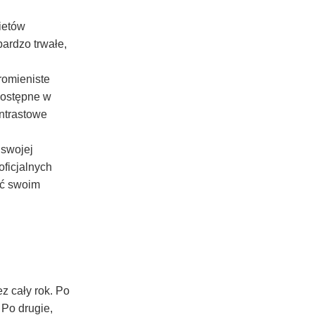
ietów
bardzo trwałe,
romieniste
 dostępne w
ontrastowe
 swojej
oficjalnych
yć swoim
z cały rok. Po
 Po drugie,