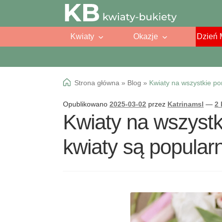
Przejdź
Przejdź
do
do
Kwiaty
Okazje
Dzień 
nawigacji
treści
Strona główna
»
Blog
»
Kwiaty na wszystkie po
Opublikowano
2025-03-02
przez
Katrinamsl
—
2
Kwiaty na wszystk
kwiaty są popular