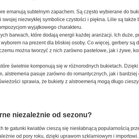
które emanują subtelnym zapachem. Są często wybierane do buk
 swojej niezwykłej symbolice czystości i piękna. Lilie są także 
kompozycjom wyjątkowego charakteru.
ch barwach, które dodają energii każdej aranżacji. Ich duże, p
 wyborem na prezent dla bliskiej osoby. Co więcej, gerbery są
i czemu można tworzyć z nich zarówno pastelowe, jak i żywe, k
 które świetnie komponują się w różnorodnych bukietach. Dzięki
, alstremeria pasuje zarówno do romantycznych, jak i bardziej 
 świeżości sprawia, że bukiety z alstroemerią mogą długo ciesz
rne niezależnie od sezonu?
ch te gatunki kwiatów cieszą się niesłabnącą popularnością prze
leżnie od pory roku, dzięki uprawom szklarniowym i importowi.