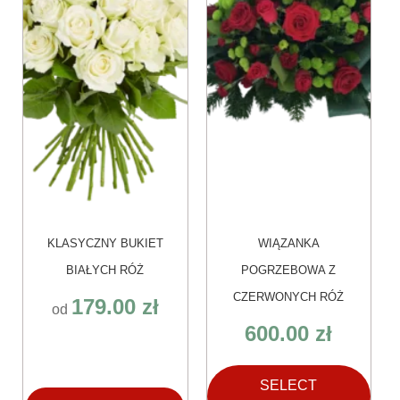
Opcje
można
wybrać
na
stronie
produktu
KLASYCZNY BUKIET
WIĄZANKA
BIAŁYCH RÓŻ
POGRZEBOWA Z
CZERWONYCH RÓŻ
179.00
zł
od
600.00
zł
SELECT